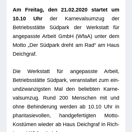
Am Frei­tag, den 21.02.2020 star­tet um
10.10 Uhr
der Kar­ne­vals­um­zug der
Betriebsstätte Südpark der Werk­statt für
ange­passte Arbeit GmbH (WfaA) unter dem
Motto „Der Südpark dreht am Rad“ am Haus
Deichgraf.
Die Werk­statt für ange­passte Arbeit,
Betriebsstätte Südpark, ver­an­stal­tet zum ein­
und­zwan­zigs­ten Mal den belieb­ten Kar­ne­
vals­um­zug. Rund 200 Men­schen mit und
ohne Behin­de­rung wer­den ab 10.10 Uhr in
phan­ta­sie­vol­len, hand­ge­fer­tig­ten Motto-
Kostümen wie­der ab Haus Deich­graf in Rich­