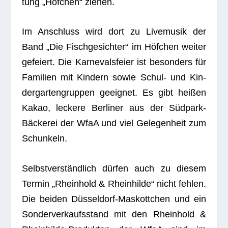
tung „Höfchen“ ziehen.
Im Anschluss wird dort zu Live­mu­sik der
Band „Die Fisch­ge­sich­ter“ im Höfchen wei­ter
gefei­ert. Die Kar­ne­vals­feier ist beson­ders für
Fami­lien mit Kin­dern sowie Schul- und Kin­
der­gar­ten­grup­pen geeig­net. Es gibt hei­ßen
Kakao, leckere Ber­li­ner aus der Südpark-
Bäckerei der WfaA und viel Gele­gen­heit zum
Schunkeln.
Selbstverständlich dürfen auch zu die­sem
Ter­min „Rhein­hold & Rhein­hilde“ nicht feh­len.
Die bei­den Düsseldorf-Maskottchen und ein
Son­der­ver­kaufs­stand mit den Rhein­hold &