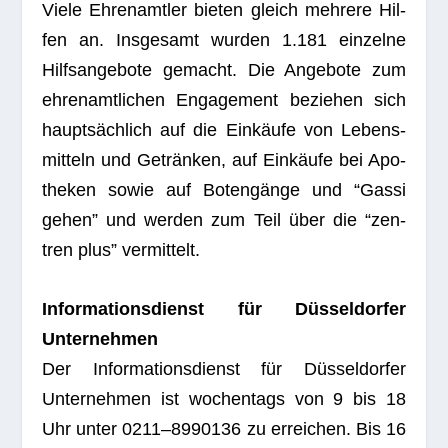
Viele Ehren­amt­ler bie­ten gleich meh­rere Hil­
fen an. Ins­ge­samt wur­den 1.181 ein­zelne
Hilfs­an­ge­bote gemacht. Die Ange­bote zum
ehren­amt­li­chen Enga­ge­ment bezie­hen sich
haupt­säch­lich auf die Ein­käufe von Lebens­
mit­teln und Geträn­ken, auf Ein­käufe bei Apo­
the­ken sowie auf Boten­gänge und “Gassi
gehen” und wer­den zum Teil über die “zen­
tren plus” vermittelt.
Infor­ma­ti­ons­dienst für Düs­sel­dor­fer
Unternehmen
Der Infor­ma­ti­ons­dienst für Düs­sel­dor­fer
Unter­neh­men ist wochen­tags von 9 bis 18
Uhr unter 0211–8990136 zu errei­chen. Bis 16