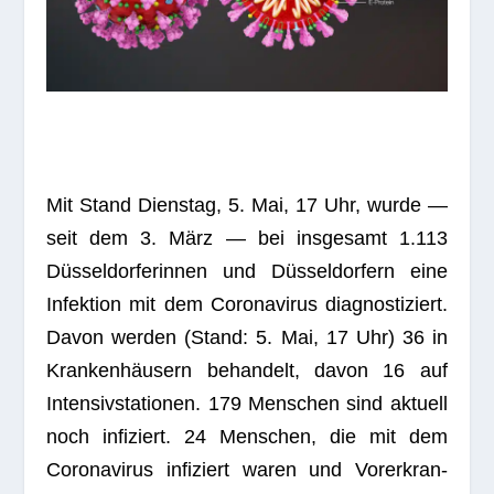
Mit Stand Diens­tag, 5. Mai, 17 Uhr, wurde —
seit dem 3. März — bei ins­ge­samt 1.113
Düs­sel­dor­fe­rin­nen und Düs­sel­dor­fern eine
Infek­tion mit dem Coro­na­vi­rus dia­gnos­ti­ziert.
Davon wer­den (Stand: 5. Mai, 17 Uhr) 36 in
Kran­ken­häu­sern behan­delt, davon 16 auf
Inten­siv­sta­tio­nen. 179 Men­schen sind aktu­ell
noch infi­ziert. 24 Men­schen, die mit dem
Coro­na­vi­rus infi­ziert waren und Vor­er­kran­