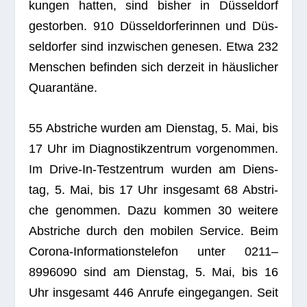
kun­gen hat­ten, sind bis­her in Düs­sel­dorf
gestor­ben. 910 Düs­sel­dor­fe­rin­nen und Düs­
sel­dor­fer sind inzwi­schen gene­sen. Etwa 232
Men­schen befin­den sich der­zeit in häus­li­cher
Quarantäne.
55 Abstri­che wur­den am Diens­tag, 5. Mai, bis
17 Uhr im Dia­gnos­tik­zen­trum vor­ge­nom­men.
Im Drive-In-Test­zen­trum wur­den am Diens­
tag, 5. Mai, bis 17 Uhr ins­ge­samt 68 Abstri­
che genom­men. Dazu kom­men 30 wei­tere
Abstri­che durch den mobi­len Ser­vice. Beim
Corona-Infor­ma­ti­ons­te­le­fon unter 0211–
8996090 sind am Diens­tag, 5. Mai, bis 16
Uhr ins­ge­samt 446 Anrufe ein­ge­gan­gen. Seit