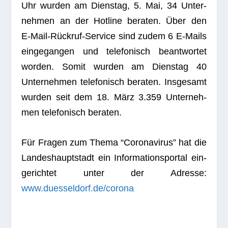
Uhr wur­den am Diens­tag, 5. Mai, 34 Unter­
neh­men an der Hot­line bera­ten. Über den
E‑Mail-Rück­ruf-Ser­vice sind zudem 6 E‑Mails
ein­ge­gan­gen und tele­fo­nisch beant­wor­tet
wor­den. Somit wur­den am Diens­tag 40
Unter­neh­men tele­fo­nisch bera­ten. Ins­ge­samt
wur­den seit dem 18. März 3.359 Unter­neh­
men tele­fo­nisch beraten.
Für Fra­gen zum Thema “Coro­na­vi­rus” hat die
Lan­des­haupt­stadt ein Infor­ma­ti­ons­por­tal ein­
ge­rich­tet unter der Adresse:
www.duesseldorf.de/corona