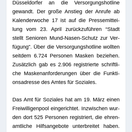
Düs­sel­dor­fer an die Ver­sor­gungs­hot­line
gewandt. Der große Anstieg der Anrufe ab
Kalen­der­wo­che 17 ist auf die Pres­se­mit­tei­
lung vom 23. April zurück­zu­füh­ren “Stadt
stellt Senio­ren Mund-Nasen-Schutz zur Ver­
fü­gung”. Über die Ver­sor­gungs­hot­line woll­ten
seit­dem 6.724 Per­so­nen Mas­ken bezie­hen.
Zusätz­lich gab es 2.906 regis­trierte schrift­li­
che Mas­ken­an­for­de­run­gen über die Funk­ti­
ons­adresse des Amtes für Soziales.
Das Amt für Sozia­les hat am 19. März einen
Frei­wil­li­gen­pool ein­ge­rich­tet. Inzwi­schen wur­
den dort 525 Per­so­nen regis­triert, die ehren­
amt­li­che Hilfs­an­ge­bote unter­brei­tet haben.