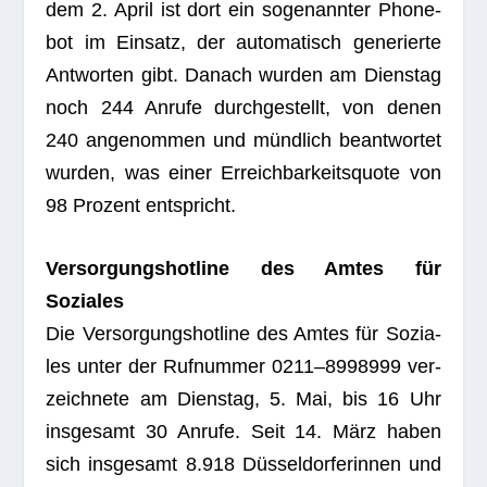
dem 2. April ist dort ein soge­nann­ter Phone­
bot im Ein­satz, der auto­ma­tisch gene­rierte
Ant­wor­ten gibt. Danach wur­den am Diens­tag
noch 244 Anrufe durch­ge­stellt, von denen
240 ange­nom­men und münd­lich beant­wor­tet
wur­den, was einer Erreich­bar­keits­quote von
98 Pro­zent entspricht.
Ver­sor­gungs­hot­line des Amtes für
Soziales
Die Ver­sor­gungs­hot­line des Amtes für Sozia­
les unter der Ruf­num­mer 0211–8998999 ver­
zeich­nete am Diens­tag, 5. Mai, bis 16 Uhr
ins­ge­samt 30 Anrufe. Seit 14. März haben
sich ins­ge­samt 8.918 Düs­sel­dor­fe­rin­nen und