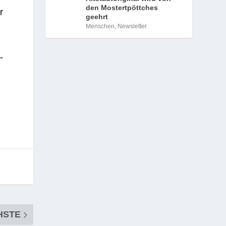
den Mostertpöttches
r
geehrt
Menschen
,
Newsletter
­
HSTE