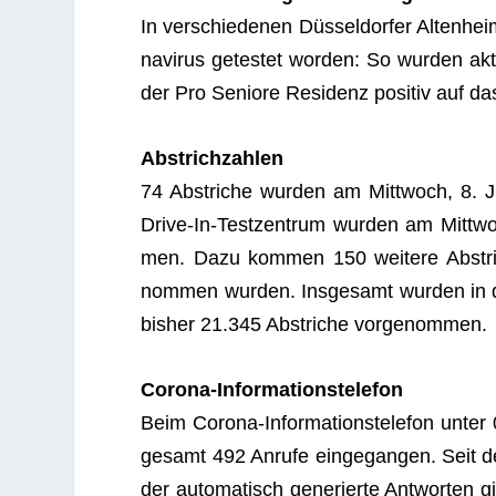
In ver­schie­de­nen Düs­sel­dor­fer Alten­he
na­vi­rus getes­tet wor­den: So wur­den akt
der Pro Seniore Resi­denz posi­tiv auf das
Abstrich­zah­len
74 Abstri­che wur­den am Mitt­woch, 8. Ju
Drive-In-Test­zen­trum wur­den am Mitt­w
men. Dazu kom­men 150 wei­tere Abstri­
nom­men wur­den. Ins­ge­samt wur­den in 
bis­her 21.345 Abstri­che vorgenommen.
Corona-Infor­ma­ti­ons­te­le­fon
Beim Corona-Infor­ma­ti­ons­te­le­fon unt
ge­samt 492 Anrufe ein­ge­gan­gen. Seit de
der auto­ma­tisch gene­rierte Ant­wor­te