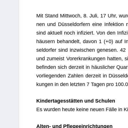
Mit Stand Mitt­woch, 8. Juli, 17 Uhr, wu
nen und Düs­sel­dor­fern eine Infek­tion 
sind aktu­ell noch infi­ziert. Von den Infi
häu­sern behan­delt, davon 1 (+0) auf Inte
sel­dor­fer sind inzwi­schen gene­sen. 42
und zumeist Vor­er­kran­kun­gen hat­ten, 
befin­den sich der­zeit in häus­li­cher Qu
vor­lie­gen­den Zah­len der­zeit in Düs­se
kun­gen in den letz­ten 7 Tagen pro 100.0
Kin­der­ta­ges­stät­ten und Schulen
Es wur­den heute keine neuen Fälle in Kin­
Alten- und Pflegeeinrichtungen