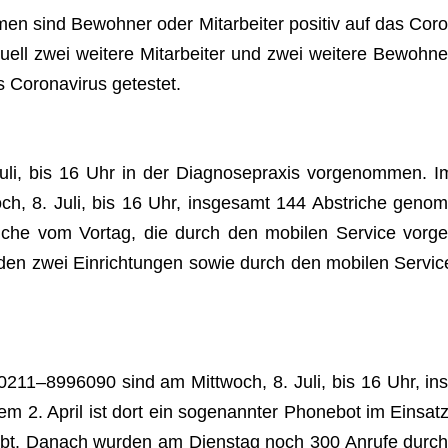
i­men sind Bewoh­ner oder Mit­ar­bei­ter posi­tiv auf das Coro
u­ell zwei wei­tere Mit­ar­bei­ter und zwei wei­tere Bewoh­ne
 Coro­na­vi­rus getestet.
li, bis 16 Uhr in der Dia­gno­se­pra­xis vor­ge­nom­men. I
och, 8. Juli, bis 16 Uhr, ins­ge­samt 144 Abstri­che genom
che vom Vor­tag, die durch den mobi­len Ser­vice vor­ge
den zwei Ein­rich­tun­gen sowie durch den mobi­len Ser­vic
er 0211–8996090 sind am Mitt­woch, 8. Juli, bis 16 Uhr, ins
m 2. April ist dort ein soge­nann­ter Phone­bot im Ein­satz
n gibt. Danach wur­den am Diens­tag noch 300 Anrufe durch