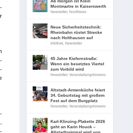
Ab morgen ist Klein
Montmartre in Kaiserswerth
­
Newsletter
,
NordNews
r
Neue Sicherheitstechnik:
Rheinbahn rüstet Strecke
nach Holthausen auf
Infothek
,
Newsletter
m
45 Jahre Kiefernstraße:
­
Wenn ein besetztes Viertel
­
zum Vorbild wird
Newsletter
,
Veranstaltungshinweis
e
Altstadt-Armenküche feiert
34. Geburtstag mit großem
Fest auf dem Burgplatz
Newsletter
,
Veranstaltungshinweis
­
Karl-Klinzing-Plakette 2026
,
geht an Karin Houck –
­
Altstadtoriginal wird von