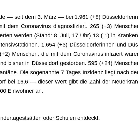
rde — seit dem 3. März — bei 1.961 (+8) Düs­sel­dor­fe­rin
mit dem Coro­na­vi­rus dia­gnos­ti­ziert. 265 (+3) Men­sche
­zier­ten wer­den (Stand: 8. Juli, 17 Uhr) 13 (-1) in Kran­ken
n­siv­sta­tio­nen. 1.654 (+3) Düs­sel­dor­fe­rin­nen und Düs
 (+2) Men­schen, die mit dem Coro­na­vi­rus infi­ziert ware
sind bis­her in Düs­sel­dorf gestor­ben. 595 (+24) Men­sche
a­ran­täne. Die soge­nannte 7‑Ta­ges-Inzi­denz liegt nach de
l­dorf bei 16,6 — die­ser Wert gibt die Zahl der Neu­erkran
00 Ein­woh­ner an.
der­ta­gest­sät­ten oder Schu­len entdeckt.