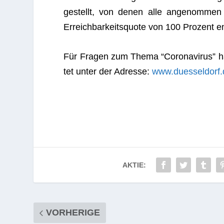
ge­stellt, von denen alle ange­nom­men
Erreich­bar­keits­quote von 100 Pro­zent e
Für Fra­gen zum Thema “Coro­na­vi­rus” hat d
tet unter der Adresse:
www.duesseldorf.
AKTIE:
VORHERIGE