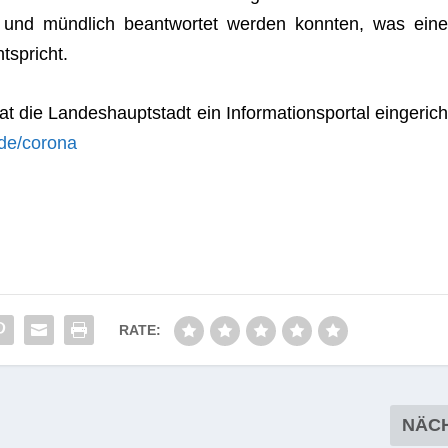
 und münd­lich beant­wor­tet wer­den konn­ten, was eine
ntspricht.
ie Lan­des­haupt­stadt ein Infor­ma­ti­ons­por­tal ein­ge­rich
de/corona
RATE:
NÄC