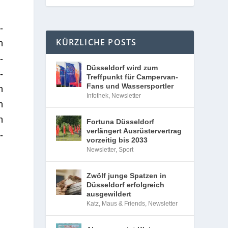
­
KÜRZLICHE POSTS
n
­
Düsseldorf wird zum
­
Treffpunkt für Campervan-
Fans und Wassersportler
n
Infothek
,
Newsletter
n
n
Fortuna Düsseldorf
verlängert Ausrüstervertrag
­
vorzeitig bis 2033
Newsletter
,
Sport
Zwölf junge Spatzen in
Düsseldorf erfolgreich
ausgewildert
Katz, Maus & Friends
,
Newsletter