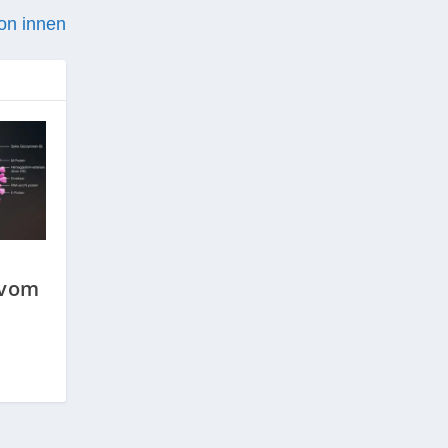
on innen
 vom