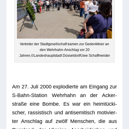
Ver­tre­ter der Stadt­ge­sell­schaft kamen zur Gedenk­feier an
den Wehr­hahn-Anschlag vor 20
Jahren,©Landeshauptstadt Düsseldorf/Uwe Schaffmeister
Am 27. Juli 2000 explo­dierte am Ein­gang zur
S‑Bahn-Sta­tion Wehr­hahn an der Acker­
straße eine Bombe. Es war ein heim­tü­cki­
scher, ras­sis­tisch und anti­se­mi­tisch moti­vier­
ter Anschlag auf zwölf Men­schen, die aus