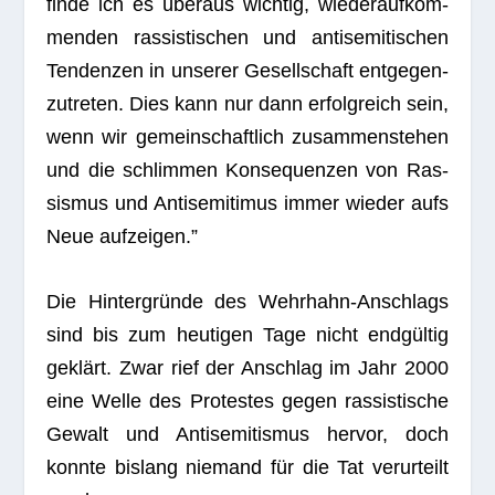
finde ich es über­aus wich­tig, wie­der­auf­kom­
men­den ras­sis­ti­schen und anti­se­mi­ti­schen
Ten­den­zen in unse­rer Gesell­schaft ent­ge­gen­
zu­tre­ten. Dies kann nur dann erfolg­reich sein,
wenn wir gemein­schaft­lich zusam­men­ste­hen
und die schlim­men Kon­se­quen­zen von Ras­
sis­mus und Anti­se­mi­ti­mus immer wie­der aufs
Neue aufzeigen.”
Die Hin­ter­gründe des Wehr­hahn-Anschlags
sind bis zum heu­ti­gen Tage nicht end­gül­tig
geklärt. Zwar rief der Anschlag im Jahr 2000
eine Welle des Pro­tes­tes gegen ras­sis­ti­sche
Gewalt und Anti­se­mi­tis­mus her­vor, doch
konnte bis­lang nie­mand für die Tat ver­ur­teilt