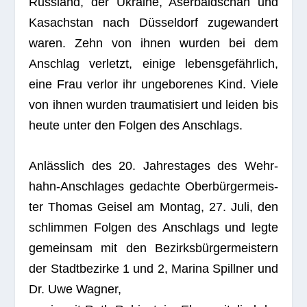
Russ­land, der Ukraine, Aser­bai­dschan und
Kasach­stan nach Düs­sel­dorf zuge­wan­dert
waren. Zehn von ihnen wur­den bei dem
Anschlag ver­letzt, einige lebens­ge­fähr­lich,
eine Frau ver­lor ihr unge­bo­re­nes Kind. Viele
von ihnen wur­den trau­ma­ti­siert und lei­den bis
heute unter den Fol­gen des Anschlags.
Anläss­lich des 20. Jah­res­ta­ges des Wehr­
hahn-Anschla­ges gedachte Ober­bür­ger­meis­
ter Tho­mas Gei­sel am Mon­tag, 27. Juli, den
schlim­men Fol­gen des Anschlags und legte
gemein­sam mit den Bezirks­bür­ger­meis­tern
der Stadt­be­zirke 1 und 2, Marina Spill­ner und
Dr. Uwe Wagner,