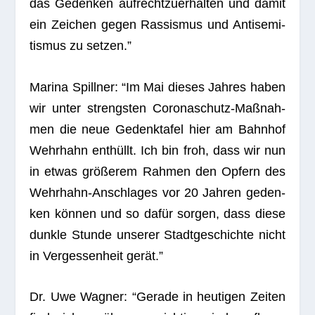
das Geden­ken auf­recht­zu­er­hal­ten und damit
ein Zei­chen gegen Ras­sis­mus und Anti­se­mi­
tis­mus zu setzen.”
Marina Spill­ner: “Im Mai die­ses Jah­res haben
wir unter strengs­ten Coro­naschutz-Maß­nah­
men die neue Gedenk­ta­fel hier am Bahn­hof
Wehr­hahn ent­hüllt. Ich bin froh, dass wir nun
in etwas grö­ße­rem Rah­men den Opfern des
Wehr­hahn-Anschla­ges vor 20 Jah­ren geden­
ken kön­nen und so dafür sor­gen, dass diese
dunkle Stunde unse­rer Stadt­ge­schichte nicht
in Ver­ges­sen­heit gerät.”
Dr. Uwe Wag­ner: “Gerade in heu­ti­gen Zei­ten