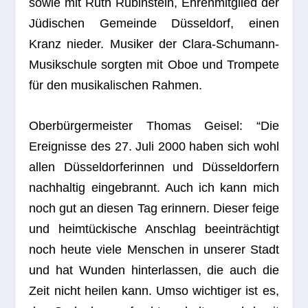
sowie mit Ruth Rubin­stein, Ehren­mit­glied der
Jüdi­schen Gemeinde Düs­sel­dorf, einen
Kranz nie­der. Musi­ker der Clara-Schu­mann-
Musik­schule sorg­ten mit Oboe und Trom­pete
für den musi­ka­li­schen Rahmen.
Ober­bür­ger­meis­ter Tho­mas Gei­sel: “Die
Ereig­nisse des 27. Juli 2000 haben sich wohl
allen Düs­sel­dor­fe­rin­nen und Düs­sel­dor­fern
nach­hal­tig ein­ge­brannt. Auch ich kann mich
noch gut an die­sen Tag erin­nern. Die­ser feige
und heim­tü­cki­sche Anschlag beein­träch­tigt
noch heute viele Men­schen in unse­rer Stadt
und hat Wun­den hin­ter­las­sen, die auch die
Zeit nicht hei­len kann. Umso wich­ti­ger ist es,