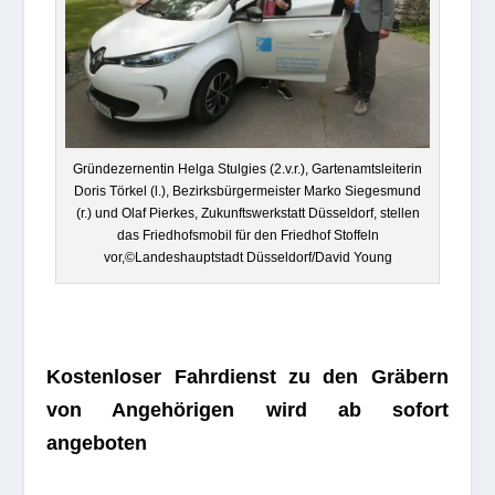
Grün­de­zer­nen­tin Helga Stul­gies (2.v.r.), Gar­ten­amts­lei­te­rin
Doris Tör­kel (l.), Bezirks­bür­ger­meis­ter Marko Sie­ges­mund
(r.) und Olaf Pier­kes, Zukunfts­werk­statt Düs­sel­dorf, stel­len
das Fried­hofs­mo­bil für den Fried­hof Stof­feln
vor,©Landeshauptstadt Düsseldorf/David Young
Kos­ten­lo­ser Fahr­dienst zu den Grä­bern
von Ange­hö­ri­gen wird ab sofort
angeboten