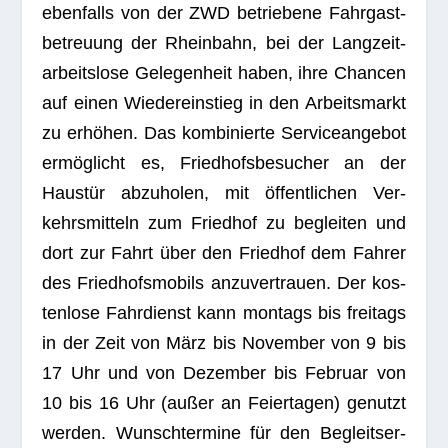
eben­falls von der ZWD betrie­bene Fahr­gast­
be­treu­ung der Rhein­bahn, bei der Lang­zeit­
ar­beits­lose Gele­gen­heit haben, ihre Chan­cen
auf einen Wie­der­ein­stieg in den Arbeits­markt
zu erhö­hen. Das kom­bi­nierte Ser­vice­an­ge­bot
ermög­licht es, Fried­hofs­be­su­cher an der
Haus­tür abzu­ho­len, mit öffent­li­chen Ver­
kehrs­mit­teln zum Fried­hof zu beglei­ten und
dort zur Fahrt über den Fried­hof dem Fah­rer
des Fried­hofs­mo­bils anzu­ver­trauen. Der kos­
ten­lose Fahr­dienst kann mon­tags bis frei­tags
in der Zeit von März bis Novem­ber von 9 bis
17 Uhr und von Dezem­ber bis Februar von
10 bis 16 Uhr (außer an Fei­er­ta­gen) genutzt
wer­den. Wunsch­ter­mine für den Begleit­ser­