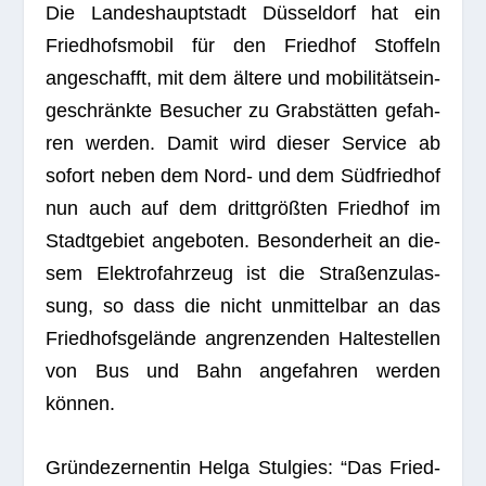
Die Lan­des­haupt­stadt Düs­sel­dorf hat ein
Fried­hofs­mo­bil für den Fried­hof Stof­feln
ange­schafft, mit dem ältere und mobi­li­täts­ein­
ge­schränkte Besu­cher zu Grab­stät­ten gefah­
ren wer­den. Damit wird die­ser Ser­vice ab
sofort neben dem Nord- und dem Süd­fried­hof
nun auch auf dem dritt­größ­ten Fried­hof im
Stadt­ge­biet ange­bo­ten. Beson­der­heit an die­
sem Elek­tro­fahr­zeug ist die Stra­ßen­zu­las­
sung, so dass die nicht unmit­tel­bar an das
Fried­hofs­ge­lände angren­zen­den Hal­te­stel­len
von Bus und Bahn ange­fah­ren wer­den
können.
Grün­de­zer­nen­tin Helga Stul­gies: “Das Fried­