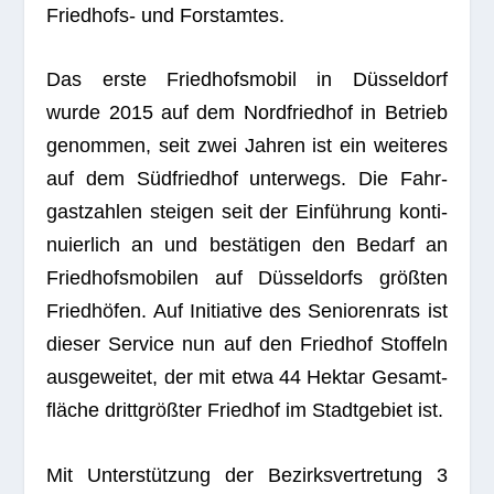
Fried­hofs- und Forstamtes.
Das erste Fried­hofs­mo­bil in Düs­sel­dorf
wurde 2015 auf dem Nord­fried­hof in Betrieb
genom­men, seit zwei Jah­ren ist ein wei­te­res
auf dem Süd­fried­hof unter­wegs. Die Fahr­
gast­zah­len stei­gen seit der Ein­füh­rung kon­ti­
nu­ier­lich an und bestä­ti­gen den Bedarf an
Fried­hofs­mo­bi­len auf Düs­sel­dorfs größ­ten
Fried­hö­fen. Auf Initia­tive des Senio­ren­rats ist
die­ser Ser­vice nun auf den Fried­hof Stof­feln
aus­ge­wei­tet, der mit etwa 44 Hektar Gesamt­
flä­che dritt­größ­ter Fried­hof im Stadt­ge­biet ist.
Mit Unter­stüt­zung der Bezirks­ver­tre­tung 3