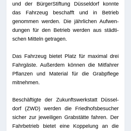
und der Bür­ger­Stif­tung Düs­sel­dorf konnte
das Fahr­zeug beschafft und in Betrieb
genom­men wer­den. Die jähr­li­chen Auf­wen­
dun­gen für den Betrieb wer­den aus städ­ti­
schen Mit­teln getragen.
Das Fahr­zeug bie­tet Platz für maxi­mal drei
Fahr­gäste. Außer­dem kön­nen die Mit­fah­rer
Pflan­zen und Mate­rial für die Grab­pflege
mitnehmen.
Beschäf­tigte der Zukunfts­werk­statt Düs­sel­
dorf (ZWD) wer­den die Fried­hofs­be­su­cher
sicher zur jewei­li­gen Grab­stätte fah­ren. Der
Fahr­be­trieb bie­tet eine Kop­pe­lung an die