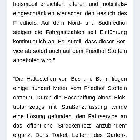
hofs­mo­bil erleich­tert älte­ren und mobi­li­täts­
ein­ge­schränk­ten Men­schen den Besuch des
Fried­hofs. Auf dem Nord- und Süd­fried­hof
stei­gen die Fahr­gast­zah­len seit Ein­füh­rung
kon­ti­nu­ier­lich an. Es ist toll, dass die­ser Ser­
vice ab sofort auch auf dem Fried­hof Stof­feln
ange­bo­ten wird.”
“Die Hal­te­stel­len von Bus und Bahn lie­gen
einige hun­dert Meter vom Fried­hof Stof­feln
ent­fernt. Durch die Beschaf­fung eines Elek­
tro­fahr­zeugs mit Stra­ßen­zu­las­sung wurde
eine Lösung gefun­den, den Fahr­ser­vice an
das öffent­li­che Stre­cken­netz anzu­bin­den”
ergänzt Doris Tör­kel, Lei­te­rin des Garten‑,