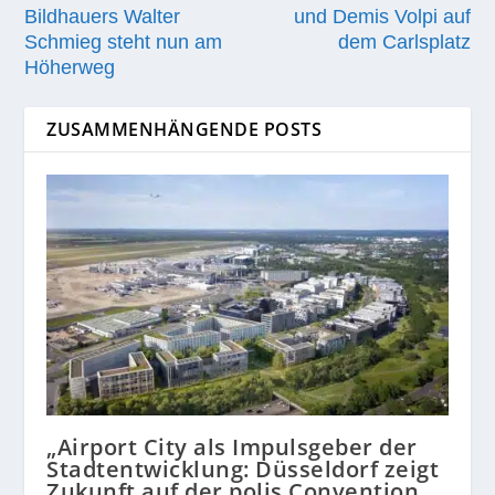
Bildhauers Walter
und Demis Volpi auf
Schmieg steht nun am
dem Carlsplatz
Höherweg
ZUSAMMENHÄNGENDE POSTS
„Airport City als Impulsgeber der
Stadtentwicklung: Düsseldorf zeigt
Zukunft auf der polis Convention