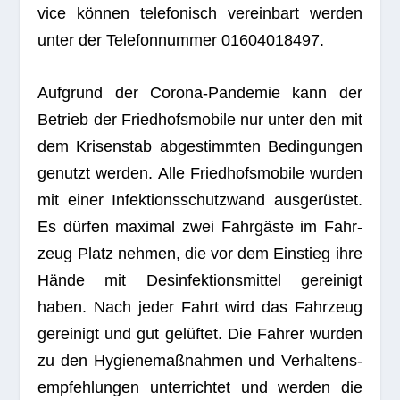
vice kön­nen tele­fo­nisch ver­ein­bart wer­den
unter der Tele­fon­num­mer 01604018497.
Auf­grund der Corona-Pan­de­mie kann der
Betrieb der Fried­hofs­mo­bile nur unter den mit
dem Kri­sen­stab abge­stimm­ten Bedin­gun­gen
genutzt wer­den. Alle Fried­hofs­mo­bile wur­den
mit einer Infek­ti­ons­schutz­wand aus­ge­rüs­tet.
Es dür­fen maxi­mal zwei Fahr­gäste im Fahr­
zeug Platz neh­men, die vor dem Ein­stieg ihre
Hände mit Des­in­fek­ti­ons­mit­tel gerei­nigt
haben. Nach jeder Fahrt wird das Fahr­zeug
gerei­nigt und gut gelüf­tet. Die Fah­rer wur­den
zu den Hygie­ne­maß­nah­men und Ver­hal­tens­
emp­feh­lun­gen unter­rich­tet und wer­den die