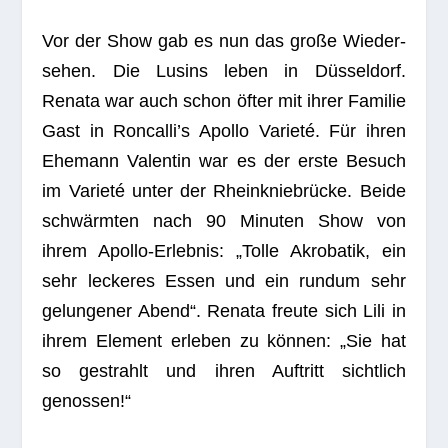
Vor der Show gab es nun das große Wie­der­
se­hen. Die Lusins leben in Düsseldorf.
Renata war auch schon öfter mit ihrer Fami­lie
Gast in Roncalli’s Apollo Varieté. Für ihren
Ehe­mann Valen­tin war es der erste Besuch
im Varieté unter der Rheinkniebrücke. Beide
schwärmten nach 90 Minu­ten Show von
ihrem Apollo-Erleb­nis: „Tolle Akro­ba­tik, ein
sehr lecke­res Essen und ein rundum sehr
gelun­ge­ner Abend“. Renata freute sich Lili in
ihrem Ele­ment erle­ben zu können: „Sie hat
so gestrahlt und ihren Auf­tritt sicht­lich
genossen!“