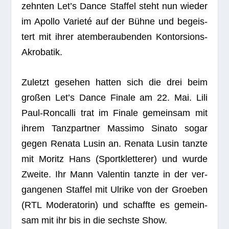
zehn­ten Let’s Dance Staf­fel steht nun wie­der
im Apollo Varieté auf der Bühne und begeis­
tert mit ihrer atem­be­rau­ben­den Kontorsions-
Akrobatik.
Zuletzt gese­hen hat­ten sich die drei beim
gro­ßen Let’s Dance Finale am 22. Mai. Lili
Paul-Ron­calli trat im Finale gemein­sam mit
ihrem Tanz­part­ner Mas­simo Sinato sogar
gegen Renata Lusin an. Renata Lusin tanzte
mit Moritz Hans (Sport­klet­te­rer) und wurde
Zweite. Ihr Mann Valen­tin tanzte in der ver­
gan­ge­nen Staf­fel mit Ulrike von der Groe­ben
(RTL Mode­ra­to­rin) und schaffte es gemein­
sam mit ihr bis in die sechste Show.