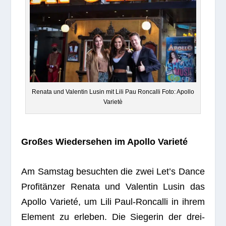
Renata und Valen­tin Lusin mit Lili Pau Ron­calli Foto: Apollo
Varietè
Gro­ßes Wie­der­se­hen im Apollo Varieté
Am Sams­tag besuch­ten die zwei Let’s Dance
Profitänzer Renata und Valen­tin Lusin das
Apollo Varieté, um Lili Paul-Ron­calli in ihrem
Ele­ment zu erle­ben. Die Sie­ge­rin der drei­