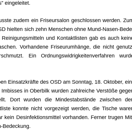
s” eingeleitet.
musste zudem ein Fri­seur­sa­lon geschlos­sen wer­den. Zu
 OSD hiel­ten sich zehn Men­schen ohne Mund-Nasen-Bede
ei­ni­gungs­mit­teln und Kon­takt­lis­ten gab es auch kein
schen. Vor­han­dene Fri­seur­um­hänge, die nicht genutz
mutzt. Ein Ord­nungs­wid­rig­kei­ten­ver­fah­ren wurd
haben Ein­satz­kräfte des OSD am Sonn­tag, 18. Okto­ber, ein
s Imbis­ses in Ober­bilk wur­den zahl­rei­che Ver­stöße gege
stellt. Dort wur­den die Min­dest­ab­stände zwi­schen de
kt­liste konnte nicht vor­ge­zeigt wer­den, die Tische ware
n Des­in­fek­ti­ons­mit­tel vor­han­den. Fer­ner tru­gen Mit
en-Bedeckung.