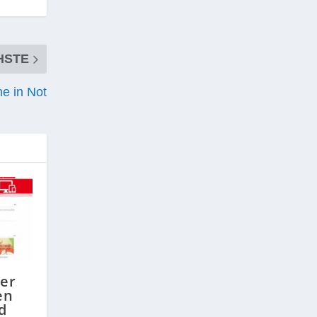
HSTE
e in Not
der
en
d