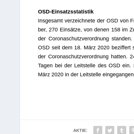
OSD-Ein­satzs­sta­tis­tik
Ins­ge­samt ver­zeich­nete der OSD von Fre
ber, 270 Ein­sätze, von denen 158 im Z
der Coro­naschutz­ver­ord­nung stan­den. 
OSD seit dem 18. März 2020 bezif­fert
der Coro­naschutz­ver­ord­nung hat­ten.
Tagen bei der Leit­stelle des OSD ein
März 2020 in der Leit­stelle ein­ge­gan­ge
AKTIE: