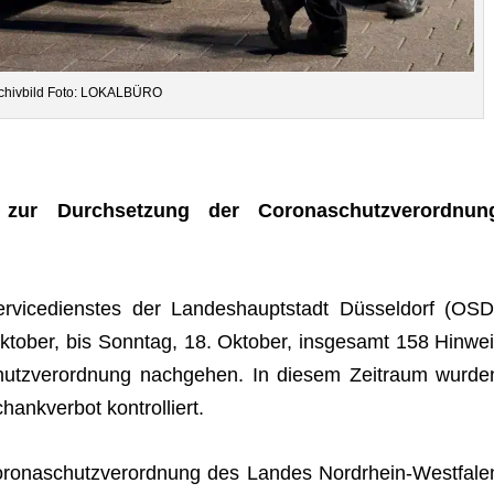
chiv­bild Foto: LOKALBÜRO
ren zur Durch­set­zung der Coro­naschutz­ver­ord­nun
r­vice­diens­tes der Lan­des­haupt­stadt Düs­sel­dorf (OSD
to­ber, bis Sonn­tag, 18. Okto­ber, ins­ge­samt 158 Hin­wei
tz­ver­ord­nung nach­ge­hen. In die­sem Zeit­raum wur­de
hank­ver­bot kontrolliert.
ro­naschutz­ver­ord­nung des Lan­des Nord­rhein-West­fa­le