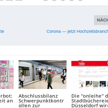
NÄC
zte
Corona — jetzt Hochzeitsbranch
rbot:
Abschlussbilanz
Die “onleihe” 
it an
Schwerpunktkontr
Stadtbücherei
ollen zur
Düsseldorf wir