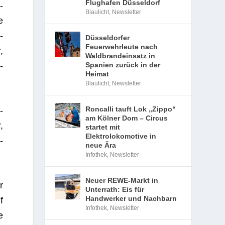
Flughafen Düsseldorf
­
Blaulicht
,
Newsletter
e
­
Düsseldorfer
Feuerwehrleute nach
,
Waldbrandeinsatz in
Spanien zurück in der
­
Heimat
Blaulicht
,
Newsletter
Roncalli tauft Lok „Zippo“
­
am Kölner Dom – Circus
,
startet mit
Elektrolokomotive in
­
neue Ära
Infothek
,
Newsletter
Neuer REWE-Markt in
r
Unterrath: Eis für
Handwerker und Nachbarn
f
Infothek
,
Newsletter
e