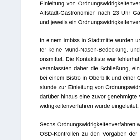
Ein­lei­tung von Ord­nungs­wid­rig­kei­ten­
Alt­stadt-Gas­tro­no­mien nach 23 Uhr Gä
und jeweils ein Ord­nungs­wid­rig­kei­ten­ver
In einem Imbiss in Stadt­mitte wur­den u
ter keine Mund-Nasen-Bede­ckung, und a
ons­mit­tel. Die Kon­takt­liste war feh­ler­
ver­an­lass­ten daher die Schlie­ßung, ein O
bei einem Bis­tro in Ober­bilk und einer 
stunde zur Ein­lei­tung von Ord­nungs­wid­r
dar­über hin­aus eine zuvor geneh­migte Ve
wid­rig­kei­ten­ver­fah­ren wurde eingeleitet.
Sechs Ord­nungs­wid­rig­kei­ten­ver­fah­r
OSD-Kon­trol­len zu den Vor­ga­ben der 