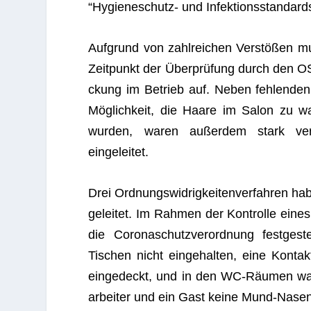
“Hygie­ne­schutz- und Infek­ti­ons­stan­dard
Auf­grund von zahl­rei­chen Ver­stö­ßen 
Zeit­punkt der Über­prü­fung durch den
ckung im Betrieb auf. Neben feh­len­den R
Mög­lich­keit, die Haare im Salon zu wa
wur­den, waren außer­dem stark ver­sch
eingeleitet.
Drei Ord­nungs­wid­rig­kei­ten­ver­fah­ren 
ge­lei­tet. Im Rah­men der Kon­trolle eine
die Coro­naschutz­ver­ord­nung fest­ge­
Tischen nicht ein­ge­hal­ten, eine Kon­ta
ein­ge­deckt, und in den WC-Räu­men war kei
ar­bei­ter und ein Gast keine Mund-Nas