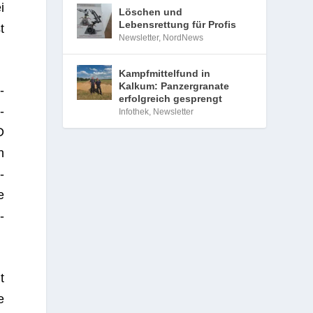
i
Löschen und
Lebensrettung für Profis
t
Newsletter
,
NordNews
Kampfmittelfund in
Kalkum: Panzergranate
­
erfolgreich gesprengt
­
Infothek
,
Newsletter
D
h
­
e
­
t
e