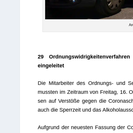
Ar
29 Ord­nungs­wid­rig­kei­ten­ver­fah­
eingeleitet
Die Mit­ar­bei­ter des Ord­nungs- und Se
muss­ten im Zeit­raum von Frei­tag, 16. Ok
sen auf Ver­stöße gegen die Coro­naschu
auch die Sperr­zeit und das Alko­hol­aus­sc
Auf­grund der neu­es­ten Fas­sung der Co