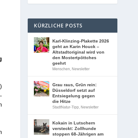
KÜRZLICHE POSTS
Karl-Klinzing-Plakette 2026
geht an Karin Houck –
Altstadtoriginal wird von
den Mostertpöttches
g
geehrt
Menschen
,
Newsletter
Grau raus, Grün rein:
)
Düsseldorf setzt auf
­
Entsiegelung gegen
die Hitze
n
StadtNatur-Tipp
,
Newsletter
Kokain in Lutschern
versteckt: Zollhunde
n
stoppen 68-Jährigen am