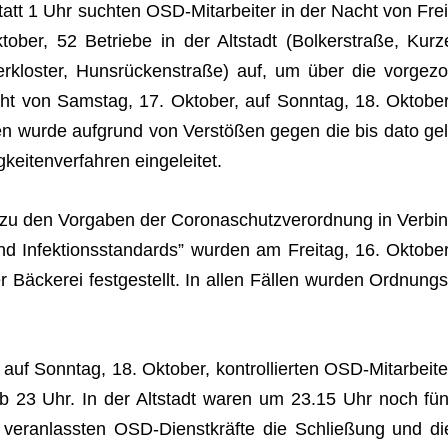
att 1 Uhr such­ten OSD-Mit­ar­bei­ter in der Nacht von Frei
o­ber, 52 Betriebe in der Alt­stadt (Bol­ker­straße, Kurz
r­klos­ter, Huns­rücken­straße) auf, um über die vor­ge­zo
t von Sams­tag, 17. Okto­ber, auf Sonn­tag, 18. Okto­ber
ien wurde auf­grund von Ver­stö­ßen gegen die bis dato gel
kei­ten­ver­fah­ren eingeleitet.
u den Vor­ga­ben der Coro­naschutz­ver­ord­nung in Ver­bin
 Infek­ti­ons­stan­dards” wur­den am Frei­tag, 16. Okto­ber
 Bäcke­rei fest­ge­stellt. In allen Fäl­len wur­den Ord­nungs
f Sonn­tag, 18. Okto­ber, kon­trol­lier­ten OSD-Mit­ar­bei­te
t ab 23 Uhr. In der Alt­stadt waren um 23.15 Uhr noch fün
en ver­an­lass­ten OSD-Dienst­kräfte die Schlie­ßung und di