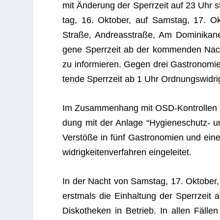
mit Ände­rung der Sperr­zeit auf 23 Uhr st
tag, 16. Okto­ber, auf Sams­tag, 17. Okt
Straße, Andre­as­straße, Am Domi­ni­ka­ne
gene Sperr­zeit ab der kom­men­den Nach
zu infor­mie­ren. Gegen drei Gas­tro­no­m
tende Sperr­zeit ab 1 Uhr Ord­nungs­wid­rig­
Im Zusam­men­hang mit OSD-Kon­trol­len z
dung mit der Anlage “Hygie­ne­schutz- und
Ver­stöße in fünf Gas­tro­no­mien und einer
wid­rig­kei­ten­ver­fah­ren eingeleitet.
In der Nacht von Sams­tag, 17. Okto­ber, au
erst­mals die Ein­hal­tung der Sperr­zei
Dis­ko­the­ken in Betrieb. In allen Fäl­l