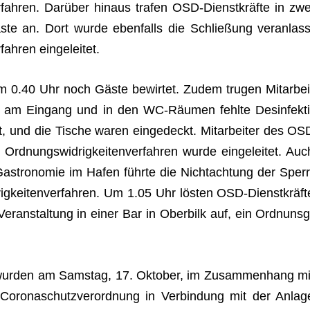
ver­fah­ren. Dar­über hin­aus tra­fen OSD-Dienst­kräfte in zwe
ste an. Dort wurde eben­falls die Schlie­ßung ver­an­lass
­fah­ren eingeleitet.
m 0.40 Uhr noch Gäste bewir­tet. Zudem tru­gen Mit­ar­bei
m Ein­gang und in den WC-Räu­men fehlte Des­in­fek­ti
haft, und die Tische waren ein­ge­deckt. Mit­ar­bei­ter des OS
rd­nungs­wid­rig­kei­ten­ver­fah­ren wurde ein­ge­lei­tet. Auc
Gas­tro­no­mie im Hafen führte die Nicht­ach­tung der Sperr
ig­kei­ten­ver­fah­ren. Um 1.05 Uhr lös­ten OSD-Dienst­kräft
r­an­stal­tung in einer Bar in Ober­bilk auf, ein Ord­nun­sg
en wur­den am Sams­tag, 17. Okto­ber, im Zusam­men­hang mi
Coro­naschutz­ver­ord­nung in Ver­bin­dung mit der Anlag