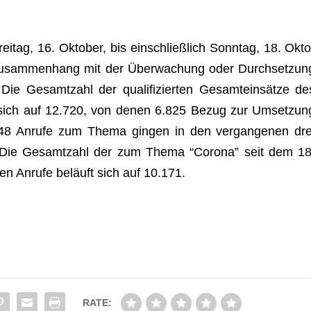
i­tag, 16. Okto­ber, bis ein­schließ­lich Sonn­tag, 18. Okto
usam­men­hang mit der Über­wa­chung oder Durch­set­zun
Die Gesamt­zahl der qua­li­fi­zier­ten Gesamt­ein­sätze de
 sich auf 12.720, von denen 6.825 Bezug zur Umset­zun
 248 Anrufe zum Thema gin­gen in den ver­gan­ge­nen dre
. Die Gesamt­zahl der zum Thema “Corona” seit dem 18
­nen Anrufe beläuft sich auf 10.171.
RATE: