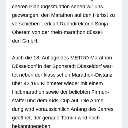
che­ren Pla­nungs­si­tua­tion sehen wir uns
gezwun­gen, den Mara­thon auf den Herbst zu
ver­schie­ben“, erklärt Renn­di­rek­to­rin Sonja
Obe­rem von der rhein-mara­thon düs­sel­
dorf GmbH.
Auch die 18. Auf­lage des METRO Mara­thon
Düs­sel­dorf in der Sport­stadt Düs­sel­dorf war­
tet neben der klas­si­schen Mara­thon-Distanz
über 42,195 Kilo­me­ter wie­der mit einem
Halb­ma­ra­thon sowie der belieb­ten Fir­men­
staf­fel und dem Kids-Cup auf. Die Anmel­
dung wird vor­aus­sicht­lich Anfang des Jah­res
geöff­net, der genaue Ter­min wird noch
bekanntgegeben.