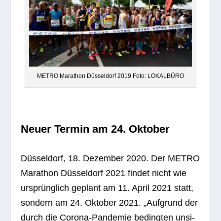
METRO Mara­thon Düs­sel­dorf 2019 Foto: LOKALBÜRO
Neuer Ter­min am 24. Oktober
Düs­sel­dorf, 18. Dezem­ber 2020. Der METRO
Mara­thon Düs­sel­dorf 2021 fin­det nicht wie
ursprüng­lich geplant am 11. April 2021 statt,
son­dern am 24. Okto­ber 2021. „Auf­grund der
durch die Corona-Pan­de­mie beding­ten unsi­