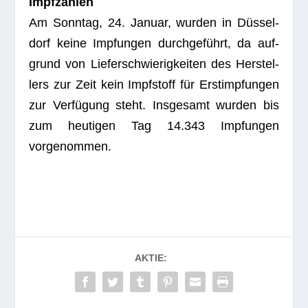
Impf­zah­len
Am Sonn­tag, 24. Januar, wur­den in Düs­sel­
dorf keine Imp­fun­gen durch­ge­führt, da auf­
grund von Lie­fer­schwie­rig­kei­ten des Her­stel­
lers zur Zeit kein Impf­stoff für Erst­imp­fun­gen
zur Ver­fü­gung steht. Ins­ge­samt wur­den bis
zum heu­ti­gen Tag 14.343 Imp­fun­gen
vorgenommen.
AKTIE: