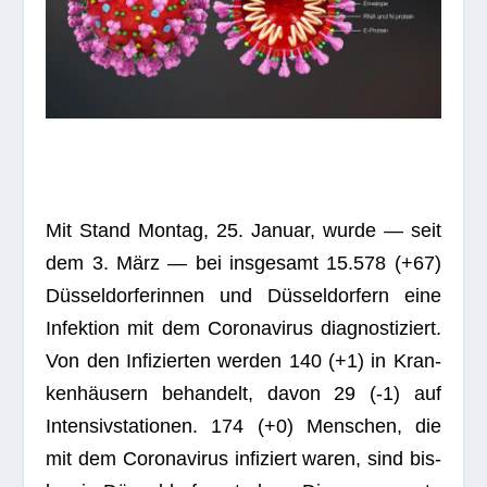
Mit Stand Mon­tag, 25. Januar, wurde — seit
dem 3. März — bei ins­ge­samt 15.578 (+67)
Düs­sel­dor­fe­rin­nen und Düs­sel­dor­fern eine
Infek­tion mit dem Coro­na­vi­rus dia­gnos­ti­ziert.
Von den Infi­zier­ten wer­den 140 (+1) in Kran­
ken­häu­sern behan­delt, davon 29 (-1) auf
Inten­siv­sta­tio­nen. 174 (+0) Men­schen, die
mit dem Coro­na­vi­rus infi­ziert waren, sind bis­