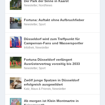
Der Park der Sinne in Kaarst
Newsletter
,
NordNews
Fortuna: Auftakt ohne Aufbruchfieber
Newsletter
,
Sport
Düsseldorf wird zum Treffpunkt für
Campervan-Fans und Wassersportler
Infothek
,
Newsletter
Fortuna Düsseldorf verlängert
Ausrüstervertrag vorzeitig bis 2033
Newsletter
,
Sport
Zwölf junge Spatzen in Düsseldorf
erfolgreich ausgewildert
Katz, Maus & Friends
,
Newsletter
Ab morgen ist Klein Montmartre in