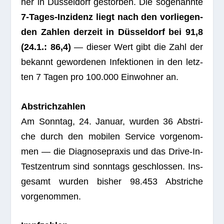
her in Düs­sel­dorf gestor­ben. Die soge­nannte
7‑Ta­ges-Inzi­denz liegt nach den vor­lie­gen­
den Zah­len der­zeit in Düs­sel­dorf bei 91,8
(24.1.: 86,4)
— die­ser Wert gibt die Zahl der
bekannt gewor­de­nen Infek­tio­nen in den letz­
ten 7 Tagen pro 100.000 Ein­woh­ner an.
Abstrich­zah­len
Am Sonn­tag, 24. Januar, wur­den 36 Abstri­
che durch den mobi­len Ser­vice vor­ge­nom­
men — die Dia­gno­se­pra­xis und das Drive-In-
Test­zen­trum sind sonn­tags geschlos­sen. Ins­
ge­samt wur­den bis­her 98.453 Abstri­che
vorgenommen.