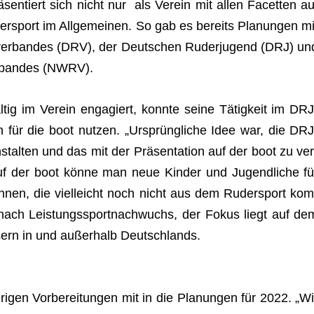
­sen­tiert sich nicht nur als Ver­ein mit allen Facet­ten au
er­sport im All­ge­mei­nen. So gab es bereits Pla­nun­gen mi
r­ver­ban­des (DRV), der Deut­schen Ruder­ju­gend (DRJ) un
r­ban­des (NWRV).
äl­tig im Ver­ein enga­giert, konnte seine Tätig­keit im DRJ
ion für die boot nut­zen. „Ursprüng­li­che Idee war, die DRJ
n­stal­ten und das mit der Prä­sen­ta­tion auf der boot zu ver
Auf der boot könne man neue Kin­der und Jugend­li­che fü
­nen, die viel­leicht noch nicht aus dem Ruder­sport kom
ach Leis­tungs­sport­nach­wuchs, der Fokus liegt auf de
sern in und außer­halb Deutschlands.
ri­gen Vor­be­rei­tun­gen mit in die Pla­nun­gen für 2022. „Wi