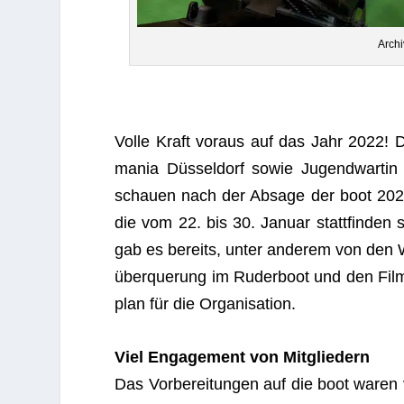
Archi
Volle Kraft vor­aus auf das Jahr 2022! 
ma­nia Düs­sel­dorf sowie Jugend­war­tin 
schauen nach der Absage der boot 2021
die vom 22. bis 30. Januar statt­fin­den
gab es bereits, unter ande­rem von den Wel
über­que­rung im Ruder­boot und den Fil
plan für die Organisation.
Viel Enga­ge­ment von Mitgliedern
Das Vor­be­rei­tun­gen auf die boot waren vi