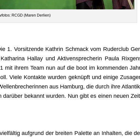
v­fo­tos: RCGD (Maren Derlien)
Die 1. Vor­sit­zende Kath­rin Schmack vom Ruder­club Ger
Katha­rina Hal­lay und Akti­ven­spre­che­rin Paula Rix­gen
 mit ihrem Team nun auf die boot im kom­men­den Jahr
 soll. Viele Kon­takte wur­den geknüpft und einige Zusa­ge
­len­bre­che­rin­nen aus Ham­burg, die durch ihre Atlan­tik
m dar­über bekannt wur­den. Nun gibt es einen neuen Zeit
el­fäl­tig auf­grund der brei­ten Palette an Inhal­ten, die de