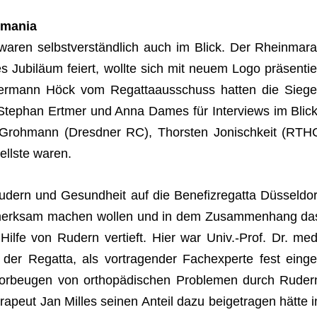
rmania
 waren selbst­ver­ständ­lich auch im Blick. Der Rhein­ma­ra
es Jubi­läum fei­ert, wollte sich mit neuem Logo prä­sen­tie
Her­mann Höck vom Regat­ta­aus­schuss hat­ten die Sie­ge
Ste­phan Ert­mer und Anna Dames für Inter­views im Blick
 Groh­mann (Dresd­ner RC), Thors­ten Joni­sch­keit (RTH
ellste waren.
dern und Gesund­heit auf die Bene­fiz­re­gatta Düs­sel­dor
merk­sam machen wol­len und in dem Zusam­men­hang da
ilfe von Rudern ver­tieft. Hier war Univ.-Prof. Dr. med
r der Regatta, als vor­tra­gen­der Fach­ex­perte fest ein­ge
or­beu­gen von ortho­pä­di­schen Pro­ble­men durch Ruder
a­peut Jan Mil­les sei­nen Anteil dazu bei­getra­gen hätte i