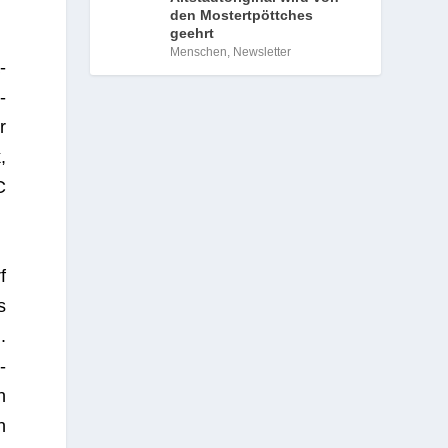
den Mostertpöttches
geehrt
Menschen
,
Newsletter
­
­
r
,
C
f
s
.
­
n
n