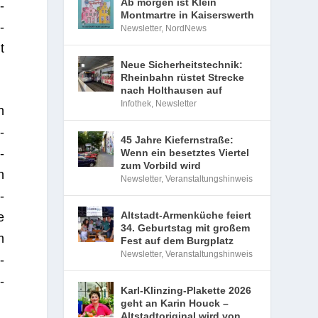
Ab morgen ist Klein
­
Montmartre in Kaiserswerth
­
Newsletter
,
NordNews
t
Neue Sicherheitstechnik:
Rheinbahn rüstet Strecke
nach Holthausen auf
Infothek
,
Newsletter
n
­
45 Jahre Kiefernstraße:
­
Wenn ein besetztes Viertel
zum Vorbild wird
n
Newsletter
,
Veranstaltungshinweis
­
Altstadt-Armenküche feiert
e
34. Geburtstag mit großem
m
Fest auf dem Burgplatz
Newsletter
,
Veranstaltungshinweis
­
­
Karl-Klinzing-Plakette 2026
geht an Karin Houck –
Altstadtoriginal wird von