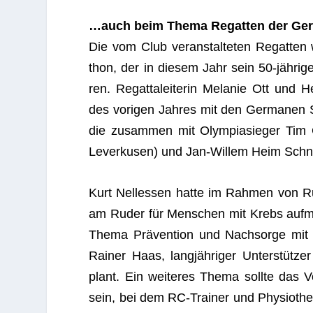
…auch beim Thema Regat­ten der Ge
Die vom Club ver­an­stal­te­ten Regat­ten
thon, der in die­sem Jahr sein 50-jäh­ri­g
ren. Regattalei­te­rin Mela­nie Ott und 
des vori­gen Jah­res mit den Ger­ma­nen 
die zusam­men mit Olym­pia­sie­ger Tim
Lever­ku­sen) und Jan-Wil­lem Heim Schn
Kurt Nel­les­sen hatte im Rah­men von Ru
am Ruder für Men­schen mit Krebs auf­
Thema Prä­ven­tion und Nach­sorge mit H
Rai­ner Haas, lang­jäh­ri­ger Unter­stüt­ze
plant. Ein wei­te­res Thema sollte das V
sein, bei dem RC-Trai­ner und Phy­sio­the­r