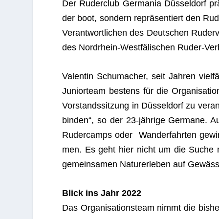
Der Ruder­club Ger­ma­nia Düs­sel­dorf prä
der boot, son­dern reprä­sen­tiert den Rud
Ver­ant­wort­li­chen des Deut­schen Rude
des Nord­rhein-West­fä­li­schen Ruder-Ve
Valen­tin Schu­ma­cher, seit Jah­ren viel­f
Juni­or­team bes­tens für die Orga­ni­sa­t
Vor­stands­sit­zung in Düs­sel­dorf zu ver­a
bin­den“, so der 23-jäh­rige Ger­mane. 
Ruder­camps oder Wan­der­fahr­ten gewin
men. Es geht hier nicht um die Suche n
gemein­sa­men Natur­er­le­ben auf Gewäs­
Blick ins Jahr 2022
Das Orga­ni­sa­ti­ons­team nimmt die bis­he­