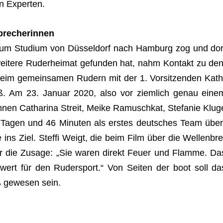
hen Experten.
nbrecherinnen
 zum Stu­dium von Düs­sel­dorf nach Ham­burg zog und dor
wei­tere Ruder­hei­mat gefun­den hat, nahm Kon­takt zu de
 beim gemein­sa­men Rudern mit der 1. Vor­sit­zen­den Kath
eß. Am 23. Januar 2020, also vor ziem­lich genau eine
­nen Catha­rina Streit, Meike Ramusch­kat, Ste­fa­nie Klug
 Tagen und 46 Minu­ten als ers­tes deut­sches Team über
e ins Ziel. Steffi Weigt, die beim Film über die Wel­len­bre
 über die Zusage: „Sie waren direkt Feuer und Flamme. Da
r­wert für den Ruder­sport.“ Von Sei­ten der boot soll da
oß gewe­sen sein.