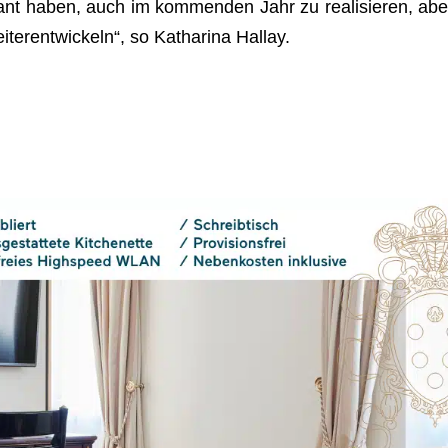
ant haben, auch im kom­men­den Jahr zu rea­li­sie­ren, abe
­ter­ent­wi­ckeln“, so Katha­rina Hallay.