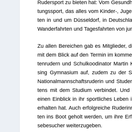
Ruder­sport zu bie­ten hat: Vom Gesund­h
tungs­sport, das alles vom Kinder‑, Juge
ten in und um Düs­sel­dorf, in Deutsch­lan
Wan­der­fahr­ten und Tages­fahr­ten von jun
Zu allen Berei­chen gab es Mit­glie­der, d
mit dem Blick auf den Ter­min im kom­men­
ten­ru­dern und Schul­koodi­na­tor Mar­t
sing Gym­na­sium auf, zudem zu der S
Natio­nal­mann­schafts­ru­de­rin und Stu­d
tens mit dem Stu­dium ver­bin­det. Und
einen Ein­blick in ihr sport­li­ches Leben
erhal­ten hat. Auch erfolg­rei­che Rude­rin
ten ins Boot geholt wer­den, um ihre Erf
se­be­su­cher weiterzugeben.