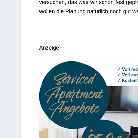
ver­su­chen, das was wir schon fest gepl
wol­len die Pla­nung natür­lich noch gut wei
Anzeige: