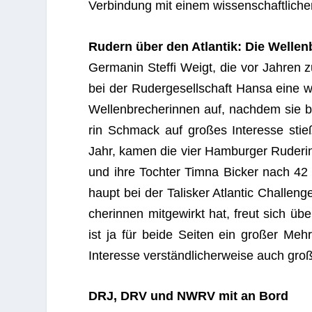
Ver­bin­dung mit einem wis­sen­schaft­li­c
Rudern über den Atlan­tik: Die Welle
Ger­ma­nin Steffi Weigt, die vor Jah­ren
bei der Ruder­ge­sell­schaft Hansa eine 
Wel­len­bre­che­rin­nen auf, nach­dem sie
rin Schmack auf gro­ßes Inter­esse sti
Jahr, kamen die vier Ham­bur­ger Rude­rin
und ihre Toch­ter Timna Bicker nach 42
haupt bei der Talis­ker Atlan­tic Chall­eng
che­rin­nen mit­ge­wirkt hat, freut sich
ist ja für beide Sei­ten ein gro­ßer Meh
Inter­esse ver­ständ­li­cher­weise auch gr
DRJ, DRV und NWRV mit an Bord