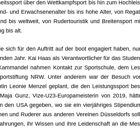
eits­sport über den Wett­kampf­sport bis hin zum Hoch­leis
nd- und Erwach­se­nen­al­ter bis ins hohe Alter, von Regat
d bis welt­weit, von Ruder­tou­ris­tik und Brei­ten­sport mi
g bis alt.
ie sich für den Auf­tritt auf der boot enga­giert haben, nu
den Jahr. Kai Haas als Ver­ant­wort­li­cher für das Stu­den
in Kam­man­del nah­men Kon­takt zur Sport­schule, dem Les
port­stif­tung NRW. Unter ande­rem war der Besuch vo
en­tin Leo­nie Men­zel geplant, die den Leis­tungs­sport bes
 Maja Gunz, Vize-U23-Euro­pa­meis­te­rin von 2019, hätt
 in den USA gege­ben, wo sie ein vier­jäh­ri­ges Sti­pen­diu
­nen und Rude­rer aus ande­ren Ver­ei­nen Düs­sel­dorfs soll
ah­run­gen, ihr Wis­sen und ihre Lei­den­schaft an die Mes