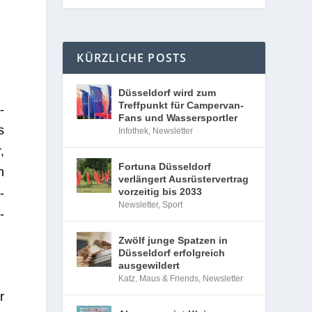
KÜRZLICHE POSTS
Düsseldorf wird zum
Treffpunkt für Campervan-
­
Fans und Wassersportler
s
Infothek
,
Newsletter
,
Fortuna Düsseldorf
n
verlängert Ausrüstervertrag
­
vorzeitig bis 2033
Newsletter
,
Sport
­
Zwölf junge Spatzen in
Düsseldorf erfolgreich
ausgewildert
Katz, Maus & Friends
,
Newsletter
r