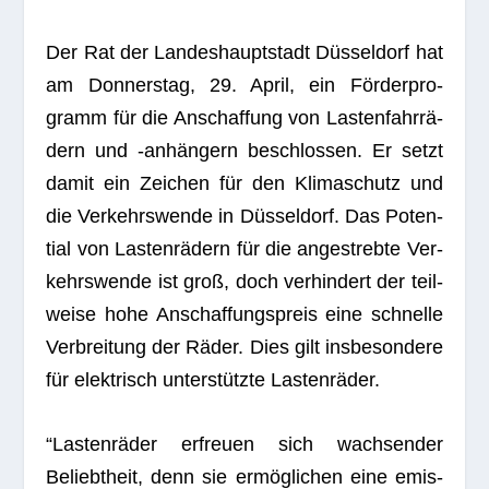
Der Rat der Lan­des­haupt­stadt Düs­sel­dorf hat
am Don­ners­tag, 29. April, ein För­der­pro­
gramm für die Anschaf­fung von Las­ten­fahr­rä­
dern und ‑anhän­gern beschlos­sen. Er setzt
damit ein Zei­chen für den Kli­ma­schutz und
die Ver­kehrs­wende in Düs­sel­dorf. Das Poten­
tial von Las­ten­rä­dern für die ange­strebte Ver­
kehrs­wende ist groß, doch ver­hin­dert der teil­
weise hohe Anschaf­fungs­preis eine schnelle
Ver­brei­tung der Räder. Dies gilt ins­be­son­dere
für elek­trisch unter­stützte Lastenräder.
“Las­ten­rä­der erfreuen sich wach­sen­der
Beliebt­heit, denn sie ermög­li­chen eine emis­