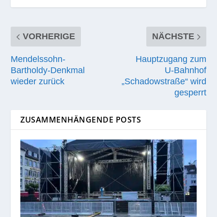
VORHERIGE
NÄCHSTE
Mendelssohn-
Hauptzugang zum
Bartholdy-Denkmal
U‑Bahnhof
wieder zurück
„Schadowstraße“ wird
gesperrt
ZUSAMMENHÄNGENDE POSTS