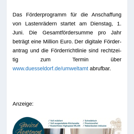
Das För­der­pro­gramm für die Anschaf­fung
von Las­ten­rä­dern star­tet am Diens­tag, 1.
Juni. Die Gesamt­för­der­summe pro Jahr
beträgt eine Mil­lion Euro. Der digi­tale För­der­
an­trag und die För­der­richt­li­nie sind recht­zei­
tig zum Ter­min über
www.duesseldorf.de/umweltamt
abrufbar.
Anzeige: