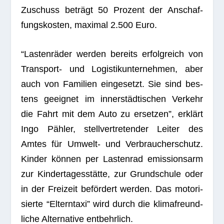
Zuschuss beträgt 50 Pro­zent der Anschaf­
fungs­kos­ten, maxi­mal 2.500 Euro.
“Las­ten­rä­der wer­den bereits erfolg­reich von
Trans­port- und Logis­tik­un­ter­neh­men, aber
auch von Fami­lien ein­ge­setzt. Sie sind bes­
tens geeig­net im inner­städ­ti­schen Ver­kehr
die Fahrt mit dem Auto zu erset­zen”, erklärt
Ingo Päh­ler, stell­ver­tre­ten­der Lei­ter des
Amtes für Umwelt- und Ver­brau­cher­schutz.
Kin­der kön­nen per Las­ten­rad emis­si­ons­arm
zur Kin­der­ta­ges­stätte, zur Grund­schule oder
in der Frei­zeit beför­dert wer­den. Das moto­ri­
sierte “Eltern­taxi” wird durch die kli­ma­freund­
li­che Alter­na­tive entbehrlich.