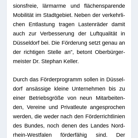
si­ons­freie, lärm­arme und flä­chen­spa­rende
Mobi­li­tät im Stadt­ge­biet. Neben der ver­kehr­li­
chen Ent­las­tung tra­gen Las­ten­rä­der damit
auch zur Ver­bes­se­rung der Luft­qua­li­tät in
Düs­sel­dorf bei. Die För­de­rung setzt genau an
der rich­ti­gen Stelle an”, betont Ober­bür­ger­
meis­ter Dr. Ste­phan Keller.
Durch das För­der­pro­gramm sol­len in Düs­sel­
dorf ansäs­sige kleine Unter­neh­men bis zu
einer Betriebs­größe von neun Mit­ar­bei­ten­
den, Ver­eine und Pri­vat­leute ange­spro­chen
wer­den, die weder nach den För­der­richt­li­nien
des Bun­des, noch denen des Lan­des Nord­
rhein-West­fa­len för­der­fä­hig sind. Der