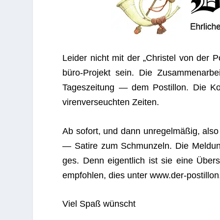
Lei­der nicht mit der „Chris­tel von der 
büro-Pro­jekt sein. Die Zusam­men­ar­beit 
Tages­zei­tung — dem Pos­til­lon. Die Ko
viren­ver­seuch­ten Zeiten.
Ab sofort, und dann unre­gel­mä­ßig, also c
— Satire zum Schmun­zeln. Die Mel­dung 
ges. Denn eigent­lich ist sie eine Über­
emp­foh­len, dies unter www.der-postillo
Viel Spaß wünscht