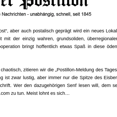
Post“, aber auch pos­ta­lisch geprägt wird ein neues Lokal
mit der ein­zig wah­ren, grund­so­li­den, über­re­gio­na­le
ope­ra­tion bringt hof­fent­lich etwas Spaß in diese öden
hao­tisch, zitie­ren wir die „Pos­til­lon-Mel­dung des Tages
ist zwar lus­tig, aber immer nur die Spitze des Eis­ber
schrift. Wer den dazu­ge­hö­ri­gen Senf lesen will, dem se
n.com zu tun. Meist lohnt es sich…