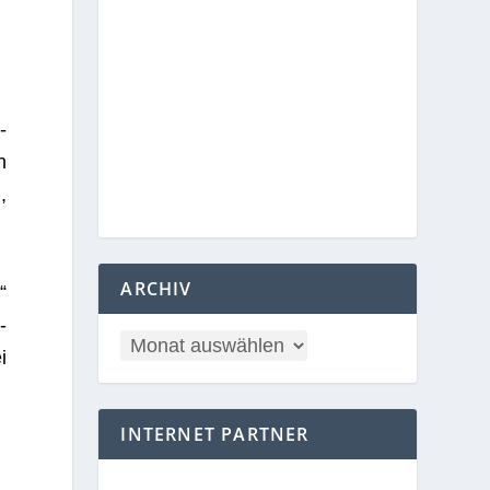
­
n
,
ARCHIV
“
­
i
INTERNET PARTNER