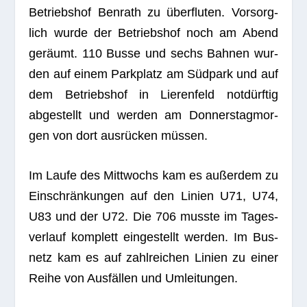
Betriebs­hof Ben­rath zu überfluten. Vor­sorg­
lich wurde der Betriebs­hof noch am Abend
geräumt. 110 Busse und sechs Bah­nen wur­
den auf einem Park­platz am Südpark und auf
dem Betriebs­hof in Lie­ren­feld notdürftig
abge­stellt und wer­den am Don­ners­tag­mor­
gen von dort ausrücken müssen.
Im Laufe des Mitt­wochs kam es außer­dem zu
Einschränkungen auf den Linien U71, U74,
U83 und der U72. Die 706 musste im Tages­
ver­lauf kom­plett ein­ge­stellt wer­den. Im Bus­
netz kam es auf zahl­rei­chen Linien zu einer
Reihe von Ausfällen und Umleitungen.