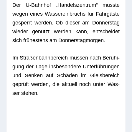
Der U‑Bahnhof „Han­dels­zen­trum“ musste
wegen eines Was­ser­ein­bruchs für Fahrgäste
gesperrt wer­den. Ob die­ser am Don­ners­tag
wie­der genutzt wer­den kann, ent­schei­det
sich frühestens am Donnerstagmorgen.
Im Stra­ßen­bahn­be­reich müssen nach Beru­hi­
gung der Lage ins­be­son­dere Unterführungen
und Sen­ken auf Schäden im Gleis­be­reich
geprüft wer­den, die aktu­ell noch unter Was­
ser stehen.