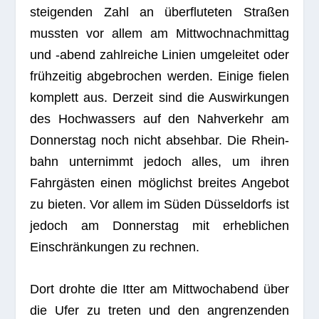
stei­gen­den Zahl an überfluteten Stra­ßen
muss­ten vor allem am Mitt­woch­nach­mit­tag
und ‑abend zahl­rei­che Linien umge­lei­tet oder
frühzeitig abge­bro­chen wer­den. Einige fie­len
kom­plett aus. Der­zeit sind die Aus­wir­kun­gen
des Hoch­was­sers auf den Nah­ver­kehr am
Don­ners­tag noch nicht abseh­bar. Die Rhein­
bahn unter­nimmt jedoch alles, um ihren
Fahrgästen einen möglichst brei­tes Ange­bot
zu bie­ten. Vor allem im Süden Düsseldorfs ist
jedoch am Don­ners­tag mit erheb­li­chen
Einschränkungen zu rechnen.
Dort drohte die Itter am Mitt­woch­abend über
die Ufer zu tre­ten und den angren­zen­den