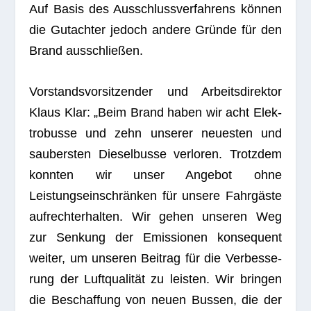
Auf Basis des Aus­schluss­ver­fah­rens können
die Gut­ach­ter jedoch andere Gründe für den
Brand ausschließen.
Vor­stands­vor­sit­zen­der und Arbeits­di­rek­tor
Klaus Klar: „Beim Brand haben wir acht Elek­
tro­busse und zehn unse­rer neu­es­ten und
sau­bers­ten Die­sel­busse ver­lo­ren. Trotz­dem
konn­ten wir unser Ange­bot ohne
Leistungseinschränken für unsere Fahrgäste
auf­recht­erhal­ten. Wir gehen unse­ren Weg
zur Sen­kung der Emis­sio­nen kon­se­quent
wei­ter, um unse­ren Bei­trag für die Ver­bes­se­
rung der Luftqualität zu leis­ten. Wir brin­gen
die Beschaf­fung von neuen Bus­sen, die der