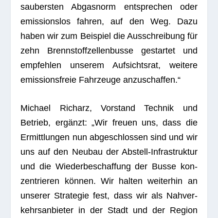
sau­bers­ten Abgas­norm ent­spre­chen oder
emis­si­ons­los fah­ren, auf den Weg. Dazu
haben wir zum Bei­spiel die Aus­schrei­bung für
zehn Brenn­stoff­zel­len­busse gestar­tet und
emp­feh­len unse­rem Auf­sichts­rat, wei­tere
emis­si­ons­freie Fahr­zeuge anzuschaffen.“
Michael Rich­arz, Vor­stand Tech­nik und
Betrieb, ergänzt: „Wir freuen uns, dass die
Ermitt­lun­gen nun abge­schlos­sen sind und wir
uns auf den Neu­bau der Abstell-Infra­struk­tur
und die Wie­der­be­schaf­fung der Busse kon­
zen­trie­ren können. Wir hal­ten wei­ter­hin an
unse­rer Stra­te­gie fest, dass wir als Nah­ver­
kehrs­an­bie­ter in der Stadt und der Region