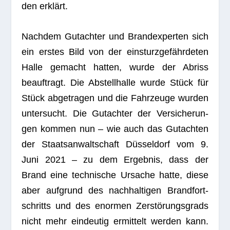
den erklärt.
Nach­dem Gut­ach­ter und Brand­ex­per­ten sich
ein ers­tes Bild von der einsturzgefährdeten
Halle gemacht hat­ten, wurde der Abriss
beauf­tragt. Die Abstell­halle wurde Stück für
Stück abge­tra­gen und die Fahr­zeuge wur­den
unter­sucht. Die Gut­ach­ter der Ver­si­che­run­
gen kom­men nun – wie auch das Gut­ach­ten
der Staats­an­walt­schaft Düsseldorf vom 9.
Juni 2021 – zu dem Ergeb­nis, dass der
Brand eine tech­ni­sche Ursa­che hatte, diese
aber auf­grund des nach­hal­ti­gen Brand­fort­
schritts und des enor­men Zerstörungsgrads
nicht mehr ein­deu­tig ermit­telt wer­den kann.