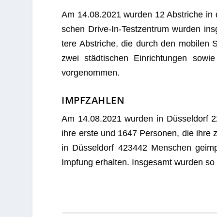
Am 14.08.2021 wur­den 12 Abstri­che in der
schen Drive-In-Test­zen­trum wur­den i
tere Abstri­che, die durch den mobi­len 
zwei städ­ti­schen Ein­rich­tun­gen sow
vorgenommen.
IMPFZAHLEN
Am 14.08.2021 wur­den in Düs­sel­dorf 22
ihre erste und 1647 Per­so­nen, die ihre
in Düs­sel­dorf 423442 Men­schen geim
Imp­fung erhal­ten. Ins­ge­samt wur­den 