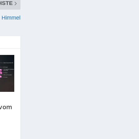
HSTE
m Himmel
 vom