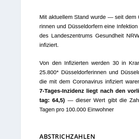
Mit aktu­el­lem Stand wurde — seit dem 0
rin­nen und Düs­sel­dor­fern eine Infek­tion 
des Lan­des­zen­trums Gesund­heit NRW 
infiziert.
Von den Infi­zier­ten wer­den 30 in Kran­
25.800* Düs­sel­dor­fe­rin­nen und Düs­se
die mit dem Coro­na­vi­rus infi­ziert war
7‑Ta­ges-Inzi­denz liegt nach den vor­li
tag: 64,5)
— die­ser Wert gibt die Zahl 
Tagen pro 100.000 Einwohner
ABSTRICHZAHLEN