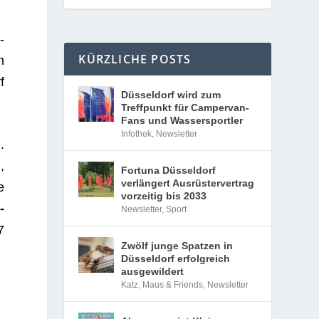
­
KÜRZLICHE POSTS
n
f
Düsseldorf wird zum
Treffpunkt für Campervan-
Fans und Wassersportler
Infothek
,
Newsletter
.
,
Fortuna Düsseldorf
verlängert Ausrüstervertrag
e
vorzeitig bis 2033
­
Newsletter
,
Sport
7
Zwölf junge Spatzen in
Düsseldorf erfolgreich
ausgewildert
Katz, Maus & Friends
,
Newsletter