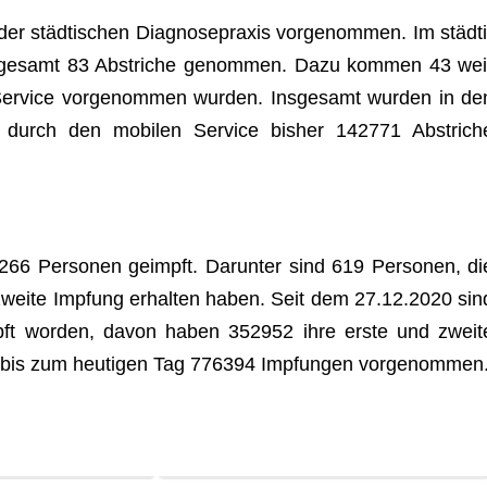
 städ­ti­schen Dia­gno­se­pra­xis vor­ge­nom­men. Im städ­ti
ns­ge­samt 83 Abstri­che genom­men. Dazu kom­men 43 wei
Ser­vice vor­ge­nom­men wur­den. Ins­ge­samt wur­den in de
ie durch den mobi­len Ser­vice bis­her 142771 Abstri­ch
66 Per­so­nen geimpft. Dar­un­ter sind 619 Per­so­nen, di
 zweite Imp­fung erhal­ten haben. Seit dem 27.12.2020 sin
pft wor­den, davon haben 352952 ihre erste und zweit
so bis zum heu­ti­gen Tag 776394 Imp­fun­gen vorgenommen