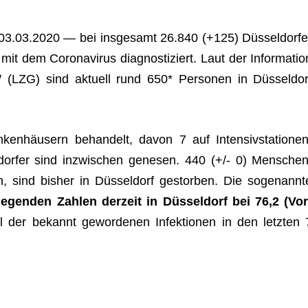
3.03.2020 — bei ins­ge­samt 26.840 (+125) Düs­sel­dor­fe
mit dem Coro­na­vi­rus dia­gnos­ti­ziert. Laut der Infor­ma­tio
(LZG) sind aktu­ell rund 650* Per­so­nen in Düs­sel­dor
ken­häu­sern behan­delt, davon 7 auf Inten­siv­sta­tio­nen
l­dor­fer sind inzwi­schen gene­sen.
440
(+/- 0) Men­schen
en, sind bis­her in Düs­sel­dorf gestor­ben. Die soge­nannt
e­gen­den Zah­len der­zeit in Düs­sel­dorf bei 76,2 (Vor
der bekannt gewor­de­nen Infek­tio­nen in den letz­ten 