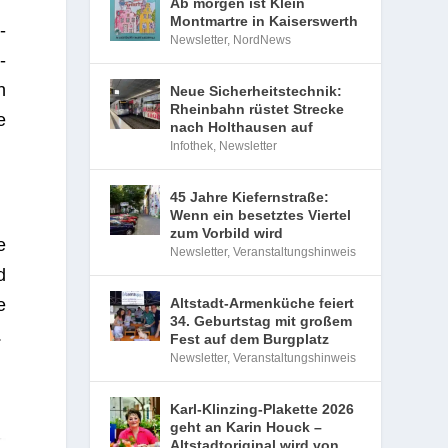
Ab morgen ist Klein
Montmartre in Kaiserswerth
­
Newsletter
,
NordNews
­
n
Neue Sicherheitstechnik:
Rheinbahn rüstet Strecke
e
nach Holthausen auf
Infothek
,
Newsletter
45 Jahre Kiefernstraße:
Wenn ein besetztes Viertel
zum Vorbild wird
e
Newsletter
,
Veranstaltungshinweis
d
Altstadt-Armenküche feiert
e
34. Geburtstag mit großem
.
Fest auf dem Burgplatz
Newsletter
,
Veranstaltungshinweis
Karl-Klinzing-Plakette 2026
geht an Karin Houck –
Altstadtoriginal wird von