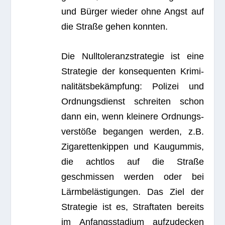
und Bür­ger wie­der ohne Angst auf
die Straße gehen konnten.
Die Null­to­le­ranz­stra­te­gie ist eine
Stra­te­gie der kon­se­quen­ten Kri­mi­
na­li­täts­be­kämp­fung: Poli­zei und
Ord­nungs­dienst schrei­ten schon
dann ein, wenn klei­nere Ord­nungs­
ver­stöße began­gen wer­den, z.B.
Ziga­ret­ten­kip­pen und Kau­gum­mis,
die acht­los auf die Straße
geschmis­sen wer­den oder bei
Lärm­be­läs­ti­gun­gen. Das Ziel der
Stra­te­gie ist es, Straf­ta­ten bereits
im Anfangs­sta­dium auf­zu­de­cken