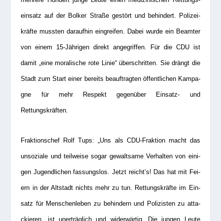
ein­satz auf der Bol­ker Straße gestört und behin­dert. Poli­zei­
kräfte muss­ten dar­auf­hin ein­grei­fen. Dabei wurde ein Beam­ter
von einem 15-Jäh­ri­gen direkt ange­grif­fen. Für die CDU ist
damit „eine mora­li­sche rote Linie“ über­schrit­ten. Sie drängt die
Stadt zum Start einer bereits beauf­trag­ten öffent­li­chen Kam­pa­
gne für mehr Respekt gegen­über Ein­satz- und
Rettungskräften.
Frak­ti­ons­chef
Rolf Tups
: „Uns als CDU-Frak­tion macht das
unso­ziale und teil­weise sogar gewalt­same Ver­hal­ten von eini­
gen Jugend­li­chen fas­sungs­los. Jetzt reicht’s! Das hat mit Fei­
ern in der Alt­stadt nichts mehr zu tun. Ret­tungs­kräfte im Ein­
satz für Men­schen­le­ben zu behin­dern und Poli­zis­ten zu atta­
ckie­ren, ist uner­träg­lich und wider­wär­tig. Die jun­gen Leute