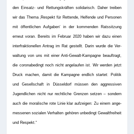
den Ein­satz- und Ret­tungs­kräf­ten soli­da­risch. Daher trei­ben
wir das Thema ‚Respekt für Ret­tende, Hel­fende und Per­so­nen
mit öffent­li­chen Auf­ga­ben‘ in der kom­men­den Rats­sit­zung
erneut voran. Bereits im Februar 2020 haben wir dazu einen
inter­frak­tio­nel­len Antrag im Rat gestellt. Darin wurde die Ver­
wal­tung von uns mit einer Anti-Gewalt-Kam­pa­gne beauf­tragt,
die coro­nabe­dingt noch nicht ange­lau­fen ist. Wir wer­den jetzt
Druck machen, damit die Kam­pa­gne end­lich star­tet: Poli­tik
und Gesell­schaft in Düs­sel­dorf müs­sen den aggres­si­ven
Jugend­li­chen nicht nur recht­li­che Gren­zen set­zen – son­dern
auch die mora­li­sche rote Linie klar auf­zei­gen: Zu einem ange­
mes­se­nen sozia­len Ver­hal­ten gehö­ren unbe­dingt Gewalt­frei­heit
und Respekt.“