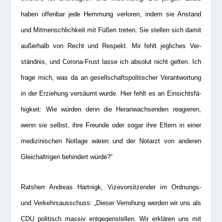
haben offen­bar jede Hem­mung ver­lo­ren, indem sie Anstand
und Mit­mensch­lich­keit mit Füßen tre­ten. Sie stel­len sich damit
außer­halb von Recht und Respekt. Mir fehlt jeg­li­ches Ver­
ständ­nis, und Corona-Frust lasse ich abso­lut nicht gel­ten. Ich
frage mich, was da an gesell­schafts­po­li­ti­scher Ver­ant­wor­tung
in der Erzie­hung ver­säumt wurde. Hier fehlt es an Ein­sichts­fä­
hig­keit: Wie wür­den denn die Her­an­wach­sen­den reagie­ren,
wenn sie selbst, ihre Freunde oder sogar ihre Eltern in einer
medi­zi­ni­schen Not­lage wären und der Not­arzt von ande­ren
Gleich­alt­ri­gen behin­dert würde?“
Rats­herr
Andreas Hart­nigk
, Vize­vor­sit­zen­der im Ord­nungs-
und Ver­kehrs­aus­schuss: „Die­ser Ver­ro­hung wer­den wir uns als
CDU poli­tisch mas­siv ent­ge­gen­stel­len. Wir erklä­ren uns mit