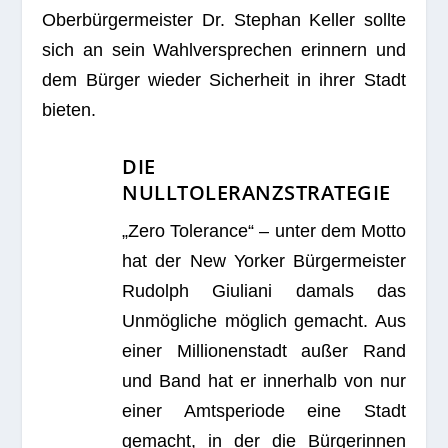
Ober­bür­ger­meis­ter Dr. Ste­phan Kel­ler sollte
sich an sein Wahl­ver­spre­chen erin­nern und
dem Bür­ger wie­der Sicher­heit in ihrer Stadt
bieten.
DIE
NULLTOLERANZSTRATEGIE
„Zero Tole­rance“ – unter dem Motto
hat der New Yor­ker Bür­ger­meis­ter
Rudolph Giu­liani damals das
Unmög­li­che mög­lich gemacht. Aus
einer Mil­lio­nen­stadt außer Rand
und Band hat er inner­halb von nur
einer Amts­pe­ri­ode eine Stadt
gemacht, in der die Bür­ge­rin­nen