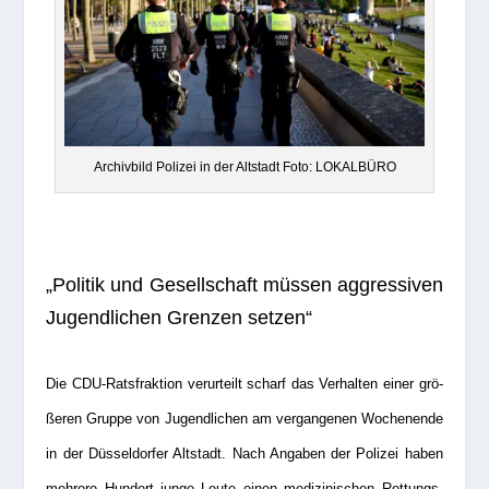
Archiv­bild Poli­zei in der Alt­stadt Foto: LOKALBÜRO
„Poli­tik und Gesell­schaft müs­sen aggres­si­ven
Jugend­li­chen Gren­zen setzen“
Die CDU-Rats­frak­tion ver­ur­teilt scharf das Ver­hal­ten einer grö­
ße­ren Gruppe von Jugend­li­chen am ver­gan­ge­nen Wochen­ende
in der Düs­sel­dor­fer Alt­stadt. Nach Anga­ben der Poli­zei haben
meh­rere Hun­dert junge Leute einen medi­zi­ni­schen Ret­tungs­