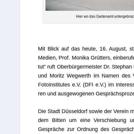
Hier wo das Gar­ten­amt unter­ge­brac
Mit Blick auf das heute, 16. August, stat
Medien, Prof. Monika Grüt­ters, ein­be­ru
tut” ruft Ober­bür­ger­meis­ter Dr. Ste­ph
und Moritz Weg­werth im Namen des Ve
Foto­in­sti­tu­tes e.V. (DFI e.V.) im Inter
ren und aus­ge­wo­ge­nen Gesprächs­pro­zes
Die Stadt Düs­sel­dorf sowie der Ver­ein
dem Bit­ten um eine Ver­schie­bung und 
Gesprä­che zur Ord­nung des Gesprächs­pr