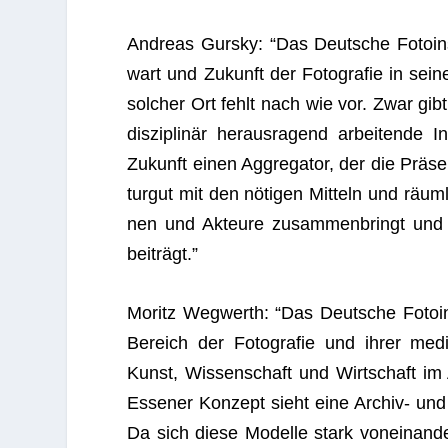
Andreas Gursky: “Das Deut­sche Foto­in­sti
wart und Zukunft der Foto­gra­fie in sei­n
sol­cher Ort fehlt nach wie vor. Zwar gibt 
dis­zi­pli­när her­aus­ra­gend arbei­tend
Zukunft einen Aggre­ga­tor, der die Prä­sen­
tur­gut mit den nöti­gen Mit­teln und räum­l
nen und Akteure zusam­men­bringt und un
beiträgt.”
Moritz Weg­werth: “Das Deut­sche Foto­in­st
Bereich der Foto­gra­fie und ihrer med
Kunst, Wis­sen­schaft und Wirt­schaft im A
Esse­ner Kon­zept sieht eine Archiv- und N
Da sich diese Modelle stark von­ein­an­d