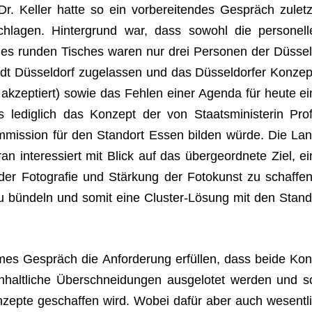
Dr. Kel­ler hatte so ein vor­be­rei­ten­des Gespräch zuletz
schla­gen. Hin­ter­grund war, dass sowohl die per­so­nell
es run­den Tisches waren nur drei Per­so­nen der Düs­sel
tadt Düs­sel­dorf zuge­las­sen und das Düs­sel­dor­fer Kon­zep
akzep­tiert) sowie das Feh­len einer Agenda für heute ei
ledig­lich das Kon­zept der von Staats­mi­nis­te­rin Prof
om­mis­sion für den Stand­ort Essen bil­den würde. Die Lan
an inter­es­siert mit Blick auf das über­ge­ord­nete Ziel, ei
 der Foto­gra­fie und Stär­kung der Foto­kunst zu schaf­fen
e zu bün­deln und somit eine Clus­ter-Lösung mit den Stand
mes Gespräch die Anfor­de­rung erfül­len, dass beide Kon
nhalt­li­che Über­schnei­dun­gen aus­ge­lo­tet wer­den und s
n­zepte geschaf­fen wird. Wobei dafür aber auch wesent­li