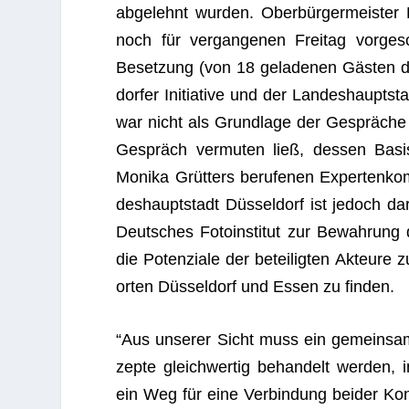
abge­lehnt wur­den. Ober­bür­ger­meis­ter 
noch für ver­gan­ge­nen Frei­tag vor­ge­
Beset­zung (von 18 gela­de­nen Gäs­ten d
dor­fer Initia­tive und der Lan­des­haupt­s
war nicht als Grund­lage der Gesprä­che 
Gespräch ver­mu­ten ließ, des­sen Basis 
Monika Grüt­ters beru­fe­nen Exper­ten­k
des­haupt­stadt Düs­sel­dorf ist jedoch dar
Deut­sches Foto­in­sti­tut zur Bewah­rung
die Poten­ziale der betei­lig­ten Akteur
or­ten Düs­sel­dorf und Essen zu finden.
“Aus unse­rer Sicht muss ein gemein­sa­
zepte gleich­wer­tig behan­delt wer­den, i
ein Weg für eine Ver­bin­dung bei­der Ko