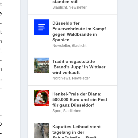
standen still
t
Blaulicht
,
Newsletter
e
­
Düsseldorfer
Feuerwehrleute im Kampf
t
gegen Waldbrände in
Spanien
n
Newsletter
,
Blaulicht
.
­
Traditionsgaststätte
‚Brand’s Jupp‘ in Wittlaer
n
wird verkauft
,
NordNews
,
Newsletter
­
Henkel-Preis der Diana:
500.000 Euro und ein Fest
für ganz Düsseldorf
Sport
,
Stadtleben
­
o
Kaputtes Leihrad steht
tagelang in der
­
Schloßstraße – Stadt