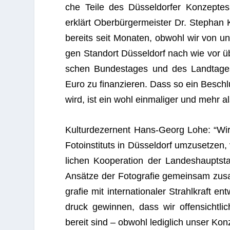
che Teile des Düs­sel­dor­fer Kon­zep­te
erklärt Ober­bür­ger­meis­ter Dr. Ste­phan
bereits seit Mona­ten, obwohl wir von unse
gen Stand­ort Düs­sel­dorf nach wie vor
schen Bun­des­ta­ges und des Land­ta­ges
Euro zu finan­zie­ren. Dass so ein Beschl
wird, ist ein wohl ein­ma­li­ger und mehr al
Kul­tur­de­zer­nent Hans-Georg Lohe: “Wi
Foto­in­sti­tuts in Düs­sel­dorf umzu­set­z
li­chen Koope­ra­tion der Lan­des­haupt­s
Ansätze der Foto­gra­fie gemein­sam zusam­
gra­fie mit inter­na­tio­na­ler Strahl­kraf
druck gewin­nen, dass wir offen­sicht­li
bereit sind – obwohl ledig­lich unser Kon­