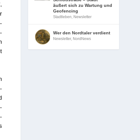
,
äußert sich zu Wartung und
Geofencing
r
Stadtleben
,
Newsletter
­
­
Wer den Nordtaler verdient
Newsletter
,
NordNews
n
t
n
­
d
­
­
s