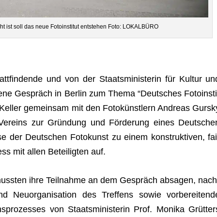
ht ist soll das neue Foto­in­sti­tut ent­ste­hen Foto: LOKALBÜRO
t­fin­dende und von der Staats­mi­nis­te­rin für Kul­tur un
­fene Gespräch in Ber­lin zum Thema “Deut­sches Foto­in­sti
an Kel­ler gemein­sam mit den Foto­künst­lern Andreas Gursk
r­eins zur Grün­dung und För­de­rung eines Deut­sche
­esse der Deut­schen Foto­kunst zu einem kon­struk­ti­ven, fai
s mit allen Betei­lig­ten auf.
 muss­ten ihre Teil­nahme an dem Gespräch absa­gen, nach
Neu­or­ga­ni­sa­tion des Tref­fens sowie vor­be­rei­tend
o­zes­ses von Staats­mi­nis­te­rin Prof. Monika Grüt­ter