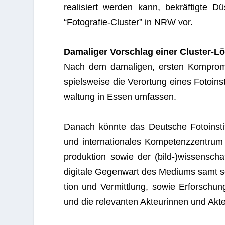
rea­li­siert wer­den kann, bekräf­tigte D
“Foto­gra­fie-Clus­ter” in NRW vor.
Dama­li­ger Vor­schlag einer Cluster-
Nach dem dama­li­gen, ers­ten Kom­pro­mi
spiels­weise die Ver­or­tung eines Foto­in­st
wal­tung in Essen umfassen.
Danach könnte das Deut­sche Foto­in­sti­t
und inter­na­tio­na­les Kom­pe­tenz­zen­tr
pro­duk­tion sowie der (bild-)wissenschaft
digi­tale Gegen­wart des Medi­ums samt sei­
tion und Ver­mitt­lung, sowie Erfor­schun
und die rele­van­ten Akteu­rin­nen und Ak