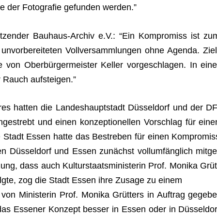
esse der Foto­gra­fie gefun­den werden.”
it­zen­der Bau­haus-Archiv e.V.: “Ein Kom­pro­miss ist zu
unvor­be­rei­te­ten Voll­ver­samm­lun­gen ohne Agenda. Ziel
 von Ober­bür­ger­meis­ter Kel­ler vor­ge­schla­gen. In eine
r Rauch aufsteigen.”
es hat­ten die Lan­des­haupt­stadt Düs­sel­dorf und der DF
e­strebt und einen kon­zep­tio­nel­len Vor­schlag für eine
Die Stadt Essen hatte das Bestre­ben für einen Kom­pro­mis
en Düs­sel­dorf und Essen zunächst voll­um­fäng­lich mit­ge
zung, dass auch Kul­tur­staats­mi­nis­te­rin Prof. Monika Grüt
olgte, zog die Stadt Essen ihre Zusage zu einem
n Minis­te­rin Prof. Monika Grüt­ters in Auf­trag gege­be
 das Esse­ner Kon­zept bes­ser in Essen oder in Düs­sel­dor