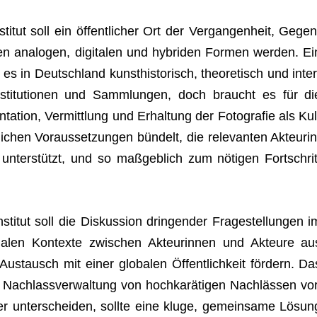
­tut soll ein öffent­li­cher Ort der Ver­gan­gen­heit, Gegen
en ana­lo­gen, digi­ta­len und hybri­den For­men wer­den. Ei
es in Deutsch­land kunst­his­to­risch, theo­re­tisch und inter
e Insti­tu­tio­nen und Samm­lun­gen, doch braucht es für di
ta­tion, Ver­mitt­lung und Erhal­tung der Foto­gra­fie als Kul
i­chen Vor­aus­set­zun­gen bün­delt, die rele­van­ten Akteu­rin
ter­stützt, und so maß­geb­lich zum nöti­gen Fort­schrit
i­tut soll die Dis­kus­sion drin­gen­der Fra­ge­stel­lun­gen i
ia­len Kon­texte zwi­schen Akteu­rin­nen und Akteure au
us­tausch mit einer glo­ba­len Öffent­lich­keit för­dern. Da
ach­lass­ver­wal­tung von hoch­ka­rä­ti­gen Nach­läs­sen vor
er unter­schei­den, sollte eine kluge, gemein­same Lösun