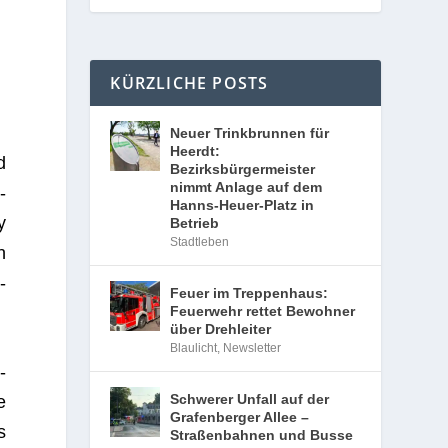
KÜRZLICHE POSTS
Neuer Trinkbrunnen für
Heerdt:
d
Bezirksbürgermeister
nimmt Anlage auf dem
­
Hanns-Heuer-Platz in
y
Betrieb
Stadtleben
n
­
Feuer im Treppenhaus:
Feuerwehr rettet Bewohner
über Drehleiter
Blaulicht
,
Newsletter
­
Schwerer Unfall auf der
e
Grafenberger Allee –
s
Straßenbahnen und Busse