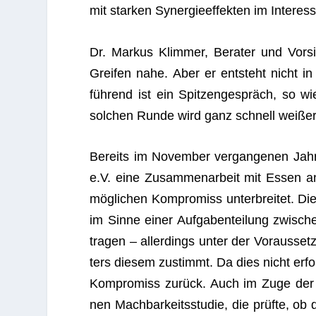
mit star­ken Syn­er­gie­ef­fek­ten im Inter­
Dr. Mar­kus Klim­mer, Bera­ter und Vor­s
Grei­fen nahe. Aber er ent­steht nicht in 
füh­rend ist ein Spit­zen­ge­spräch, so wie
sol­chen Runde wird ganz schnell wei­ße
Bereits im Novem­ber ver­gan­ge­nen Jah­r
e.V. eine Zusam­men­ar­beit mit Essen ang
mög­li­chen Kom­pro­miss unter­brei­tet. 
im Sinne einer Auf­ga­ben­tei­lung zwi­sch
tra­gen – aller­dings unter der Vor­aus­set­
ters die­sem zustimmt. Da dies nicht erf
Kom­pro­miss zurück. Auch im Zuge der vo
nen Mach­bar­keits­stu­die, die prüfte, ob