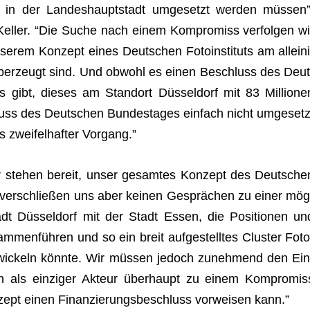
s in der Lan­des­haupt­stadt umge­setzt wer­den müs­sen”
 Kel­ler. “Die Suche nach einem Kom­pro­miss ver­fol­gen wi
­rem Kon­zept eines Deut­schen Foto­in­sti­tuts am allei­ni
 über­zeugt sind. Und obwohl es einen Beschluss des Deut
 gibt, die­ses am Stand­ort Düs­sel­dorf mit 83 Mil­lio­ne
uss des Deut­schen Bun­des­ta­ges ein­fach nicht umge­setz
s zwei­fel­haf­ter Vorgang.”
r ste­hen bereit, unser gesam­tes Kon­zept des Deut­sche
en, ver­schlie­ßen uns aber kei­nen Gesprä­chen zu einer mög
tadt Düs­sel­dorf mit der Stadt Essen, die Posi­tio­nen un
men­füh­ren und so ein breit auf­ge­stell­tes Clus­ter Foto
t ent­wi­ckeln könnte. Wir müs­sen jedoch zuneh­mend den Ein
ch als ein­zi­ger Akteur über­haupt zu einem Kom­pro­mis
zept einen Finan­zie­rungs­be­schluss vor­wei­sen kann.”