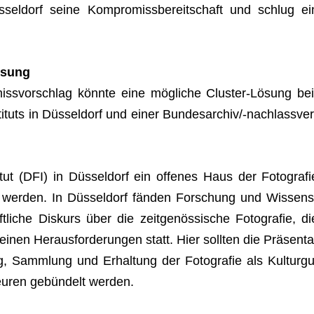
üs­sel­dorf seine Kom­pro­miss­be­reit­schaft und schlug ei
Lösung
ss­vor­schlag könnte eine mög­li­che Clus­ter-Lösung bei
i­tuts in Düs­sel­dorf und einer Bun­des­ar­chiv/-nach­lass­ver
ut (DFI) in Düs­sel­dorf ein offe­nes Haus der Foto­gra­fi
um wer­den. In Düs­sel­dorf fän­den For­schung und Wis­sens
liche Dis­kurs über die zeit­ge­nös­si­sche Foto­gra­fie, di
nen Her­aus­for­de­run­gen statt. Hier soll­ten die Prä­sen­ta
g, Samm­lung und Erhal­tung der Foto­gra­fie als Kul­tur­gu
teu­ren gebün­delt werden.