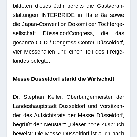
bil­de­ten die­ses Jahr bereits die Gast­ver­an­
stal­tun­gen INTERBRIDE in Halle 8a sowie
die Japan-Con­ven­tion Dokomi der Toch­ter­ge­
sell­schaft Düs­sel­dorf­Con­gress, die das
gesamte CCD / Con­gress Cen­ter Düs­sel­dorf,
vier Mes­se­hal­len und einen Teil des Frei­ge­
län­des belegte.
Messe Düs­sel­dorf stärkt die Wirtschaft
Dr. Ste­phan Kel­ler, Ober­bür­ger­meis­ter der
Lan­des­haupt­stadt Düs­sel­dorf und Vor­sit­zen­
der des Auf­sichts­rats der Messe Düs­sel­dorf,
begrüßt den Neu­start: „Die­ser hohe Zuspruch
beweist: Die Messe Düs­sel­dorf ist auch nach