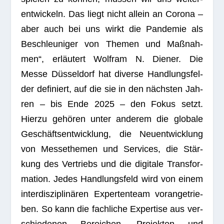
ent­wi­ckeln. Das liegt nicht allein an Corona –
aber auch bei uns wirkt die Pan­de­mie als
Beschleu­ni­ger von The­men und Maß­nah­
men“, erläu­tert Wolf­ram N. Die­ner. Die
Messe Düs­sel­dorf hat diverse Hand­lungs­fel­
der defi­niert, auf die sie in den nächs­ten Jah­
ren – bis Ende 2025 – den Fokus setzt.
Hierzu gehö­ren unter ande­rem die glo­bale
Geschäfts­ent­wick­lung, die Neu­ent­wick­lung
von Mes­se­the­men und Ser­vices, die Stär­
kung des Ver­triebs und die digi­tale Trans­for­
ma­tion. Jedes Hand­lungs­feld wird von einem
inter­dis­zi­pli­nä­ren Exper­ten­team vor­an­ge­trie­
ben. So kann die fach­li­che Exper­tise aus ver­