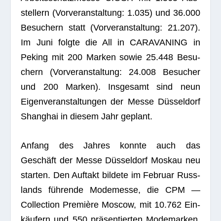
stel­lern (Vor­ver­an­stal­tung: 1.035) und 36.000
Besu­chern statt (Vor­ver­an­stal­tung: 21.207).
Im Juni folgte die All in CARAVANING in
Peking mit 200 Mar­ken sowie 25.448 Besu­
chern (Vor­ver­an­stal­tung: 24.008 Besu­cher
und 200 Mar­ken). Ins­ge­samt sind neun
Eigen­ver­an­stal­tun­gen der Messe Düs­sel­dorf
Shang­hai in die­sem Jahr geplant.
Anfang des Jah­res konnte auch das
Geschäft der Messe Düs­sel­dorf Mos­kau neu
star­ten. Den Auf­takt bil­dete im Februar Russ­
lands füh­rende Mode­messe, die CPM —
Coll­ec­tion Pre­mière Moscow, mit 10.762 Ein­
käu­fern und 550 prä­sen­tier­ten Mode­mar­ken.