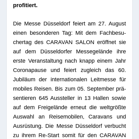
profitiert.
Die Messe Düs­sel­dorf fei­ert am 27. August
einen beson­de­ren Tag: Mit dem Fach­be­su­
cher­tag des CARAVAN SALON eröff­net sie
auf dem Düs­sel­dor­fer Mes­se­ge­lände ihre
erste Ver­an­stal­tung nach knapp einem Jahr
Coro­na­pause und fei­ert zugleich das 60.
Jubi­läum der inter­na­tio­na­len Leit­messe für
mobi­les Rei­sen. Bis zum 05. Sep­tem­ber prä­
sen­tie­ren 645 Aus­stel­ler in 13 Hal­len sowie
auf dem Frei­ge­lände erneut die welt­größte
Aus­wahl an Rei­se­mo­bi­len, Cara­vans und
Aus­rüs­tung. Die Messe Düs­sel­dorf ver­bucht
zu ihrem Re-Start somit für den CARAVAN