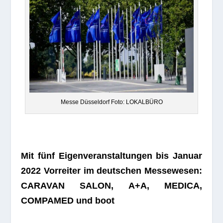
Messe Düs­sel­dorf Foto: LOKALBÜRO
Mit fünf Eigen­ver­an­stal­tun­gen bis Januar
2022 Vor­rei­ter im deut­schen Mes­se­we­sen:
CARAVAN SALON, A+A, MEDICA,
COMPAMED und boot