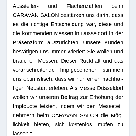
Aus­stel­ler- und Flä­chen­zah­len beim
CARAVAN SALON bestär­ken uns darin, dass
es die rich­tige Ent­schei­dung war, diese und
die kom­men­den Mes­sen in Düs­sel­dorf in der
Prä­senz­form aus­zu­rich­ten. Unsere Kun­den
bestä­ti­gen uns immer wie­der: Sie wol­len und
brau­chen Mes­sen. Die­ser Rück­halt und das
vor­an­schrei­tende Impf­ge­sche­hen stim­men
uns opti­mis­tisch, dass wir nun einen nach­hal­
ti­gen Neu­start erle­ben. Als Messe Düs­sel­dorf
wol­len wir unse­ren Bei­trag zur Erhö­hung der
Impf­quote leis­ten, indem wir den Mes­se­teil­
neh­mern beim CARAVAN SALON die Mög­
lich­keit bie­ten, sich kos­ten­los imp­fen zu
lassen.“