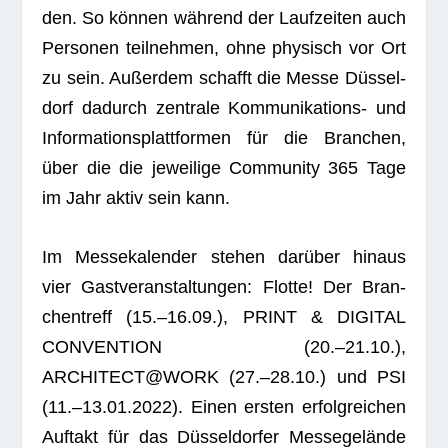
den. So kön­nen wäh­rend der Lauf­zei­ten auch
Per­so­nen teil­neh­men, ohne phy­sisch vor Ort
zu sein. Außer­dem schafft die Messe Düs­sel­
dorf dadurch zen­trale Kom­mu­ni­ka­ti­ons- und
Infor­ma­ti­ons­platt­for­men für die Bran­chen,
über die die jewei­lige Com­mu­nity 365 Tage
im Jahr aktiv sein kann.
Im Mes­se­ka­len­der ste­hen dar­über hin­aus
vier Gast­ver­an­stal­tun­gen: Flotte! Der Bran­
chen­treff (15.–16.09.), PRINT & DIGITAL
CONVENTION (20.–21.10.),
ARCHITECT@WORK (27.–28.10.) und PSI
(11.–13.01.2022). Einen ers­ten erfolg­rei­chen
Auf­takt für das Düs­sel­dor­fer Mes­se­ge­lände