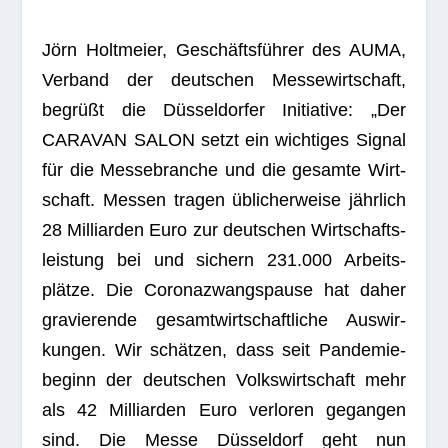
Jörn Holt­meier, Geschäfts­füh­rer des AUMA,
Ver­band der deut­schen Mes­se­wirt­schaft,
begrüßt die Düs­sel­dor­fer Initia­tive: „Der
CARAVAN SALON setzt ein wich­ti­ges Signal
für die Mes­se­bran­che und die gesamte Wirt­
schaft. Mes­sen tra­gen übli­cher­weise jähr­lich
28 Mil­li­ar­den Euro zur deut­schen Wirt­schafts­
leis­tung bei und sichern 231.000 Arbeits­
plätze. Die Coro­na­zwangs­pause hat daher
gra­vie­rende gesamt­wirt­schaft­li­che Aus­wir­
kun­gen. Wir schät­zen, dass seit Pan­de­mie­
be­ginn der deut­schen Volks­wirt­schaft mehr
als 42 Mil­li­ar­den Euro ver­lo­ren gegan­gen
sind. Die Messe Düs­sel­dorf geht nun