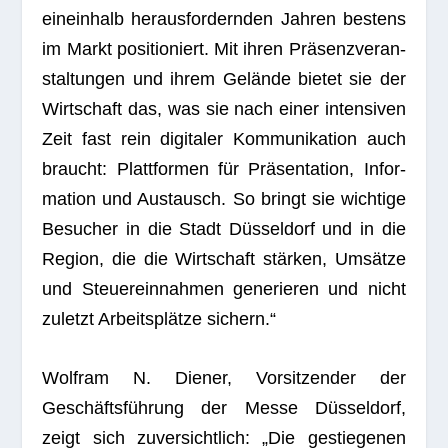
ein­ein­halb her­aus­for­dern­den Jah­ren bes­tens
im Markt posi­tio­niert. Mit ihren Prä­senz­ver­an­
stal­tun­gen und ihrem Gelände bie­tet sie der
Wirt­schaft das, was sie nach einer inten­si­ven
Zeit fast rein digi­ta­ler Kom­mu­ni­ka­tion auch
braucht: Platt­for­men für Prä­sen­ta­tion, Infor­
ma­tion und Aus­tausch. So bringt sie wich­tige
Besu­cher in die Stadt Düs­sel­dorf und in die
Region, die die Wirt­schaft stär­ken, Umsätze
und Steu­er­ein­nah­men gene­rie­ren und nicht
zuletzt Arbeits­plätze sichern.“
Wolf­ram N. Die­ner, Vor­sit­zen­der der
Geschäfts­füh­rung der Messe Düs­sel­dorf,
zeigt sich zuver­sicht­lich: „Die gestie­ge­nen