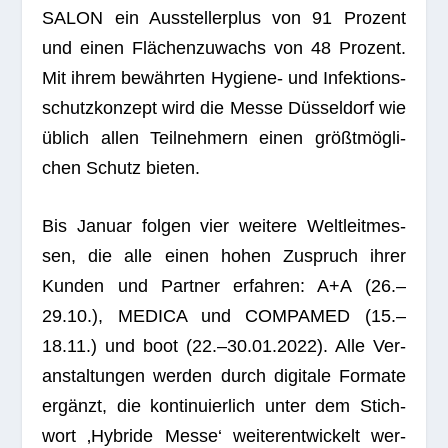
SALON ein Aus­stel­ler­plus von 91 Pro­zent
und einen Flä­chen­zu­wachs von 48 Pro­zent.
Mit ihrem bewähr­ten Hygiene- und Infek­ti­ons­
schutz­kon­zept wird die Messe Düs­sel­dorf wie
üblich allen Teil­neh­mern einen größt­mög­li­
chen Schutz bieten.
Bis Januar fol­gen vier wei­tere Welt­leit­mes­
sen, die alle einen hohen Zuspruch ihrer
Kun­den und Part­ner erfah­ren: A+A (26.–
29.10.), MEDICA und COMPAMED (15.–
18.11.) und boot (22.–30.01.2022). Alle Ver­
an­stal­tun­gen wer­den durch digi­tale For­mate
ergänzt, die kon­ti­nu­ier­lich unter dem Stich­
wort ‚Hybride Messe‘ wei­ter­ent­wi­ckelt wer­