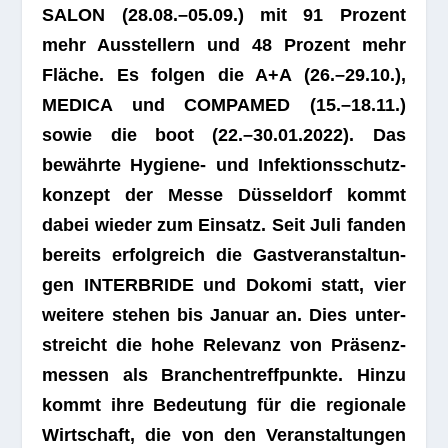
SALON (28.08.–05.09.) mit 91 Pro­zent
mehr Aus­stel­lern und 48 Pro­zent mehr
Flä­che. Es fol­gen die A+A (26.–29.10.),
MEDICA und COMPAMED (15.–18.11.)
sowie die boot (22.–30.01.2022). Das
bewährte Hygiene- und Infek­ti­ons­schutz­
kon­zept der Messe Düs­sel­dorf kommt
dabei wie­der zum Ein­satz. Seit Juli fan­den
bereits erfolg­reich die Gast­ver­an­stal­tun­
gen INTERBRIDE und Dokomi statt, vier
wei­tere ste­hen bis Januar an. Dies unter­
streicht die hohe Rele­vanz von Prä­senz­
mes­sen als Bran­chen­treff­punkte. Hinzu
kommt ihre Bedeu­tung für die regio­nale
Wirt­schaft, die von den Ver­an­stal­tun­gen