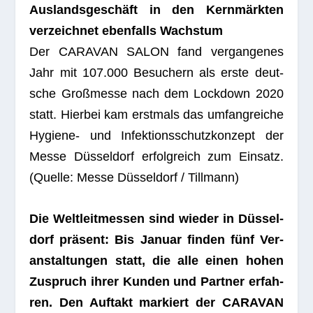
Aus­lands­ge­schäft in den Kern­märk­ten
ver­zeich­net eben­falls Wachstum
Der CARAVAN SALON fand ver­gan­ge­nes
Jahr mit 107.000 Besu­chern als erste deut­
sche Groß­messe nach dem Lock­down 2020
statt. Hier­bei kam erst­mals das umfang­rei­che
Hygiene- und Infek­ti­ons­schutz­kon­zept der
Messe Düs­sel­dorf erfolg­reich zum Ein­satz.
(Quelle: Messe Düs­sel­dorf / Tillmann)
Die Welt­leit­mes­sen sind wie­der in Düs­sel­
dorf prä­sent: Bis Januar fin­den fünf Ver­
an­stal­tun­gen statt, die alle einen hohen
Zuspruch ihrer Kun­den und Part­ner erfah­
ren. Den Auf­takt mar­kiert der CARAVAN