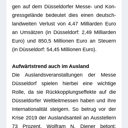
gen auf dem Düs­sel­dor­fer Messe- und Kon­
gress­ge­lände bedeu­tet dies einen deutsch­
land­wei­ten Ver­lust von 4,47 Mil­li­ar­den Euro
an Umsät­zen (in Düs­sel­dorf: 2,49 Mil­li­ar­den
Euro) und 850,5 Mil­lio­nen Euro an Steu­ern
(in Düs­sel­dorf: 54,45 Mil­lio­nen Euro).
Auf­wärts­trend auch im Ausland
Die Aus­lands­ver­an­stal­tun­gen der Messe
Düs­sel­dorf spie­len hier­bei eine wich­tige
Rolle, da sie Rück­kopp­lungs­ef­fekte auf die
Düs­sel­dor­fer Welt­leit­mes­sen haben und ihre
Inter­na­tio­na­li­tät stei­gern. So betrug vor der
Krise 2019 der Aus­lands­an­teil an Aus­stel­lern
73 Pro­zent. Wolf­ram N. Die­ner betont: