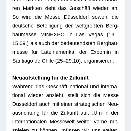
ren Märk­ten zieht das Geschäft wie­der an.
So wird die Messe Düs­sel­dorf sowohl die
deut­sche Betei­li­gung der welt­größ­ten Berg­
bau­messe MINEXPO in Las Vegas (13.–
15.09.) als auch der bedeu­tends­ten Berg­bau­
messe für Latein­ame­rika, der Expo­min in
Sant­iago de Chile (25–29.10), organisieren.
Neu­auf­stel­lung für die Zukunft
Wäh­rend das Geschäft natio­nal und inter­na­
tio­nal wie­der anzieht, stellt sich die Messe
Düs­sel­dorf auch mit einer stra­te­gi­schen Neu­
aus­rich­tung für die Zukunft auf. „Um in der
inter­na­tio­na­len Mes­se­welt wei­ter vorne mit­
spie­len zu kön­nen, müs­sen wir uns wei­ter­