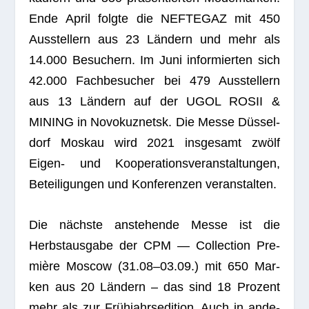
Ende April folgte die NEFTEGAZ mit 450
Aus­stel­lern aus 23 Län­dern und mehr als
14.000 Besu­chern. Im Juni infor­mier­ten sich
42.000 Fach­be­su­cher bei 479 Aus­stel­lern
aus 13 Län­dern auf der UGOL ROSII &
MINING in Novo­kuz­netsk. Die Messe Düs­sel­
dorf Mos­kau wird 2021 ins­ge­samt zwölf
Eigen- und Koope­ra­ti­ons­ver­an­stal­tun­gen,
Betei­li­gun­gen und Kon­fe­ren­zen veranstalten.
Die nächste anste­hende Messe ist die
Herbst­aus­gabe der CPM — Coll­ec­tion Pre­
mière Moscow (31.08–03.09.) mit 650 Mar­
ken aus 20 Län­dern – das sind 18 Pro­zent
mehr als zur Früh­jahrs­edi­tion. Auch in ande­