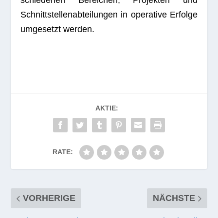
schie­de­nen Berei­chen, Pro­jek­ten und
Schnitt­stel­len­ab­tei­lun­gen in ope­ra­tive Erfolge
umge­setzt werden.
AKTIE:
RATE:
VORHERIGE
NÄCHSTE