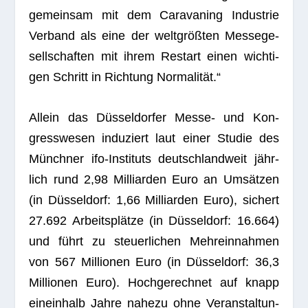
gemein­sam mit dem Cara­va­ning Indus­trie
Ver­band als eine der welt­größ­ten Mes­se­ge­
sell­schaf­ten mit ihrem Restart einen wich­ti­
gen Schritt in Rich­tung Normalität.“
Allein das Düs­sel­dor­fer Messe- und Kon­
gress­we­sen indu­ziert laut einer Stu­die des
Münch­ner ifo-Insti­tuts deutsch­land­weit jähr­
lich rund 2,98 Mil­li­ar­den Euro an Umsät­zen
(in Düs­sel­dorf: 1,66 Mil­li­ar­den Euro), sichert
27.692 Arbeits­plätze (in Düs­sel­dorf: 16.664)
und führt zu steu­er­li­chen Mehr­ein­nah­men
von 567 Mil­lio­nen Euro (in Düs­sel­dorf: 36,3
Mil­lio­nen Euro). Hoch­ge­rech­net auf knapp
ein­ein­halb Jahre nahezu ohne Ver­an­stal­tun­