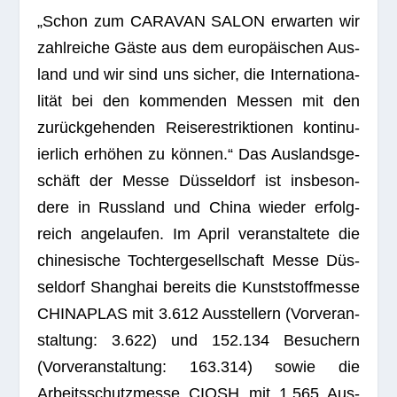
„Schon zum CARAVAN SALON erwar­ten wir
zahl­rei­che Gäste aus dem euro­päi­schen Aus­
land und wir sind uns sicher, die Inter­na­tio­na­
li­tät bei den kom­men­den Mes­sen mit den
zurück­ge­hen­den Rei­se­re­strik­tio­nen kon­ti­nu­
ier­lich erhö­hen zu kön­nen.“ Das Aus­lands­ge­
schäft der Messe Düs­sel­dorf ist ins­be­son­
dere in Russ­land und China wie­der erfolg­
reich ange­lau­fen. Im April ver­an­stal­tete die
chi­ne­si­sche Toch­ter­ge­sell­schaft Messe Düs­
sel­dorf Shang­hai bereits die Kunst­stoff­messe
CHINAPLAS mit 3.612 Aus­stel­lern (Vor­ver­an­
stal­tung: 3.622) und 152.134 Besu­chern
(Vor­ver­an­stal­tung: 163.314) sowie die
Arbeits­schutz­messe CIOSH mit 1.565 Aus­