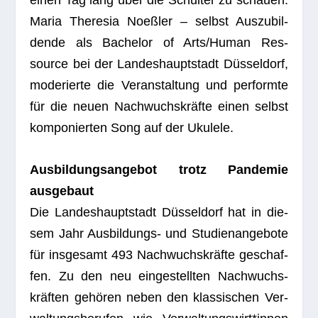
einen Tag lang über die Schul­ter zu schauen.
Maria The­re­sia Noeß­ler – selbst Aus­zu­bil­
dende als Bache­lor of Arts/Human Res­
source bei der Lan­des­haupt­stadt Düs­sel­dorf,
mode­rierte die Ver­an­stal­tung und per­formte
für die neuen Nach­wuchs­kräfte einen selbst
kom­po­nier­ten Song auf der Ukulele.
Aus­bil­dungs­an­ge­bot trotz Pan­de­mie
ausgebaut
Die Lan­des­haupt­stadt Düs­sel­dorf hat in die­
sem Jahr Aus­bil­dungs- und Stu­di­en­an­ge­bote
für ins­ge­samt 493 Nach­wuchs­kräfte geschaf­
fen. Zu den neu ein­ge­stell­ten Nach­wuchs­
kräf­ten gehö­ren neben den klas­si­schen Ver­