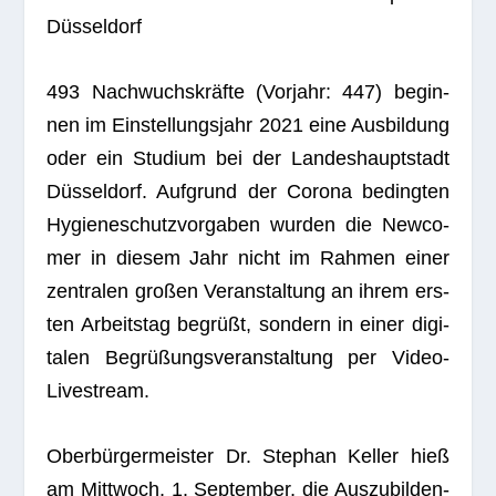
Düsseldorf
493 Nach­wuchs­kräfte (Vor­jahr: 447) begin­
nen im Ein­stel­lungs­jahr 2021 eine Aus­bil­dung
oder ein Stu­dium bei der Lan­des­haupt­stadt
Düs­sel­dorf. Auf­grund der Corona beding­ten
Hygie­ne­schutz­vor­ga­ben wur­den die New­co­
mer in die­sem Jahr nicht im Rah­men einer
zen­tra­len gro­ßen Ver­an­stal­tung an ihrem ers­
ten Arbeits­tag begrüßt, son­dern in einer digi­
ta­len Begrü­ßungs­ver­an­stal­tung per Video-
Livestream.
Ober­bür­ger­meis­ter Dr. Ste­phan Kel­ler hieß
am Mitt­woch, 1. Sep­tem­ber, die Aus­zu­bil­den­