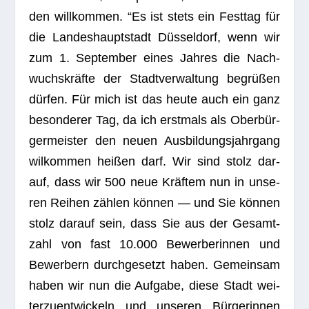
den will­kom­men. “Es ist stets ein Fest­tag für
die Lan­des­haupt­stadt Düs­sel­dorf, wenn wir
zum 1. Sep­tem­ber eines Jah­res die Nach­
wuchs­kräfte der Stadt­ver­wal­tung begrü­ßen
dür­fen. Für mich ist das heute auch ein ganz
beson­de­rer Tag, da ich erst­mals als Ober­bür­
ger­meis­ter den neuen Aus­bil­dungs­jahr­gang
wil­kom­men hei­ßen darf. Wir sind stolz dar­
auf, dass wir 500 neue Kräf­tem nun in unse­
ren Rei­hen zäh­len kön­nen — und Sie kön­nen
stolz dar­auf sein, dass Sie aus der Gesamt­
zahl von fast 10.000 Bewer­be­rin­nen und
Bewer­bern durch­ge­setzt haben. Gemein­sam
haben wir nun die Auf­gabe, diese Stadt wei­
ter­zu­ent­wi­ckeln und unse­ren Bür­ge­rin­nen