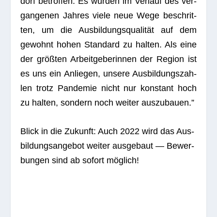
dorf betrof­fen. Es wur­den im Ver­lauf des ver­
gan­ge­nen Jah­res viele neue Wege beschrit­
ten, um die Aus­bil­dungs­qua­li­tät auf dem
gewohnt hohen Stan­dard zu hal­ten. Als eine
der größ­ten Arbeit­ge­be­rin­nen der Region ist
es uns ein Anlie­gen, unsere Aus­bil­dungs­zah­
len trotz Pan­de­mie nicht nur kon­stant hoch
zu hal­ten, son­dern noch wei­ter auszubauen.”
Blick in die Zukunft: Auch 2022 wird das Aus­
bil­dungs­an­ge­bot wei­ter aus­ge­baut — Bewer­
bun­gen sind ab sofort möglich!