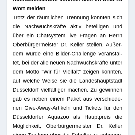
Wort melden
Trotz der räum­li­chen Tren­nung konn­ten sich
die Nach­wuchs­kräfte aktiv betei­li­gen und
über ein Chat­sys­tem live Fra­gen an Herrn
Ober­bür­ger­meis­ter Dr. Kel­ler stel­len. Außer­
dem wurde eine Bil­der-Chall­enge ver­an­stal­
tet, bei der alle neuen Nach­wuchs­kräfte unter
dem Motto “Wir für Viel­falt” zei­gen konn­ten,
auf wel­che Weise sie die Lan­des­haupt­stadt
Düs­sel­dorf viel­fäl­ti­ger machen. Zu gewin­nen
gab es neben einem Paket aus ver­schie­de­
nen Give-Away-Arti­keln und Tickets für den
Düs­sel­dor­fer Aqua­zoo als Haupt­preis die
Mög­lich­keit, Ober­bür­ger­meis­ter Dr. Kel­ler