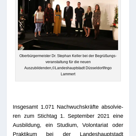
Ober­bür­ger­meis­ter Dr. Ste­phan Kel­ler bei der Begrü­ßungs­
ver­an­stal­tung für die neuen
Auszubildenden,©Landeshauptstadt Düsseldorf/Ingo
Lammert
Ins­ge­samt 1.071 Nach­wuchs­kräfte absol­vie­
ren zum Stich­tag 1. Sep­tem­ber 2021 eine
Aus­bil­dung, ein Stu­dium, Volon­ta­riat oder
Prak­ti­kum bei der Lan­des­haupt­stadt