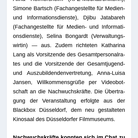
Simone Bartsch (Fach­an­ge­stellte für Medien-
und Infor­ma­ti­ons­dienste), Djibu Jata­bareh
(Fach­an­ge­stellte für Medien- und Infor­ma­ti­
ons­dienste), Selina Bon­gardt (Ver­wal­tungs­
wir­tin) — aus. Zudem rich­te­ten Katha­rina
Lang als Vor­sit­zende des Gesamt­per­so­nal­ra­
tes und die Vor­sit­zende der Gesamt­ju­gend-
und Aus­zu­bil­den­den­ver­tre­tung, Anna-Luisa
Jan­sen, Will­kom­mens­grüße per Video­bot­
schaft an die Nach­wuchs­kräfte. Die Über­tra­
gung der Ver­an­stal­tung erfolgte aus der
Black­box Düs­sel­dorf, dem neu gestal­te­ten
Kino­saal des Düs­sel­dor­fer Filmmuseums.
Nach­wuchs­kräfte konn­ten sich im Chat zu