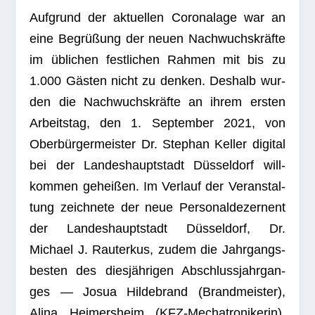
Auf­grund der aktu­el­len Coro­nalage war an
eine Begrü­ßung der neuen Nach­wuchs­kräfte
im übli­chen fest­li­chen Rah­men mit bis zu
1.000 Gäs­ten nicht zu den­ken. Des­halb wur­
den die Nach­wuchs­kräfte an ihrem ers­ten
Arbeits­tag, den 1. Sep­tem­ber 2021, von
Ober­bür­ger­meis­ter Dr. Ste­phan Kel­ler digi­tal
bei der Lan­des­haupt­stadt Düs­sel­dorf will­
kom­men gehei­ßen. Im Ver­lauf der Ver­an­stal­
tung zeich­nete der neue Per­so­nal­de­zer­nent
der Lan­des­haupt­stadt Düs­sel­dorf, Dr.
Michael J. Rau­ter­kus, zudem die Jahr­gangs­
bes­ten des dies­jäh­ri­gen Abschluss­jahr­gan­
ges — Josua Hil­de­brand (Brand­meis­ter),
Alina Hei­mers­heim (KFZ-Mecha­tro­ni­ke­rin),