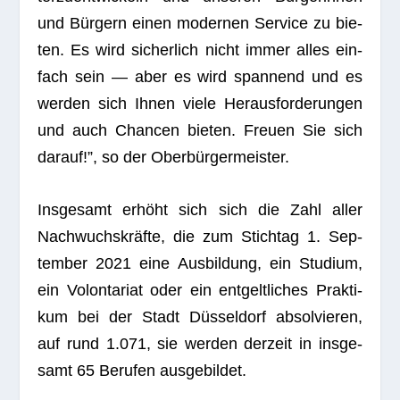
und Bür­gern einen moder­nen Ser­vice zu bie­
ten. Es wird sicher­lich nicht immer alles ein­
fach sein — aber es wird span­nend und es
wer­den sich Ihnen viele Her­aus­for­de­run­gen
und auch Chan­cen bie­ten. Freuen Sie sich
dar­auf!”, so der Oberbürgermeister.
Ins­ge­samt erhöht sich sich die Zahl aller
Nach­wuchs­kräfte, die zum Stich­tag 1. Sep­
tem­ber 2021 eine Aus­bil­dung, ein Stu­dium,
ein Volon­ta­riat oder ein ent­gelt­li­ches Prak­ti­
kum bei der Stadt Düs­sel­dorf absol­vie­ren,
auf rund 1.071, sie wer­den der­zeit in ins­ge­
samt 65 Beru­fen ausgebildet.