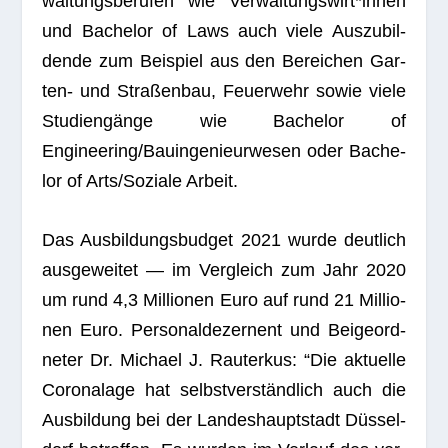
wal­tungs­be­ru­fen wie Verwaltungswirt*innen
und Bache­lor of Laws auch viele Aus­zu­bil­
dende zum Bei­spiel aus den Berei­chen Gar­
ten- und Stra­ßen­bau, Feu­er­wehr sowie viele
Stu­di­en­gänge wie Bache­lor of
Engineering/Bauingenieurwesen oder Bache­
lor of Arts/Soziale Arbeit.
Das Aus­bil­dungs­bud­get 2021 wurde deut­lich
aus­ge­wei­tet — im Ver­gleich zum Jahr 2020
um rund 4,3 Mil­lio­nen Euro auf rund 21 Mil­lio­
nen Euro. Per­so­nal­de­zer­nent und Bei­geord­
ne­ter Dr. Michael J. Rau­ter­kus: “Die aktu­elle
Coro­nalage hat selbst­ver­ständ­lich auch die
Aus­bil­dung bei der Lan­des­haupt­stadt Düs­sel­