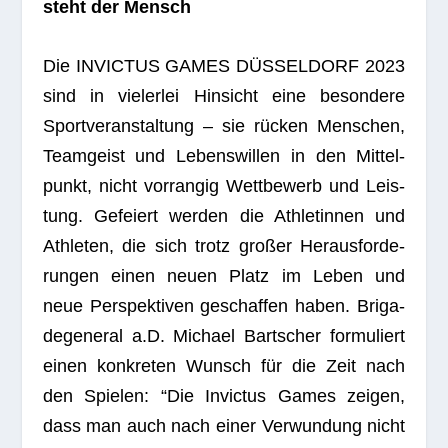
steht der Mensch
Die INVICTUS GAMES DÜSSELDORF 2023
sind in vie­ler­lei Hin­sicht eine beson­dere
Sport­ver­an­stal­tung – sie rücken Men­schen,
Team­geist und Lebens­wil­len in den Mit­tel­
punkt, nicht vor­ran­gig Wett­be­werb und Leis­
tung. Gefei­ert wer­den die Ath­le­tin­nen und
Ath­le­ten, die sich trotz gro­ßer Her­aus­for­de­
run­gen einen neuen Platz im Leben und
neue Per­spek­ti­ven geschaf­fen haben. Bri­ga­
de­ge­ne­ral a.D. Michael Bart­scher for­mu­liert
einen kon­kre­ten Wunsch für die Zeit nach
den Spie­len: “Die Invic­tus Games zei­gen,
dass man auch nach einer Ver­wun­dung nicht