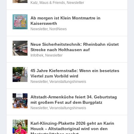
Katz, Maus & Friends
,
Newsletter
Ab morgen ist Klein Montmartre in
Kaiserswerth
Newsletter
,
NordNews
Neue Sicherheitstechnik: Rheinbahn rüstet
Strecke nach Holthausen auf
Infothek
,
Newsletter
45 Jahre Kiefernstraße: Wenn ein besetztes
Viertel zum Vorbild wird
Newsletter
,
Veranstaltungshinweis
Altstadt-Armenküche feiert 34. Geburtstag
mit großem Fest auf dem Burgplatz
Newsletter
,
Veranstaltungshinweis
Karl-Klinzing-Plakette 2026 geht an Karin
Houck – Altstadtoriginal wird von den
Mostertpöttches geehrt