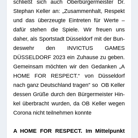
schließt sich auch Ober­bür­ger­meis­ter Dr.
Ste­phan Kel­ler an: „Zusam­men­halt, Respekt
und das über­zeugte Ein­tre­ten für Werte –
dafür ste­hen die Spiele. Wir freuen uns
daher, als Sport­stadt Düs­sel­dorf mit der Bun­
des­wehr den INVICTUS GAMES
DÜSSELDORF 2023 ein Zuhause zu geben.
Gemein­sam möch­ten wir den Gedan­ken „A
HOME FOR RESPECT.“ von Düs­sel­dorf
nach ganz Deutsch­land tra­gen” so OB Kel­ler
des­sen Grüße durch den Bür­ger­meis­ter Hin­
kel über­bracht wur­den, da OB Kel­ler wegen
Corona nicht teil­neh­men konnte
A HOME FOR RESPECT. Im Mit­tel­punkt