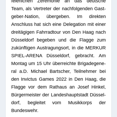
fei­er­li­chen Zere­mo­nie an das deut­sche
Team, als Ver­tre­ter der nach­fol­gen­den Gast­
ge­ber-Nation, über­ge­ben. Im direk­ten
Anschluss hat sich eine Dele­ga­tion mit einer
drei­tä­gi­gen Fahr­rad­tour von Den Haag nach
Düs­sel­dorf bege­ben und die Flagge zum
zukünf­ti­gen Aus­tra­gungs­ort, in die MERKUR
SPIEL-ARENA Düs­sel­dorf, gebracht. Am
Mon­tag um 15 Uhr über­reichte Bri­ga­de­ge­ne­
ral a.D. Michael Bart­scher, Teil­neh­mer bei
den Invic­tus Games 2022 in Den Haag, die
Flagge vor dem Rat­haus an Josef Hin­kel,
Bür­ger­meis­ter der Lan­des­haupt­stadt Düs­sel­
dorf, beglei­tet vom Musik­korps der
Bundeswehr.