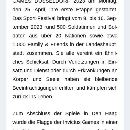
GAMES DÜSSELDORF 2023 am Mon­tag,
den 25. April, ihre erste Etappe gestar­tet.
Das Sport-Fes­ti­val bringt vom 9. bis 16. Sep­
tem­ber 2023 rund 500 Sol­da­tin­nen und Sol­
da­ten aus über 20 Natio­nen sowie etwa
1.000 Family & Fri­ends in der Lan­des­haupt­
stadt zusam­men. Sie alle ver­eint ein ähn­li­
ches Schick­sal: Durch Ver­let­zun­gen in Ein­
satz und Dienst oder durch Erkran­kun­gen an
Kör­per und Seele haben sie blei­bende
Beein­träch­ti­gun­gen erlit­ten und kämp­fen sich
zurück ins Leben.
Zum Abschluss der Spiele in Den Haag
wurde die Flagge der Invic­tus Games in einer