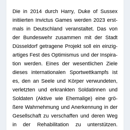
Die in 2014 durch Harry, Duke of Sus­sex
initi­ier­ten Invic­tus Games wer­den 2023 erst­
mals in Deutsch­land ver­an­stal­tet. Das von
der Bun­des­wehr zusam­men mit der Stadt
Düs­sel­dorf getra­gene Pro­jekt soll ein ein­zig­
ar­ti­ges Fest des Opti­mis­mus und der Inspi­ra­
tion wer­den. Eines der wesent­li­chen Ziele
die­ses inter­na­tio­na­len Sport­wett­kampfs ist
es, den an Seele und Kör­per ver­wun­de­ten,
ver­letz­ten und erkrank­ten Sol­da­tin­nen und
Sol­da­ten (Aktive wie Ehe­ma­lige) eine grö­
ßere Wahr­neh­mung und Aner­ken­nung in der
Gesell­schaft zu ver­schaf­fen und deren Weg
in der Reha­bi­li­ta­tion zu unter­stüt­zen.