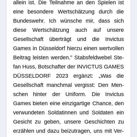
allein ist. Die Teil­nahme an den Spie­len ist
eine beson­dere Wert­schät­zung durch die
Bun­des­wehr. Ich wün­sche mir, dass sich
diese Wert­schät­zung auch auf unsere
Gesell­schaft über­trägt und die Invic­tus
Games in Düs­sel­dorf hierzu einen wert­vol­len
Bei­trag leis­ten wer­den.” Stabs­feld­we­bel Ste­
fan Huss, Bot­schaf­ter der INVICTUS GAMES
DÜSSELDORF 2023 ergänzt: „Was die
Gesell­schaft manch­mal ver­gisst: Den Men­
schen hin­ter der Uni­form. Die Invic­tus
Games bie­ten eine ein­zig­ar­tige Chance, den
ver­wun­de­ten Sol­da­tin­nen und Sol­da­ten ein
Gesicht zu geben, unsere Geschich­ten zu
erzäh­len und dazu bei­zu­tra­gen, uns mit Ver­