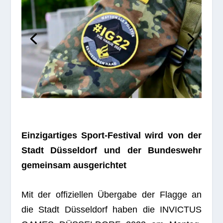
Ein­zig­ar­ti­ges Sport-Fes­ti­val wird von der
Stadt Düs­sel­dorf und der Bun­des­wehr
gemein­sam ausgerichtet
Mit der offi­zi­el­len Über­gabe der Flagge an
die Stadt Düs­sel­dorf haben die INVICTUS