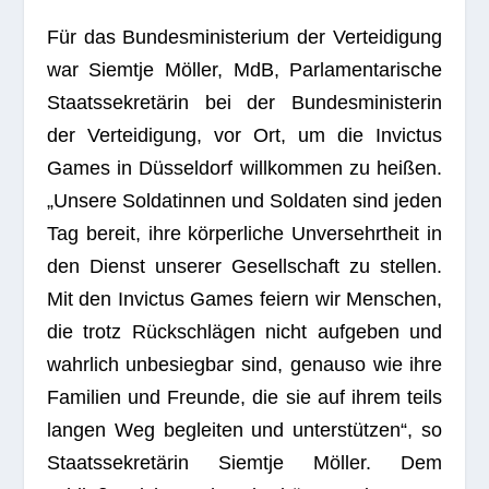
Für das Bun­des­mi­nis­te­rium der Ver­tei­di­gung
war Siemtje Möl­ler, MdB, Par­la­men­ta­ri­sche
Staats­se­kre­tä­rin bei der Bun­des­mi­nis­te­rin
der Ver­tei­di­gung, vor Ort, um die Invic­tus
Games in Düs­sel­dorf will­kom­men zu hei­ßen.
„Unsere Sol­da­tin­nen und Sol­da­ten sind jeden
Tag bereit, ihre kör­per­li­che Unver­sehrt­heit in
den Dienst unse­rer Gesell­schaft zu stel­len.
Mit den Invic­tus Games fei­ern wir Men­schen,
die trotz Rück­schlä­gen nicht auf­ge­ben und
wahr­lich unbe­sieg­bar sind, genauso wie ihre
Fami­lien und Freunde, die sie auf ihrem teils
lan­gen Weg beglei­ten und unter­stüt­zen“, so
Staats­se­kre­tä­rin Siemtje Möl­ler. Dem