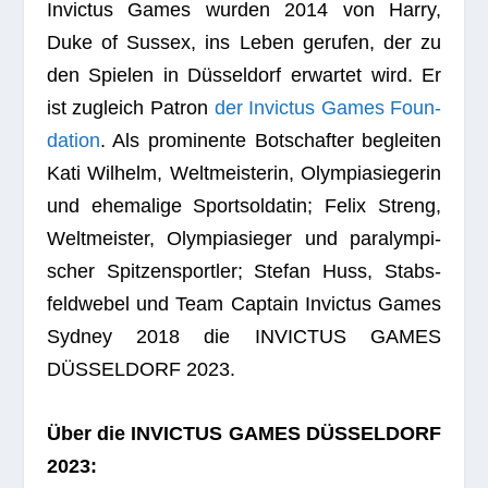
Invic­tus Games wur­den 2014 von Harry,
Duke of Sus­sex, ins Leben geru­fen, der zu
den Spie­len in Düs­sel­dorf erwar­tet wird. Er
ist zugleich Patron
der Invic­tus Games Foun­
da­tion
. Als pro­mi­nente Bot­schaf­ter beglei­ten
Kati Wil­helm, Welt­meis­te­rin, Olym­pia­sie­ge­rin
und ehe­ma­lige Sport­sol­da­tin; Felix Streng,
Welt­meis­ter, Olym­pia­sie­ger und para­lym­pi­
scher Spit­zen­sport­ler; Ste­fan Huss, Stabs­
feld­we­bel und Team Cap­tain Invic­tus Games
Syd­ney 2018 die INVICTUS GAMES
DÜSSELDORF 2023.
Über die INVICTUS GAMES DÜSSELDORF
2023: