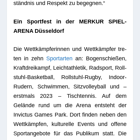
ständ­nis und Respekt zu begegnen.“
Ein Sport­fest in der MERKUR SPIEL-
ARENA Düsseldorf
Die Wett­kämp­fe­rin­nen und Wett­kämp­fer tre­
ten in zehn
Sport­ar­ten
an: Bogen­schie­ßen,
Kraft­drei­kampf, Leicht­ath­le­tik, Rad­sport, Roll­
stuhl-Bas­ket­ball, Roll­stuhl-Rugby, Indoor-
Rudern, Schwim­men, Sitz­vol­ley­ball und –
erst­mals 2023 – Tisch­ten­nis. Auf dem
Gelände rund um die Arena ent­steht der
Invic­tus Games Park. Dort fin­den neben den
Wett­kämp­fen, kul­tu­relle Events und offene
Sport­an­ge­bote für das Publi­kum statt. Die