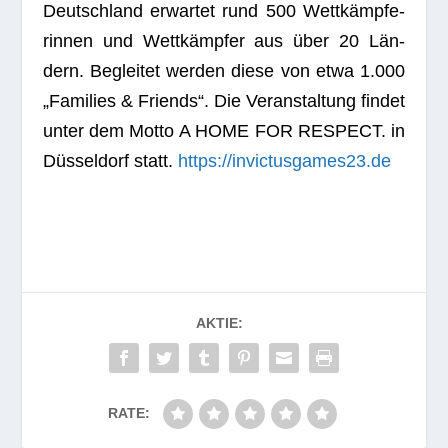
Deutsch­land erwar­tet rund 500 Wett­kämp­fe­
rin­nen und Wett­kämp­fer aus über 20 Län­
dern. Beglei­tet wer­den diese von etwa 1.000
„Fami­lies & Fri­ends“. Die Ver­an­stal­tung fin­det
unter dem Motto A HOME FOR RESPECT. in
Düs­sel­dorf statt.
https://invictusgames23.de
AKTIE:
RATE: