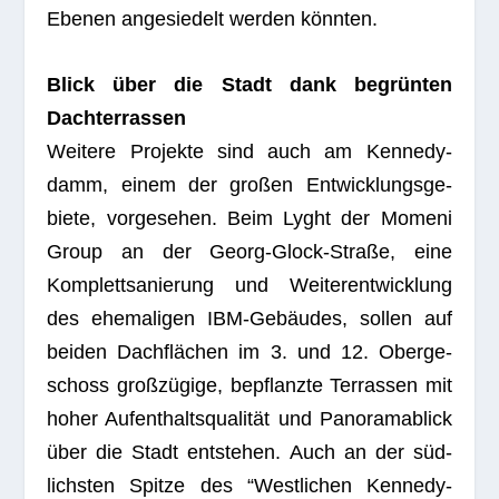
Ebe­nen ange­sie­delt wer­den könnten.
Blick über die Stadt dank begrün­ten
Dachterrassen
Wei­tere Pro­jekte sind auch am Ken­ne­dy­
damm, einem der gro­ßen Ent­wick­lungs­ge­
biete, vor­ge­se­hen. Beim Lyght der Momeni
Group an der Georg-Glock-Straße, eine
Kom­plett­sa­nie­rung und Wei­ter­ent­wick­lung
des ehe­ma­li­gen IBM-Gebäu­des, sol­len auf
bei­den Dach­flä­chen im 3. und 12. Ober­ge­
schoss groß­zü­gige, bepflanzte Ter­ras­sen mit
hoher Auf­ent­halts­qua­li­tät und Pan­ora­ma­blick
über die Stadt ent­ste­hen. Auch an der süd­
lichs­ten Spitze des “West­li­chen Ken­ne­dy­