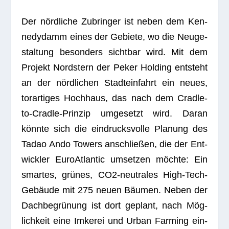
Der nörd­li­che Zubrin­ger ist neben dem Ken­
ne­dy­damm eines der Gebiete, wo die Neu­ge­
stal­tung beson­ders sicht­bar wird. Mit dem
Pro­jekt Nord­stern der Peker Hol­ding ent­steht
an der nörd­li­chen Stadt­ein­fahrt ein neues,
tor­ar­ti­ges Hoch­haus, das nach dem Cradle-
to-Cradle-Prin­zip umge­setzt wird. Daran
könnte sich die ein­drucks­volle Pla­nung des
Tadao Ando Towers anschlie­ßen, die der Ent­
wick­ler EuroAt­lan­tic umset­zen möchte: Ein
smar­tes, grü­nes, CO2-neu­tra­les High-Tech-
Gebäude mit 275 neuen Bäu­men. Neben der
Dach­be­grü­nung ist dort geplant, nach Mög­
lich­keit eine Imke­rei und Urban Far­ming ein­