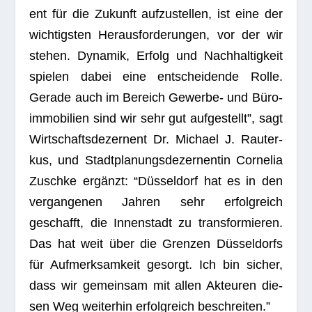
ent für die Zukunft auf­zu­stel­len, ist eine der
wich­tigs­ten Her­aus­for­de­run­gen, vor der wir
ste­hen. Dyna­mik, Erfolg und Nach­hal­tig­keit
spie­len dabei eine ent­schei­dende Rolle.
Gerade auch im Bereich Gewerbe- und Büro­
im­mo­bi­lien sind wir sehr gut auf­ge­stellt”, sagt
Wirt­schafts­de­zer­nent Dr. Michael J. Rau­ter­
kus, und Stadt­pla­nungs­de­zer­nen­tin Cor­ne­lia
Zuschke ergänzt: “Düs­sel­dorf hat es in den
ver­gan­ge­nen Jah­ren sehr erfolg­reich
geschafft, die Innen­stadt zu trans­for­mie­ren.
Das hat weit über die Gren­zen Düs­sel­dorfs
für Auf­merk­sam­keit gesorgt. Ich bin sicher,
dass wir gemein­sam mit allen Akteu­ren die­
sen Weg wei­ter­hin erfolg­reich beschreiten.”