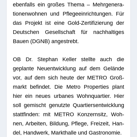
eben­falls ein gro­ßes Thema – Mehr­ge­ne­ra­
tio­nen­woh­nen und Pfle­ge­ein­rich­tun­gen. Für
das Pro­jekt ist eine Gold-Zer­ti­fi­zie­rung der
Deut­schen Gesell­schaft für nach­hal­ti­ges
Bauen (DGNB) angestrebt.
OB Dr. Ste­phan Kel­ler stellte auch die
geplante Neu­ent­wick­lung auf dem Gelände
vor, auf dem sich heute der METRO Groß­
markt befin­det. Die Metro Pro­per­ties plant
hier ein neues urba­nes Wohn­quar­tier. Hier
soll gemischt genutzte Quar­tiers­ent­wick­lung
statt­fin­den: mit METRO Kon­zern­sitz, Woh­
nen, Arbei­ten, Bil­dung, Pflege, Frei­zeit, Han­
del, Hand­werk, Markt­halle und Gastronomie.