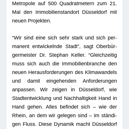
Metro­pole auf 500 Qua­drat­me­tern zum 21.
Mal den Immo­bi­li­en­stand­ort Düs­sel­dorf mit
neuen Projekten.
“Wir sind eine sich sehr stark und sich per­
ma­nent ent­wi­ckelnde Stadt”, sagt Ober­bür­
ger­meis­ter Dr. Ste­phan Kel­ler. “Gleich­zei­tig
muss sich auch die Immo­bi­li­en­bran­che den
neuen Her­aus­for­de­run­gen des Kli­ma­wan­dels
und damit ein­ge­hen­den Anfor­de­run­gen
anpas­sen. Wir zei­gen in Düs­sel­dorf, wie
Stadt­ent­wick­lung und Nach­hal­tig­keit Hand in
Hand gehen. Alles befin­det sich – wie der
Rhein, an dem wir gele­gen sind – im stän­di­
gen Fluss. Diese Dyna­mik macht Düs­sel­dorf