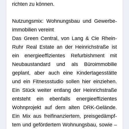
rich­ten zu können.
Nut­zungs­mix: Woh­nungs­bau und Gewer­be­
im­mo­bi­lien vereint
Das Green Cen­tral, von Lang & Cie Rhein-
Ruhr Real Estate an der Hein­rich­straße ist
ein ener­gie­ef­fi­zi­en­tes Refur­bish­ment mit
Neu­bau­stan­dard und als Büro­im­mo­bi­lie
geplant, aber auch eine Kin­der­ta­ges­stätte
und ein Fit­ness­stu­dio sol­len hier ein­zie­hen.
Ein Stück wei­ter ent­lang der Hein­rich­straße
ent­steht ein eben­falls ener­gie­ef­fi­zi­en­tes
Wohn­pro­jekt auf dem alten DRK-Gelände.
Ein Mix aus frei­fi­nan­zier­tem, preis­ge­dämpf­
tem und geför­der­tem Woh­nungs­bau, sowie –