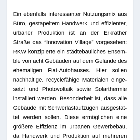
Ein eben­falls inter­es­san­ter Nut­zungs­mix aus
Büro, gesta­pel­tem Hand­werk und effi­zi­en­ter,
urba­ner Pro­duk­tion ist an der Erkra­ther
Straße das “Inno­va­tion Vil­lage” vor­ge­se­hen:
RKW kon­zi­pierte ein städ­te­bau­li­ches Ensem­
ble von acht Gebäu­den auf dem Gelände des
ehe­ma­li­gen Fiat-Auto­hau­ses. Hier sol­len
nach­hal­tige, recy­cle­fä­hige Mate­ria­len ein­ge­
setzt und Pho­to­vol­taik sowie Solar­ther­mie
instal­liert wer­den. Beson­der­heit ist, dass alle
Gebäude mit Schwer­last­auf­zü­gen aus­ge­stat­
tet wer­den sol­len. Diese ermög­li­chen eine
grö­ßere Effi­zi­enz im urba­nen Gewer­be­bau,
da Hand­werk und Pro­duk­tion auf meh­re­ren