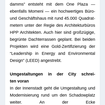
damms” ent­steht mit dem One Plaza —
eben­falls Momeni — ein hoch­wer­ti­ges Büro-
und Geschäfts­haus mit rund 45.000 Qua­drat­
me­tern unter der Regie des Archi­tek­tur­bü­ros
HPP Archi­tek­ten. Auch hier sind groß­zü­gige,
begrünte Dach­ter­ras­sen geplant. Bei bei­den
Pro­jek­ten wird eine Gold-Zer­ti­fi­zie­rung der
“Lea­der­ship in Energy and Envi­ron­men­tal
Design” (LEED) angestrebt.
Umge­stal­tun­gen in der City schrei­
ten voran
In der Innen­stadt geht die Umge­stal­tung und
Moder­ni­sie­rung rund um den Scha­dow­platz
wei­ter. An der Ecke