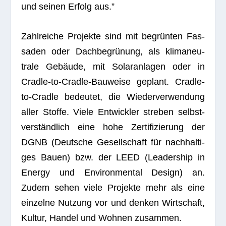
und sei­nen Erfolg aus.”
Zahl­rei­che Pro­jekte sind mit begrün­ten Fas­
sa­den oder Dach­be­grü­nung, als kli­ma­neu­
trale Gebäude, mit Solar­an­la­gen oder in
Cradle-to-Cradle-Bau­weise geplant. Cradle-
to-Cradle bedeu­tet, die Wie­der­ver­wen­dung
aller Stoffe. Viele Ent­wick­ler stre­ben selbst­
ver­ständ­lich eine hohe Zer­ti­fi­zie­rung der
DGNB (Deut­sche Gesell­schaft für nach­hal­ti­
ges Bauen) bzw. der LEED (Lea­der­ship in
Energy und Envi­ron­men­tal Design) an.
Zudem sehen viele Pro­jekte mehr als eine
ein­zelne Nut­zung vor und den­ken Wirt­schaft,
Kul­tur, Han­del und Woh­nen zusammen.