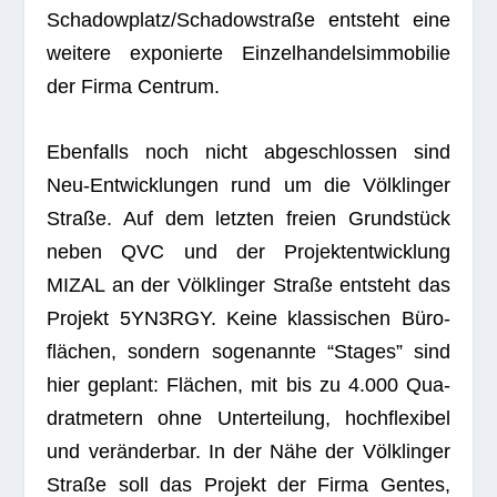
Schadowplatz/Schadowstraße ent­steht eine
wei­tere expo­nierte Ein­zel­han­dels­im­mo­bi­lie
der Firma Centrum.
Eben­falls noch nicht abge­schlos­sen sind
Neu-Ent­wick­lun­gen rund um die Völk­lin­ger
Straße. Auf dem letz­ten freien Grund­stück
neben QVC und der Pro­jekt­ent­wick­lung
MIZAL an der Völk­lin­ger Straße ent­steht das
Pro­jekt 5YN3RGY. Keine klas­si­schen Büro­
flä­chen, son­dern soge­nannte “Stages” sind
hier geplant: Flä­chen, mit bis zu 4.000 Qua­
drat­me­tern ohne Unter­tei­lung, hoch­fle­xi­bel
und ver­än­der­bar. In der Nähe der Völk­lin­ger
Straße soll das Pro­jekt der Firma Gen­tes,