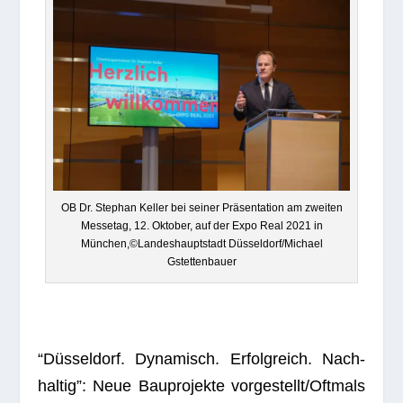
OB Dr. Ste­phan Kel­ler bei sei­ner Prä­sen­ta­tion am zwei­ten
Mes­se­tag, 12. Okto­ber, auf der Expo Real 2021 in
München,©Landeshauptstadt Düsseldorf/Michael
Gstettenbauer
“Düs­sel­dorf. Dyna­misch. Erfolg­reich. Nach­
hal­tig”: Neue Bau­pro­jekte vorgestellt/Oftmals