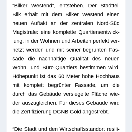
“Bil­ker West­end”, ent­ste­hen. Der Stadt­teil
Bilk erhält mit dem Bil­ker West­end einen
neuen Auf­takt an der zen­tra­len Nord-Süd
Magis­trale: eine kom­plette Quar­tiers­ent­wick­
lung, in der Woh­nen und Arbei­ten per­fekt ver­
netzt wer­den und mit sei­ner begrün­ten Fas­
sade die nach­hal­tige Qua­li­tät des neuen
Wohn- und Büro-Quar­tiers bestim­men wird.
Höhe­punkt ist das 60 Meter hohe Hoch­haus
mit kom­plett begrün­ter Fas­sade, um die
durch das Gebäude ver­sie­gelte Flä­che wie­
der aus­zu­glei­chen. Für die­ses Gebäude wird
die Zer­ti­fi­zie­rung DGNB Gold angestrebt.
“Die Stadt und den Wirt­schafts­stand­ort resi­li­