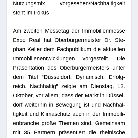
Nut­zungs­mix vorgesehen/Nachhaltigkeit
steht im Fokus
Am zwei­ten Mes­se­tag der Immo­bi­li­en­messe
Expo Real hat Ober­bür­ger­meis­ter Dr. Ste­
phan Kel­ler dem Fach­pu­bli­kum die aktu­el­len
Immo­bi­li­en­ent­wick­lun­gen vor­ge­stellt. Die
Prä­sen­ta­tion des Ober­bür­ger­meis­ters unter
dem Titel “Düs­sel­dorf. Dyna­misch. Erfolg­
reich. Nach­hal­tig” zeigte am Diens­tag, 12.
Okto­ber, vor allem, dass der Markt in Düs­sel­
dorf wei­ter­hin in Bewe­gung ist und Nach­hal­
tig­keit und Kli­ma­schutz auch in der Immo­bi­li­
en­bran­che große The­men sind. Gemein­sam
mit 35 Part­nern prä­sen­tiert die rhei­ni­sche