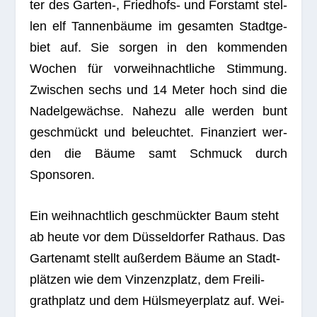
ter des Garten‑, Fried­hofs- und Forst­amt stel­
len elf Tan­nen­bäume im gesam­ten Stadt­ge­
biet auf. Sie sor­gen in den kom­men­den
Wochen für vor­weih­nacht­li­che Stim­mung.
Zwi­schen sechs und 14 Meter hoch sind die
Nadel­ge­wächse. Nahezu alle wer­den bunt
geschmückt und beleuch­tet. Finan­ziert wer­
den die Bäume samt Schmuck durch
Sponsoren.
Ein weih­nacht­lich geschmück­ter Baum steht
ab heute vor dem Düs­sel­dor­fer Rat­haus. Das
Gar­ten­amt stellt außer­dem Bäume an Stadt­
plät­zen wie dem Vin­zen­z­platz, dem Frei­li­
grath­platz und dem Hüls­mey­er­platz auf. Wei­