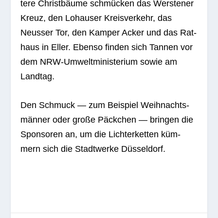
tere Christ­bäume schmü­cken das Wers­te­ner
Kreuz, den Lohau­ser Kreis­ver­kehr, das
Neus­ser Tor, den Kam­per Acker und das Rat­
haus in Eller. Ebenso fin­den sich Tan­nen vor
dem NRW-Umwelt­mi­nis­te­rium sowie am
Landtag.
Den Schmuck — zum Bei­spiel Weih­nachts­
män­ner oder große Päck­chen — brin­gen die
Spon­so­ren an, um die Lich­ter­ket­ten küm­
mern sich die Stadt­werke Düsseldorf.