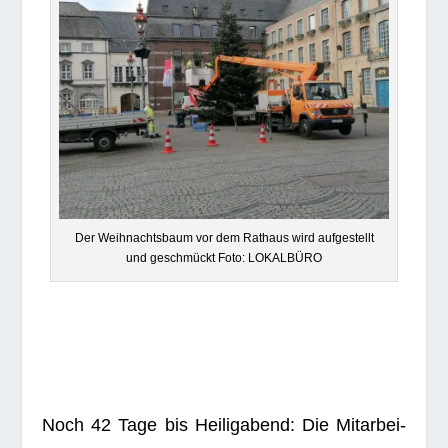
Der Weih­nachts­baum vor dem Rat­haus wird auf­ge­stellt
und geschmückt Foto: LOKALBÜRO
Noch 42 Tage bis Hei­lig­abend: Die Mit­ar­bei­