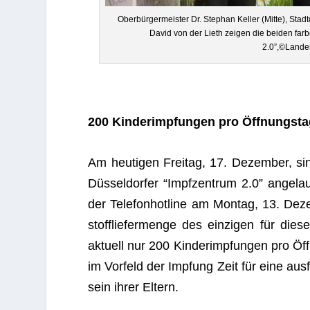
Ober­bür­ger­meis­ter Dr. Ste­phan Kel­ler (Mitte), Stadt
David von der Lieth zei­gen die bei­den far­ben
2.0”,©Lande
200 Kin­der­imp­fun­gen pro Öffnungsta
Am heu­ti­gen Frei­tag, 17. Dezem­ber, si
Düs­sel­dor­fer “Impf­zen­trum 2.0” ange­la
der Tele­fon­hot­line am Mon­tag, 13. Deze
stoff­lie­fer­menge des ein­zi­gen für di
aktu­ell nur 200 Kin­der­imp­fun­gen pro Ö
im Vor­feld der Imp­fung Zeit für eine aus­f
sein ihrer Eltern.