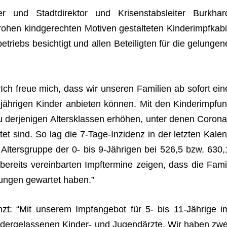
er und Stadt­di­rek­tor und Kri­sen­stabs­lei­ter Burk­har
hen kind­ge­rech­ten Moti­ven gestal­te­ten Kin­der­impf­ka­bi
­triebs besich­tigt und allen Betei­lig­ten für die gelun­gen
: “Ich freue mich, dass wir unse­ren Fami­lien ab sofort ein
äh­ri­gen Kin­der anbie­ten kön­nen. Mit den Kin­der­imp­fun
der­je­ni­gen Alters­klas­sen erhö­hen, unter denen Coro­na
rei­tet sind. So lag die 7‑Tage-Inzi­denz in der letz­ten Kalen
r Alters­gruppe der 0- bis 9‑Jährigen bei 526,5 bzw. 630,
ereits ver­ein­bar­ten Impf­ter­mine zei­gen, dass die Fami
fun­gen gewar­tet haben.”
nzt: “Mit unse­rem Impf­an­ge­bot für 5- bis 11-Jäh­rige i
e­der­ge­las­se­nen Kin­der- und Jugend­ärzte. Wir haben zwe