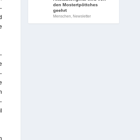
den Mostertpöttches
­
geehrt
Menschen
,
Newsletter
d
e
­
e
­
e
n
­
l
h