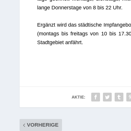
lange Don­ners­tage von 8 bis 22 Uhr.
Ergänzt wird das städ­ti­sche Impf­an­ge­
(mon­tags bis frei­tags von 10 bis 17.
Stadt­ge­biet anfährt.
AKTIE:
VORHERIGE