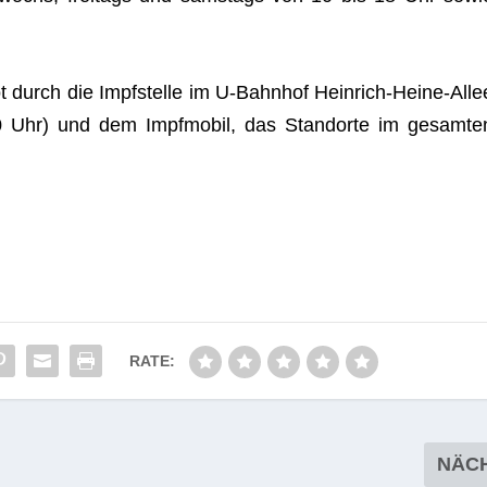
bot durch die Impf­stelle im U‑Bahnhof Hein­rich-Heine-Alle
30 Uhr) und dem Impf­mo­bil, das Stand­orte im gesam­te
RATE:
NÄC