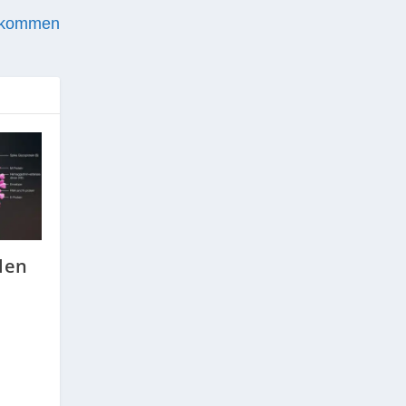
r kommen
len