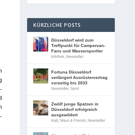
KÜRZLICHE POSTS
Düsseldorf wird zum
Treffpunkt für Campervan-
Fans und Wassersportler
Infothek
,
Newsletter
m
Fortuna Düsseldorf
verlängert Ausrüstervertrag
g
vorzeitig bis 2033
­
Newsletter
,
Sport
d
Zwölf junge Spatzen in
h
Düsseldorf erfolgreich
ausgewildert
­
Katz, Maus & Friends
,
Newsletter