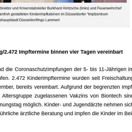
­di­rek­tor und Kri­sen­stabs­lei­ter Burk­hard Hintzsche (links) und Feu­er­wehr­chef
­froh gestal­te­ten Kin­der­impf­ka­bi­nen im Düs­sel­dor­fer “Impf­zen­trum
shauptstadt Düsseldorf/Ingo Lammert
g/2.472 Impf­ter­mine bin­nen vier Tagen vereinbart
nd die Coro­naschutz­imp­fun­gen der 5- bis 11-Jäh­ri­gen i
u­fen. 2.472 Kin­der­impf­ter­mine wur­den seit Frei­schal­tun
m­ber, bereits ver­ein­bart. Auf­grund der begrenz­ten Impf
ese Alters­gruppe zuge­las­se­nen Vak­zins von Biontech sin
ff­nungs­tag mög­lich. Kin­der- und Jugend­ärzte neh­men sic
ühr­li­che ärzt­li­che Bera­tung und imp­fen die Kin­der im Bei