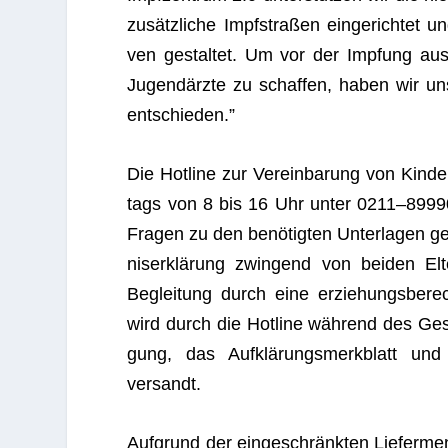
zusätz­li­che Impf­stra­ßen ein­ge­rich­tet u
ven gestal­tet. Um vor der Imp­fung aus
Jugend­ärzte zu schaf­fen, haben wir uns
entschieden.”
Die Hot­line zur Ver­ein­ba­rung von Kin­de
tags von 8 bis 16 Uhr unter 0211–899906
Fra­gen zu den benö­tig­ten Unter­la­gen ge
nis­er­klä­rung zwin­gend von bei­den El
Beglei­tung durch eine erzie­hungs­be­rech
wird durch die Hot­line wäh­rend des Gesp
gung, das Auf­klä­rungs­merk­blatt und d
versandt.
Auf­grund der ein­ge­schränk­ten Lie­fer­m