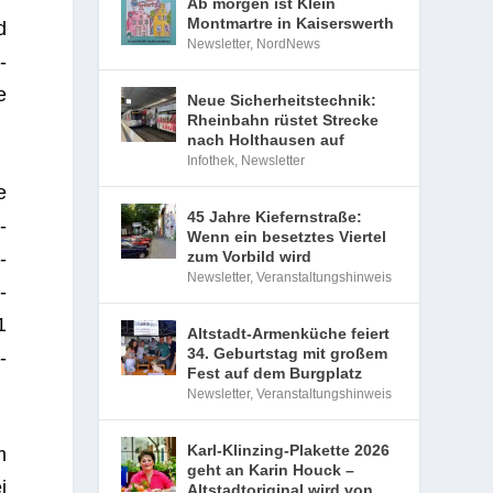
Ab morgen ist Klein
Montmartre in Kaiserswerth
d
Newsletter
,
NordNews
­
e
Neue Sicherheitstechnik:
Rheinbahn rüstet Strecke
nach Holthausen auf
Infothek
,
Newsletter
e
45 Jahre Kiefernstraße:
­
Wenn ein besetztes Viertel
­
zum Vorbild wird
Newsletter
,
Veranstaltungshinweis
­
1
Altstadt-Armenküche feiert
34. Geburtstag mit großem
­
Fest auf dem Burgplatz
Newsletter
,
Veranstaltungshinweis
Karl-Klinzing-Plakette 2026
m
geht an Karin Houck –
i
Altstadtoriginal wird von