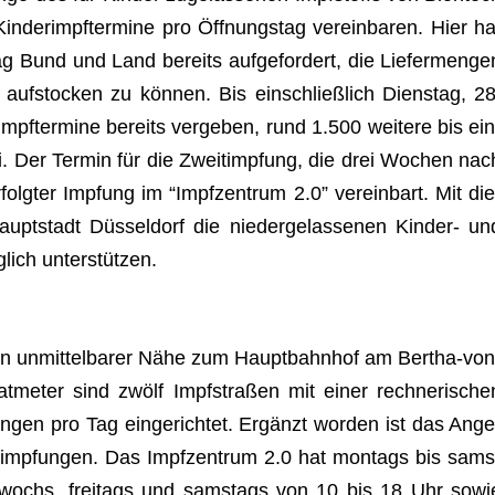
­der­impf­ter­mine pro Öff­nungs­tag ver­ein­ba­ren. Hier ha
ag Bund und Land bereits auf­ge­for­dert, die Lie­fer­men­ge
 auf­sto­cken zu kön­nen. Bis ein­schließ­lich Diens­tag, 28
­impf­ter­mine bereits ver­ge­ben, rund 1.500 wei­tere bis ein
i. Der Ter­min für die Zweit­imp­fung, die drei Wochen nac
olg­ter Imp­fung im “Impf­zen­trum 2.0” ver­ein­bart. Mit die
pt­stadt Düs­sel­dorf die nie­der­ge­las­se­nen Kin­der- un
­lich unterstützen.
t in unmit­tel­ba­rer Nähe zum Haupt­bahn­hof am Ber­tha-von
­me­ter sind zwölf Impf­stra­ßen mit einer rech­ne­ri­sche
n­gen pro Tag ein­ge­rich­tet. Ergänzt wor­den ist das Ange
r­imp­fun­gen. Das Impf­zen­trum 2.0 hat mon­tags bis sams
tt­wochs, frei­tags und sams­tags von 10 bis 18 Uhr sowi