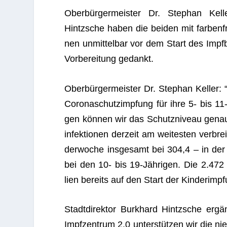
Ober­bür­ger­meis­ter Dr. Ste­phan Kel­l
Hintzsche haben die bei­den mit far­ben­fro­
nen unmit­tel­bar vor dem Start des Impf­be
Vor­be­rei­tung gedankt.
Ober­bür­ger­meis­ter Dr. Ste­phan Kel­ler
Coro­naschutz­imp­fung für ihre 5- bis 11-j
gen kön­nen wir das Schutz­ni­veau genau 
in­fek­tio­nen der­zeit am wei­tes­ten ver­b
der­wo­che ins­ge­samt bei 304,4 – in de
bei den 10- bis 19-Jäh­ri­gen. Die 2.472 b
lien bereits auf den Start der Kin­der­imp­
Stadt­di­rek­tor Burk­hard Hintzsche ergä
Impf­zen­trum 2.0 unter­stüt­zen wir die ni