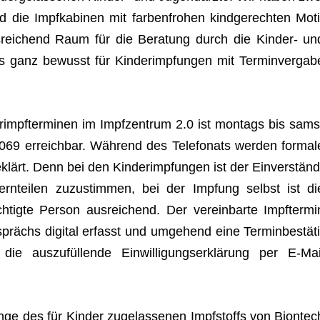
nd die Impf­ka­bi­nen mit far­ben­fro­hen kind­ge­rech­ten Moti
­rei­chend Raum für die Bera­tung durch die Kin­der- un
 ganz bewusst für Kin­der­imp­fun­gen mit Ter­min­ver­gab
r­impf­ter­mi­nen im Impf­zen­trum 2.0 ist mon­tags bis sams
9 erreich­bar. Wäh­rend des Tele­fo­nats wer­den for­mal
klärt. Denn bei den Kin­der­imp­fun­gen ist der Ein­ver­ständ
tern­tei­len zuzu­stim­men, bei der Imp­fung selbst ist di
­tigte Per­son aus­rei­chend. Der ver­ein­barte Impf­ter­mi
rächs digi­tal erfasst und umge­hend eine Ter­min­be­stä­ti
ie aus­zu­fül­lende Ein­wil­li­gungs­er­klä­rung per E‑Mai
enge des für Kin­der zuge­las­se­nen Impf­stoffs von Biontec