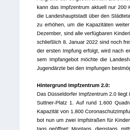
kann das Impf­zen­trum aktu­ell nur 200 Kin
die Lan­des­haupt­stadt über den Städ­te­t
zu erhö­hen, um die Kapa­zi­tä­ten wei­ter
Dezem­ber, sind alle ver­füg­ba­ren Kin­der
schließ­lich 8. Januar 2022 sind noch fre
der ers­ten Imp­fung erfolgt, wird nach erf
sem Impf­an­ge­bot möchte die Lan­des­hau
Jugend­ärzte bei den Imp­fun­gen best­mög
Hin­ter­grund Impf­zen­trum 2.0:
Das Düs­sel­dor­fer Impf­zen­trum 2.0 lieg
Sutt­ner-Platz 1. Auf rund 1.600 Qua­drat
Kapa­zi­tät von 1.800 Coro­naschutz­imp­fu
bot nun um zwei Impf­stra­ßen für Kin­de
tags geöff­net: Mon­tags, diens­tags, mi