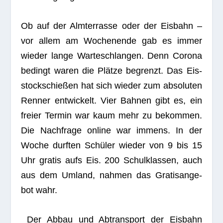
Ob auf der Alm­ter­rasse oder der Eis­bahn –
vor allem am Wochen­ende gab es immer
wie­der lange War­te­schlan­gen. Denn Corona
bedingt waren die Plätze begrenzt. Das Eis­
stock­schie­ßen hat sich wie­der zum abso­lu­ten
Ren­ner ent­wi­ckelt. Vier Bah­nen gibt es, ein
freier Ter­min war kaum mehr zu bekom­men.
Die Nach­frage online war immens. In der
Woche durf­ten Schü­ler wie­der von 9 bis 15
Uhr gra­tis aufs Eis. 200 Schul­klas­sen, auch
aus dem Umland, nah­men das Gra­tis­an­ge­
bot wahr.
Der Abbau und Abtrans­port der Eis­bahn