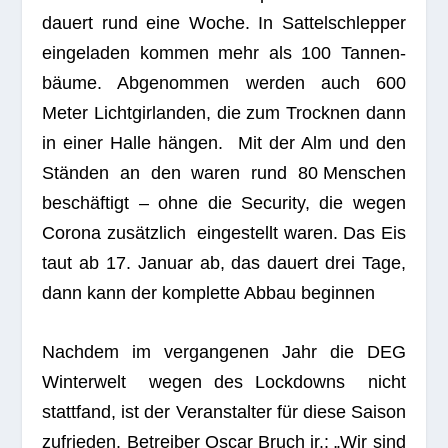
dau­ert rund eine Woche. In Sat­tel­schlep­per
ein­ge­la­den kom­men mehr als 100 Tan­nen­
bäume. Abge­nom­men wer­den auch 600
Meter Licht­gir­lan­den, die zum Trock­nen dann
in einer Halle hän­gen. Mit der Alm und den
Stän­den an den waren rund 80 Men­schen
beschäf­tigt – ohne die Secu­rity, die wegen
Corona zusätz­lich ein­ge­stellt waren. Das Eis
taut ab 17. Januar ab, das dau­ert drei Tage,
dann kann der kom­plette Abbau beginnen
Nach­dem im ver­gan­ge­nen Jahr die DEG
Win­ter­welt wegen des Lock­downs nicht
statt­fand, ist der Ver­an­stal­ter für diese Sai­son
zufrie­den. Betrei­ber Oscar Bruch jr.: „Wir sind