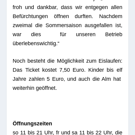
froh und dank­bar, dass wir ent­ge­gen allen
Befürch­tun­gen öff­nen durf­ten. Nach­dem
zwei­mal die Som­mer­sai­son aus­ge­fal­len ist,
war dies für unse­ren Betrieb
überlebenswichtig.“
Noch besteht die Mög­lich­keit zum Eis­lau­fen:
Das Ticket kos­tet 7,50 Euro. Kin­der bis elf
Jahre zah­len 5 Euro, und auch die Alm hat
wei­ter­hin geöffnet.
Öff­nungs­zei­ten
so 11 bis 21 Uhr, fr und sa 11 bis 22 Uhr, die