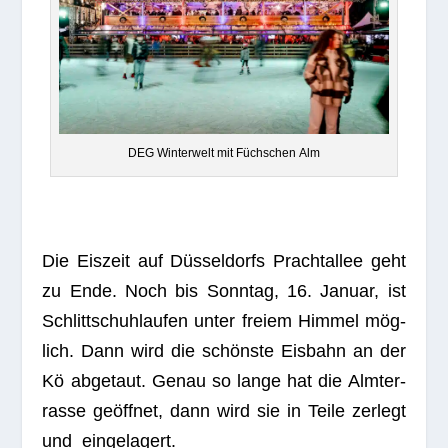
DEG Win­ter­welt mit Füchs­chen Alm
Die Eis­zeit auf Düs­sel­dorfs Pracht­al­lee geht
zu Ende. Noch bis Sonn­tag, 16. Januar, ist
Schlitt­schuh­lau­fen unter freiem Him­mel mög­
lich. Dann wird die schönste Eis­bahn an der
Kö abge­taut. Genau so lange hat die Alm­ter­
rasse geöff­net, dann wird sie in Teile zer­legt
und eingelagert.