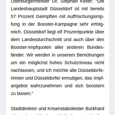
Ober­bür­ger­meis­ter Dr. Ste­phan Kel­ler: “Die
Lan­des­haupt­stadt Düs­sel­dorf ist mit bereits
57 Pro­zent Geimpf­ten mit Auf­fri­schungs­imp­
fung in der Boos­ter-Kam­pa­gne sehr erfolg­
reich. Düs­sel­dorf liegt elf Pro­zent­punkte über
dem Lan­des­durch­schnitt und auch über den
Boos­ter-Impf­quo­ten aller ande­ren Bun­des­
län­der. Wir wer­den in unse­rem Bemü­hun­gen
um ein mög­lichst hohes Schutz­ni­veau nicht
nach­las­sen, und ich möchte alle Düs­sel­dor­fe­
rin­nen und Düs­sel­dor­fer ermu­ti­gen, das Impf­
an­ge­bot wahr­zu­neh­men und sich boos­tern
zu lassen.”
Stadt­di­rek­tor und Kri­sen­stabs­leis­ter Burk­hard