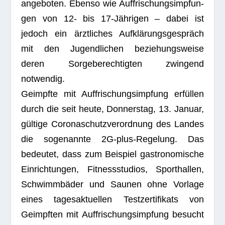
ange­bo­ten. Ebenso wie Auf­fri­schungs­imp­fun­
gen von 12- bis 17-Jäh­ri­gen – dabei ist
jedoch ein ärzt­li­ches Auf­klä­rungs­ge­spräch
mit den Jugend­li­chen bezie­hungs­weise
deren Sor­ge­be­rech­tig­ten zwin­gend
notwendig.
Geimpfte mit Auf­fri­schungs­imp­fung erfül­len
durch die seit heute, Don­ners­tag, 13. Januar,
gül­tige Coro­naschutz­ver­ord­nung des Lan­des
die soge­nannte 2G-plus-Rege­lung. Das
bedeu­tet, dass zum Bei­spiel gas­tro­no­mi­sche
Ein­rich­tun­gen, Fit­ness­stu­dios, Sport­hal­len,
Schwimm­bä­der und Sau­nen ohne Vor­lage
eines tages­ak­tu­el­len Test­zer­ti­fi­kats von
Geimpf­ten mit Auf­fri­schungs­imp­fung besucht