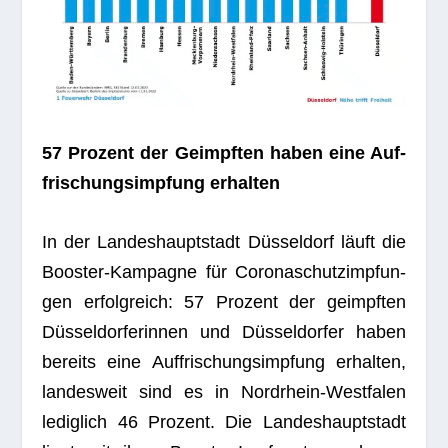
57 Pro­zent der Geimpf­ten haben eine Auf­
fri­schungs­imp­fung erhalten
In der Lan­des­haupt­stadt Düs­sel­dorf läuft die
Boos­ter-Kam­pa­gne für Coro­naschutz­imp­fun­
gen erfolg­reich: 57 Pro­zent der geimpf­ten
Düs­sel­dor­fe­rin­nen und Düs­sel­dor­fer haben
bereits eine Auf­fri­schungs­imp­fung erhal­ten,
lan­des­weit sind es in Nord­rhein-West­fa­len
ledig­lich 46 Pro­zent. Die Lan­des­haupt­stadt