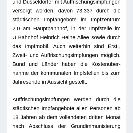
und Düs­sel­dor­fer mit Auf­fri­schungs­imp­fun­gen
ver­sorgt wor­den, davon 73.337 durch die
städ­ti­schen Impf­an­ge­bote im Impf­zen­trum
2.0 am Haupt­bahn­hof, in der Impf­stelle im
U‑Bahnhof Hein­rich-Heine-Allee sowie durch
das Impf­mo­bil. Auch wei­ter­hin sind Erst‑,
Zweit- und Auf­fri­schungs­imp­fun­gen mög­lich.
Bund und Län­der haben die Kos­ten­über­
nahme der kom­mu­na­len Impf­stel­len bis zum
Jah­res­ende in Aus­sicht gestellt.
Auf­fri­schungs­imp­fun­gen wer­den durch die
städ­ti­schen Impf­an­ge­bote allen Per­so­nen ab
18 Jah­ren ab dem voll­ende­ten drit­ten Monat
nach Abschluss der Grund­im­mu­ni­sie­rung