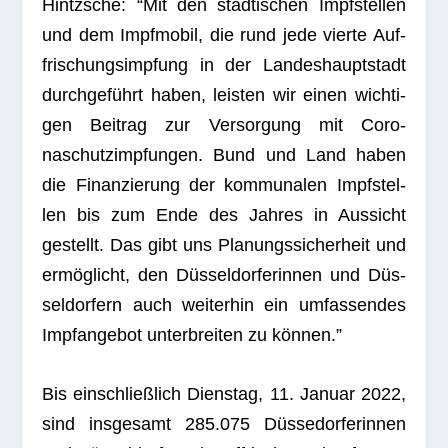
Hintzsche: “Mit den städ­ti­schen Impf­stel­len
und dem Impf­mo­bil, die rund jede vierte Auf­
fri­schungs­imp­fung in der Lan­des­haupt­stadt
durch­ge­führt haben, leis­ten wir einen wich­ti­
gen Bei­trag zur Ver­sor­gung mit Coro­
naschutz­imp­fun­gen. Bund und Land haben
die Finan­zie­rung der kom­mu­na­len Impf­stel­
len bis zum Ende des Jah­res in Aus­sicht
gestellt. Das gibt uns Pla­nungs­si­cher­heit und
ermög­licht, den Düs­sel­dor­fe­rin­nen und Düs­
sel­dor­fern auch wei­ter­hin ein umfas­sen­des
Impf­an­ge­bot unter­brei­ten zu können.”
Bis ein­schließ­lich Diens­tag, 11. Januar 2022,
sind ins­ge­samt 285.075 Düs­se­dor­fe­rin­nen