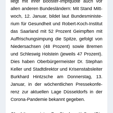
liegt mit ihrer Boos­ter-Impf­quote auch vor
allen ande­ren Bun­des­län­dern: Mit Stand Mitt­
woch, 12. Januar, bil­det laut Bun­des­mi­nis­te­
rium für Gesund­heit und Robert-Koch-Insti­tut
das Saar­land mit 52 Pro­zent Geimpf­ten mit
Auf­fri­schungs­im­pung die Spitze, gefolgt von
Nie­der­sach­sen (48 Pro­zent) sowie Bre­men
und Schles­wig Hol­stein (jeweils 47 Pro­zent).
Dies haben Ober­bür­ger­meis­ter Dr. Ste­phan
Kel­ler und Stadt­di­rek­tor und Kri­sen­stabs­lei­ter
Burk­hard Hintzsche am Don­ners­tag, 13.
Januar, in der wöchent­li­chen Pres­se­kon­fe­
renz zur aktu­el­len Lage Düs­sel­dorfs in der
Corona-Pan­de­mie bekannt gegeben.