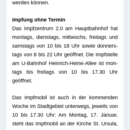
wer­den können.
Imp­fung ohne Termin
Das Impf­zen­trum 2.0 am Haupt­bahn­hof hat
mon­tags, diens­tags, mitt­wochs, frei­tags und
sams­tags von 10 bis 18 Uhr sowie don­ners­
tags von 8 bis 22 Uhr geöff­net. Die Impf­stelle
am U‑Bahnhof Hein­rich-Heine-Allee ist mon­
tags bis frei­tags von 10 bis 17.30 Uhr
geöffnet.
Das Impf­mo­bil ist auch in der kom­men­den
Woche im Stadt­ge­biet unter­wegs, jeweils von
10 bis 17.30 Uhr: Am Mon­tag, 17. Januar,
steht das Impf­mo­bil an der Kir­che St. Ursula,