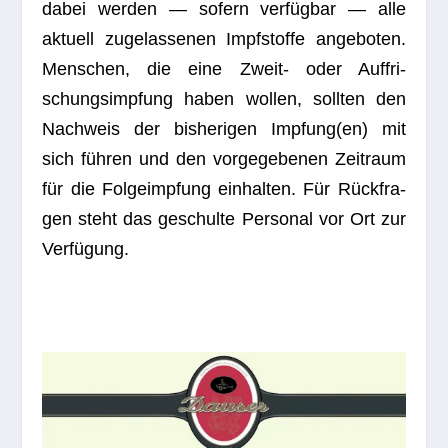
dabei wer­den — sofern ver­füg­bar — alle
aktu­ell zuge­las­se­nen Impf­stoffe ange­bo­ten.
Men­schen, die eine Zweit- oder Auf­fri­
schungs­imp­fung haben wol­len, soll­ten den
Nach­weis der bis­he­ri­gen Impfung(en) mit
sich füh­ren und den vor­ge­ge­be­nen Zeit­raum
für die Fol­ge­imp­fung ein­hal­ten. Für Rück­fra­
gen steht das geschulte Per­so­nal vor Ort zur
Verfügung.