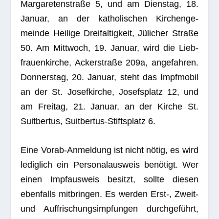
Mar­ga­re­ten­straße 5, und am Diens­tag, 18.
Januar, an der katho­li­schen Kir­chen­ge­
meinde Hei­lige Drei­fal­tig­keit, Jüli­cher Straße
50. Am Mitt­woch, 19. Januar, wird die Lieb­
frau­en­kir­che, Acker­straße 209a, ange­fah­ren.
Don­ners­tag, 20. Januar, steht das Impf­mo­bil
an der St. Josef­kir­che, Josefs­platz 12, und
am Frei­tag, 21. Januar, an der Kir­che St.
Suit­ber­tus, Suit­ber­tus-Stift­s­platz 6.
Eine Vorab-Anmel­dung ist nicht nötig, es wird
ledig­lich ein Per­so­nal­aus­weis benö­tigt. Wer
einen Impf­aus­weis besitzt, sollte die­sen
eben­falls mit­brin­gen. Es wer­den Erst‑, Zweit-
und Auf­fri­schungs­imp­fun­gen durch­ge­führt,