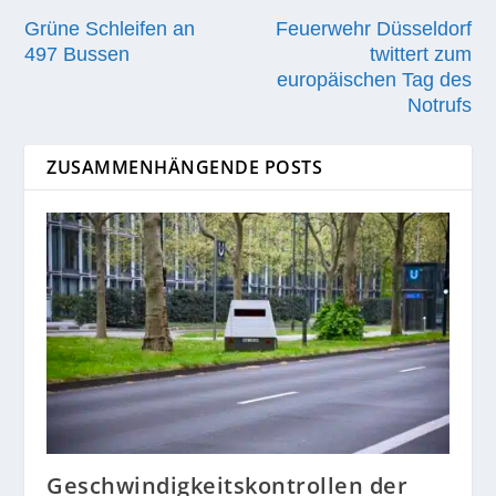
Grüne Schleifen an
Feuerwehr Düsseldorf
497 Bussen
twittert zum
europäischen Tag des
Notrufs
ZUSAMMENHÄNGENDE POSTS
Geschwindigkeitskontrollen der