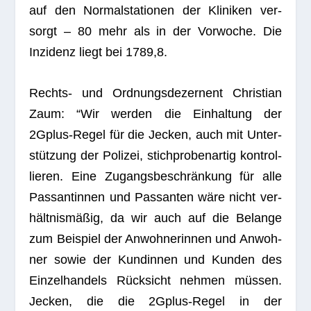
auf den Nor­mal­sta­tio­nen der Kli­ni­ken ver­
sorgt – 80 mehr als in der Vor­wo­che. Die
Inzi­denz liegt bei 1789,8.
Rechts- und Ord­nungs­de­zer­nent Chris­tian
Zaum: “Wir wer­den die Ein­hal­tung der
2Gplus-Regel für die Jecken, auch mit Unter­
stüt­zung der Poli­zei, stich­pro­ben­ar­tig kon­trol­
lie­ren. Eine Zugangs­be­schrän­kung für alle
Pas­san­tin­nen und Pas­san­ten wäre nicht ver­
hält­nis­mä­ßig, da wir auch auf die Belange
zum Bei­spiel der Anwoh­ne­rin­nen und Anwoh­
ner sowie der Kun­din­nen und Kun­den des
Ein­zel­han­dels Rück­sicht neh­men müs­sen.
Jecken, die die 2Gplus-Regel in der