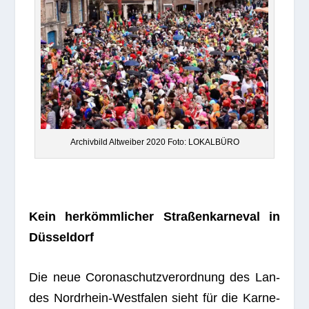
Archiv­bild Alt­wei­ber 2020 Foto: LOKALBÜRO
Kein her­kömm­li­cher Stra­ßen­kar­ne­val in
Düsseldorf
Die neue Coro­naschutz­ver­ord­nung des Lan­
des Nord­rhein-West­fa­len sieht für die Kar­ne­