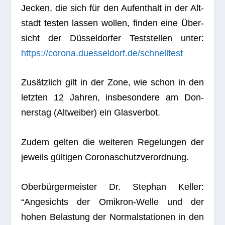
Jecken, die sich für den Auf­ent­halt in der Alt­
stadt tes­ten las­sen wol­len, fin­den eine Über­
sicht der Düs­sel­dor­fer Test­stel­len unter:
https://corona.duesseldorf.de/schnelltest
Zusätz­lich gilt in der Zone, wie schon in den
letz­ten 12 Jah­ren, ins­be­son­dere am Don­
ners­tag (Alt­wei­ber) ein Glasverbot.
Zudem gel­ten die wei­te­ren Rege­lun­gen der
jeweils gül­ti­gen Coronaschutzverordnung.
Ober­bür­ger­meis­ter Dr. Ste­phan Kel­ler:
“Ange­sichts der Omi­kron-Welle und der
hohen Belas­tung der Nor­mal­sta­tio­nen in den