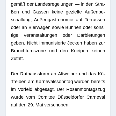
gemäß der Lan­des­re­ge­lun­gen — in den Stra­
ßen und Gas­sen keine gezielte Außen­be­
schal­lung, Außen­gas­tro­no­mie auf Ter­ras­sen
oder an Bier­wa­gen sowie Büh­nen oder sons­
tige Ver­an­stal­tun­gen oder Dar­bie­tun­gen
geben. Nicht immu­ni­sierte Jecken haben zur
Brauch­tums­zone und den Knei­pen kei­nen
Zutritt.
Der Rat­haus­sturm an Alt­wei­ber und das Kö-
Trei­ben am Kar­ne­vals­sonn­tag wur­den bereits
im Vor­feld abge­sagt. Der Rosen­mon­tags­zug
wurde vom Comi­tee Düs­sel­dor­fer Car­ne­val
auf den 29. Mai verschoben.