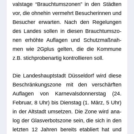
vals­tage “Brauch­tums­zo­nen” in den Städ­ten
vor, die ohne­hin ver­mehrt Besu­che­rin­nen und
Besu­cher erwar­ten. Nach den Rege­lun­gen
des Lan­des sol­len in die­sen Brauch­tums­zo­
nen erhöhte Auf­la­gen und Schutz­maß­nah­
men wie 2Gplus gel­ten, die die Kom­mune
z.B. stich­pro­ben­ar­tig kon­trol­lie­ren soll.
Die Lan­des­haupt­stadt Düs­sel­dorf wird diese
Beschrän­kungs­zone mit den ver­schärf­ten
Auf­la­gen von Kar­ne­vals­don­ners­tag (24.
Februar, 8 Uhr) bis Diens­tag (1. März, 5 Uhr)
in der Alt­stadt umset­zen. Die Zone wird ana­
log der Glas­ver­bots­zone sein, die sich in den
letz­ten 12 Jah­ren bereits eta­bliert hat und