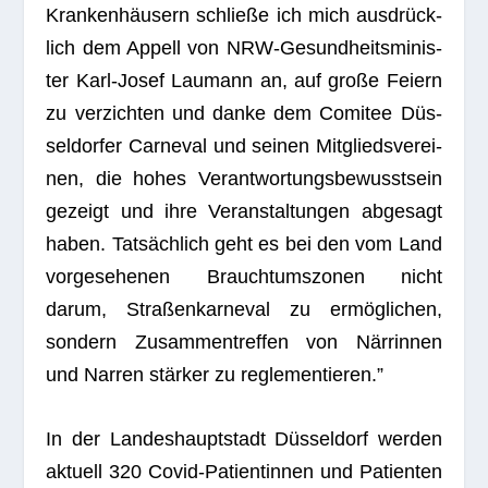
Kran­ken­häu­sern schließe ich mich aus­drück­
lich dem Appell von NRW-Gesund­heits­mi­nis­
ter Karl-Josef Lau­mann an, auf große Fei­ern
zu ver­zich­ten und danke dem Comi­tee Düs­
sel­dor­fer Car­ne­val und sei­nen Mit­glieds­ver­ei­
nen, die hohes Ver­ant­wor­tungs­be­wusst­sein
gezeigt und ihre Ver­an­stal­tun­gen abge­sagt
haben. Tat­säch­lich geht es bei den vom Land
vor­ge­se­he­nen Brauch­tums­zo­nen nicht
darum, Stra­ßen­kar­ne­val zu ermög­li­chen,
son­dern Zusam­men­tref­fen von När­rin­nen
und Nar­ren stär­ker zu reglementieren.”
In der Lan­des­haupt­stadt Düs­sel­dorf wer­den
aktu­ell 320 Covid-Pati­en­tin­nen und Pati­en­ten