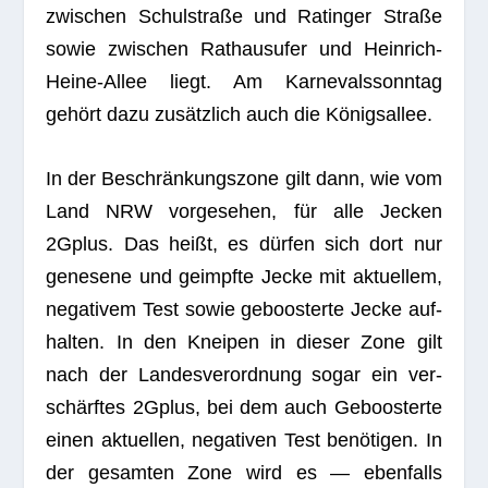
zwi­schen Schul­straße und Ratin­ger Straße
sowie zwi­schen Rat­haus­ufer und Hein­rich-
Heine-Allee liegt. Am Kar­ne­vals­sonn­tag
gehört dazu zusätz­lich auch die Königsallee.
In der Beschrän­kungs­zone gilt dann, wie vom
Land NRW vor­ge­se­hen, für alle Jecken
2Gplus. Das heißt, es dür­fen sich dort nur
gene­sene und geimpfte Jecke mit aktu­el­lem,
nega­ti­vem Test sowie geboos­terte Jecke auf­
hal­ten. In den Knei­pen in die­ser Zone gilt
nach der Lan­des­ver­ord­nung sogar ein ver­
schärf­tes 2Gplus, bei dem auch Geboos­terte
einen aktu­el­len, nega­ti­ven Test benö­ti­gen. In
der gesam­ten Zone wird es — eben­falls