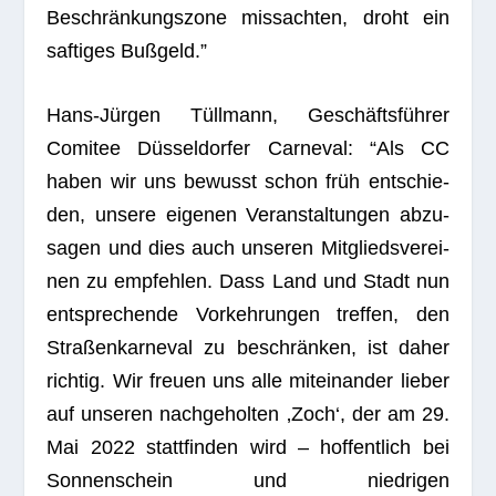
Beschrän­kungs­zone miss­ach­ten, droht ein
saf­ti­ges Bußgeld.”
Hans-Jür­gen Tüll­mann, Geschäfts­füh­rer
Comi­tee Düs­sel­dor­fer Car­ne­val: “Als CC
haben wir uns bewusst schon früh ent­schie­
den, unsere eige­nen Ver­an­stal­tun­gen abzu­
sa­gen und dies auch unse­ren Mit­glieds­ver­ei­
nen zu emp­feh­len. Dass Land und Stadt nun
ent­spre­chende Vor­keh­run­gen tref­fen, den
Stra­ßen­kar­ne­val zu beschrän­ken, ist daher
rich­tig. Wir freuen uns alle mit­ein­an­der lie­ber
auf unse­ren nach­ge­hol­ten ‚Zoch‘, der am 29.
Mai 2022 statt­fin­den wird – hof­fent­lich bei
Son­nen­schein und nied­ri­gen