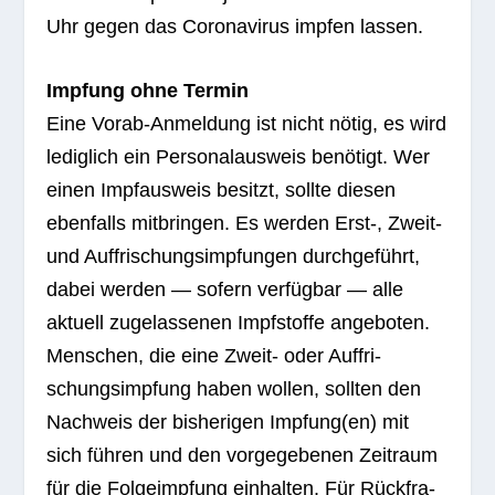
Uhr gegen das Coro­na­vi­rus imp­fen lassen.
Imp­fung ohne Termin
Eine Vorab-Anmel­dung ist nicht nötig, es wird
ledig­lich ein Per­so­nal­aus­weis benö­tigt. Wer
einen Impf­aus­weis besitzt, sollte die­sen
eben­falls mit­brin­gen. Es wer­den Erst‑, Zweit-
und Auf­fri­schungs­imp­fun­gen durch­ge­führt,
dabei wer­den — sofern ver­füg­bar — alle
aktu­ell zuge­las­se­nen Impf­stoffe ange­bo­ten.
Men­schen, die eine Zweit- oder Auf­fri­
schungs­imp­fung haben wol­len, soll­ten den
Nach­weis der bis­he­ri­gen Impfung(en) mit
sich füh­ren und den vor­ge­ge­be­nen Zeit­raum
für die Fol­ge­imp­fung ein­hal­ten. Für Rück­fra­