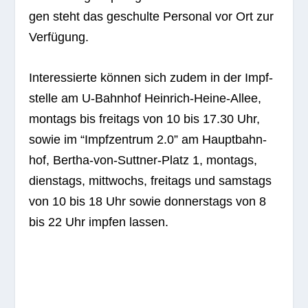
gen steht das geschulte Per­so­nal vor Ort zur
Verfügung.
Inter­es­sierte kön­nen sich zudem in der Impf­
stelle am U‑Bahnhof Hein­rich-Heine-Allee,
mon­tags bis frei­tags von 10 bis 17.30 Uhr,
sowie im “Impf­zen­trum 2.0” am Haupt­bahn­
hof, Ber­tha-von-Sutt­ner-Platz 1, mon­tags,
diens­tags, mitt­wochs, frei­tags und sams­tags
von 10 bis 18 Uhr sowie don­ners­tags von 8
bis 22 Uhr imp­fen lassen.