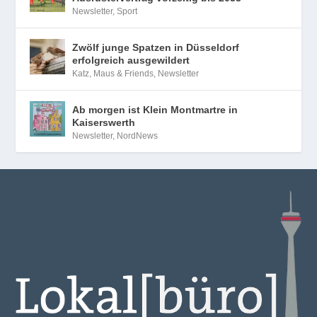
Newsletter
,
Sport
Zwölf junge Spatzen in Düsseldorf
erfolgreich ausgewildert
Katz, Maus & Friends
,
Newsletter
Ab morgen ist Klein Montmartre in
Kaiserswerth
Newsletter
,
NordNews