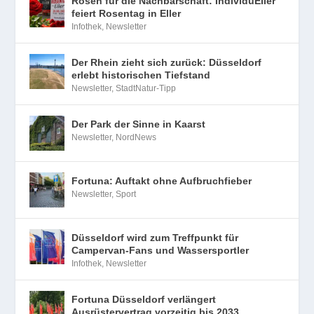
Rosen für die Nachbarschaft: IndividuEller
feiert Rosentag in Eller
Infothek
,
Newsletter
Der Rhein zieht sich zurück: Düsseldorf
erlebt historischen Tiefstand
Newsletter
,
StadtNatur-Tipp
Der Park der Sinne in Kaarst
Newsletter
,
NordNews
Fortuna: Auftakt ohne Aufbruchfieber
Newsletter
,
Sport
Düsseldorf wird zum Treffpunkt für
Campervan-Fans und Wassersportler
Infothek
,
Newsletter
Fortuna Düsseldorf verlängert
Ausrüstervertrag vorzeitig bis 2033