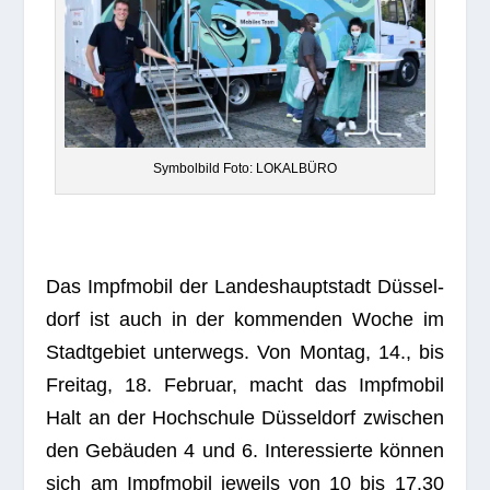
Sym­bol­bild Foto: LOKALBÜRO
Das Impf­mo­bil der Lan­des­haupt­stadt Düs­sel­
dorf ist auch in der kom­men­den Woche im
Stadt­ge­biet unter­wegs. Von Mon­tag, 14., bis
Frei­tag, 18. Februar, macht das Impf­mo­bil
Halt an der Hoch­schule Düs­sel­dorf zwi­schen
den Gebäu­den 4 und 6. Inter­es­sierte kön­nen
sich am Impf­mo­bil jeweils von 10 bis 17.30