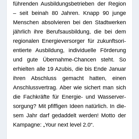
füh­ren­den Aus­bil­dungs­be­trie­ben der Region
– seit bei­nah 80 Jah­ren. Knapp 90 junge
Men­schen absol­vie­ren bei den Stadt­wer­ken
jähr­lich ihre Berufs­aus­bil­dung, die bei dem
regio­na­len Ener­gie­ver­sor­ger für zukunfts­ori­
en­tierte Aus­bil­dung, indi­vi­du­elle För­de­rung
und gute Über­nahme-Chan­cen steht. So
erhiel­ten alle 19 Azu­bis, die bis Ende Januar
ihren Abschluss gemacht hat­ten, einen
Anschluss­ver­trag. Aber wie sichert man sich
die Fach­kräfte für Ener­gie- und Was­ser­ver­
sor­gung? Mit pfif­fi­gen Ideen natür­lich. In die­
sem Jahr darf gedad­delt wer­den! Motto der
Kam­pa­gne: „Your next level 2.0“.