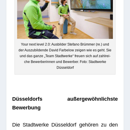
Your next level 2.0: Aus­bil­der Ste­fano Brüm­mer (re.) und
der Aus­zu­bil­dende David Farbe­low zei­gen wie es geht. Sie
und das ganze „Team Stadt­werke“ freuen sich auf zahl­rei­
che Bewer­be­rin­nen und Bewer­ber. Foto: Stadt­werke
Düsseldorf
Düs­sel­dorfs außer­ge­wöhn­lichste
Bewerbung
Die Stadt­werke Düs­sel­dorf gehö­ren zu den