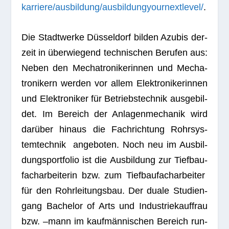
karriere/ausbildung/ausbildungyournextlevel/
.
Die Stadt­werke Düs­sel­dorf bil­den Azu­bis der­
zeit in über­wie­gend tech­ni­schen Beru­fen aus:
Neben den Mecha­tro­ni­ke­rin­nen und Mecha­
tro­ni­kern wer­den vor allem Elek­tro­ni­ke­rin­nen
und Elek­tro­ni­ker für Betriebs­tech­nik aus­ge­bil­
det. Im Bereich der Anla­gen­me­cha­nik wird
dar­über hin­aus die Fach­rich­tung Rohr­sys­
tem­tech­nik ange­bo­ten. Noch neu im Aus­bil­
dungs­port­fo­lio ist die Aus­bil­dung zur Tief­bau­
fach­ar­bei­te­rin bzw. zum Tief­bau­fach­ar­bei­ter
für den Rohr­lei­tungs­bau. Der duale Stu­di­en­
gang Bache­lor of Arts und Indus­trie­kauf­frau
bzw. –mann im kauf­män­ni­schen Bereich run­