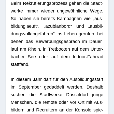
Beim Rekru­tie­rungs­pro­zess gehen die Stadt­
werke immer wie­der unge­wöhn­li­che Wege.
So haben sie bereits Kam­pa­gnen wie „aus­
bild­un­g­laeuft“, „azu­bian­bord“ und „aus­bil­
dungs­voll­ab­ge­fah­ren“ ins Leben geru­fen, bei
denen das Bewer­bungs­ge­spräch im Dau­er­
lauf am Rhein, in Tret­boo­ten auf dem Unter­
ba­cher See oder auf dem Indoor-Fahr­rad
stattfand.
In die­sem Jahr darf für den Aus­bil­dungs­start
im Sep­tem­ber gedad­delt wer­den. Des­halb
suchen die Stadt­werke Düs­sel­dorf junge
Men­schen, die remote oder vor Ort mit Aus­
bil­dern und Recrui­tern an der Kon­sole spie­