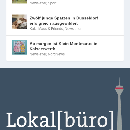
Newsletter
,
Sport
Zwölf junge Spatzen in Düsseldorf
erfolgreich ausgewildert
Katz, Maus & Friends
,
Newsletter
Ab morgen ist Klein Montmartre in
Kaiserswerth
Newsletter
,
NordNews