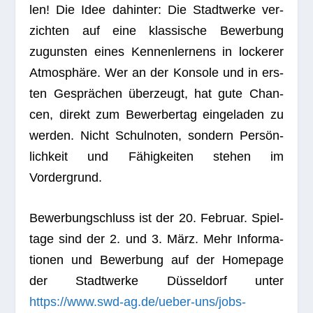
len! Die Idee dahin­ter: Die Stadt­werke ver­
zich­ten auf eine klas­si­sche Bewer­bung
zuguns­ten eines Ken­nen­ler­nens in locke­rer
Atmo­sphäre. Wer an der Kon­sole und in ers­
ten Gesprä­chen über­zeugt, hat gute Chan­
cen, direkt zum Bewer­ber­tag ein­ge­la­den zu
wer­den. Nicht Schul­no­ten, son­dern Per­sön­
lich­keit und Fähig­kei­ten ste­hen im
Vordergrund.
Bewer­bung­schluss ist der 20. Februar. Spiel­
tage sind der 2. und 3. März. Mehr Infor­ma­
tio­nen und Bewer­bung auf der Home­page
der Stadt­werke Düs­sel­dorf unter
https://www.swd-ag.de/ueber-uns/jobs-