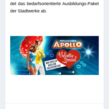
det das bedarfs­ori­en­tierte Aus­bil­dungs-Paket
der Stadt­werke ab.