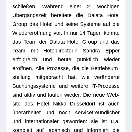
schlie­ßen. Während einer 2- wöchigen
Übergangszeit berei­tete die Dalata Hotel
Group das Hotel und seine Sys­teme auf die
Wiedereröffnung vor. In nur 14 Tagen konnte
das Team der Dalata Hotel Group und das
Team mit Hotel­di­rek­to­rin San­dra Epper
erfolg­reich und heute pünktlich wie­der
eröffnen. Alle Pro­zesse, die die Betriebs­um­
stel­lung mit­ge­bracht hat, wie veränderte
Buchungs­sys­teme und wei­tere IT-Pro­zesse
sind aktiv und lau­fen wie­der. Die neue Web­
site des Hotel Nikko Düsseldorf ist auch
überarbeitet und noch ser­vice­freund­li­cher
und inter­na­tio­na­ler gewor­den: sie ist u.a.
kom­plett auf japa­nisch und infor­miert die