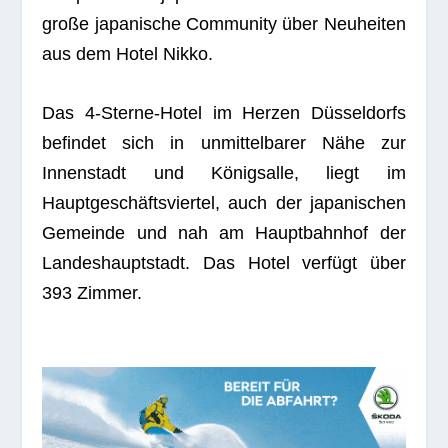
große japa­ni­sche Com­mu­nity über Neu­hei­ten
aus dem Hotel Nikko.
Das 4‑S­terne-Hotel im Her­zen Düsseldorfs
befin­det sich in unmit­tel­ba­rer Nähe zur
Innen­stadt und Königsalle, liegt im
Hauptgeschäftsviertel, auch der japa­ni­schen
Gemeinde und nah am Haupt­bahn­hof der
Lan­des­haupt­stadt. Das Hotel verfügt über
393 Zimmer.