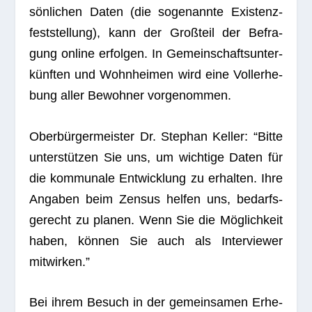
sön­li­chen Daten (die soge­nannte Exis­tenz­
fest­stel­lung), kann der Groß­teil der Befra­
gung online erfol­gen. In Gemein­schafts­un­ter­
künf­ten und Wohn­hei­men wird eine Voll­erhe­
bung aller Bewoh­ner vorgenommen.
Ober­bür­ger­meis­ter Dr. Ste­phan Kel­ler: “Bitte
unter­stüt­zen Sie uns, um wich­tige Daten für
die kom­mu­nale Ent­wick­lung zu erhal­ten. Ihre
Anga­ben beim Zen­sus hel­fen uns, bedarfs­
ge­recht zu pla­nen. Wenn Sie die Mög­lich­keit
haben, kön­nen Sie auch als Inter­viewer
mitwirken.”
Bei ihrem Besuch in der gemein­sa­men Erhe­