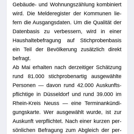
Gebäude- und Woh­nungs­zäh­lung kom­bi­niert
wird. Die Mel­de­re­gis­ter der Kom­mu­nen lie­
fern die Aus­gangs­da­ten. Um die Qua­li­tät der
Daten­ba­sis zu ver­bes­sern, wird in einer
Haus­hal­te­be­fra­gung auf Stich­pro­ben­ba­sis
ein Teil der Bevöl­ke­rung zusätz­lich direkt
befragt.
Ab Mai erhal­ten nach der­zei­ti­ger Schät­zung
rund 81.000 stich­pro­ben­ar­tig aus­ge­wählte
Per­so­nen — davon rund 42.000 Aus­kunfts­
pflich­tige in Düs­sel­dorf und rund 39.000 im
Rhein-Kreis Neuss — eine Ter­min­an­kün­di­
gungs­karte. Wer aus­ge­wählt wurde, ist zur
Aus­kunft ver­pflich­tet. Nach einer kur­zen per­
sön­li­chen Befra­gung zum Abgleich der per­