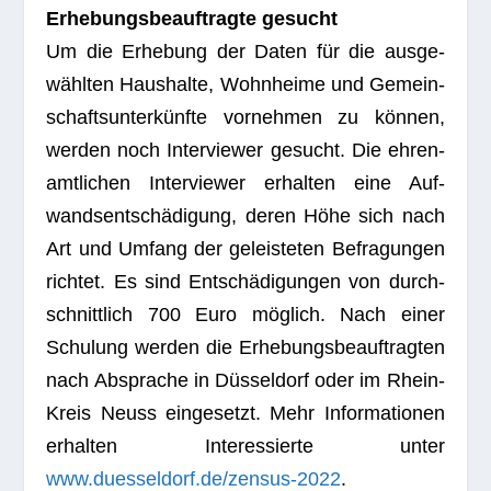
Erhe­bungs­be­auf­tragte gesucht
Um die Erhe­bung der Daten für die aus­ge­
wähl­ten Haus­halte, Wohn­heime und Gemein­
schafts­un­ter­künfte vor­neh­men zu kön­nen,
wer­den noch Inter­viewer gesucht. Die ehren­
amt­li­chen Inter­viewer erhal­ten eine Auf­
wands­ent­schä­di­gung, deren Höhe sich nach
Art und Umfang der geleis­te­ten Befra­gun­gen
rich­tet. Es sind Ent­schä­di­gun­gen von durch­
schnitt­lich 700 Euro mög­lich. Nach einer
Schu­lung wer­den die Erhe­bungs­be­auf­trag­ten
nach Abspra­che in Düs­sel­dorf oder im Rhein-
Kreis Neuss ein­ge­setzt. Mehr Infor­ma­tio­nen
erhal­ten Inter­es­sierte unter
www.duesseldorf.de/zensus-2022
.