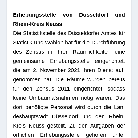
Erhe­bungs­stelle von Düs­sel­dorf und
Rhein-Kreis Neuss
Die Sta­tis­tik­stelle des Düs­sel­dor­fer Amtes für
Sta­tis­tik und Wah­len hat für die Durch­füh­rung
des Zen­sus in ihren Räum­lich­kei­ten eine
gemein­same Erhe­bungs­stelle ein­ge­rich­tet,
die am 2. Novem­ber 2021 ihren Dienst auf­
ge­nom­men hat. Die Räume wur­den bereits
für den Zen­sus 2011 ein­ge­rich­tet, sodass
keine Umbau­maß­nah­men nötig waren. Das
dort benö­tigte Per­so­nal wird durch die Lan­
des­haupt­stadt Düs­sel­dorf und den Rhein-
Kreis Neuss gestellt. Zu den Auf­ga­ben der
ört­li­chen Erhe­bungs­stelle gehö­ren unter