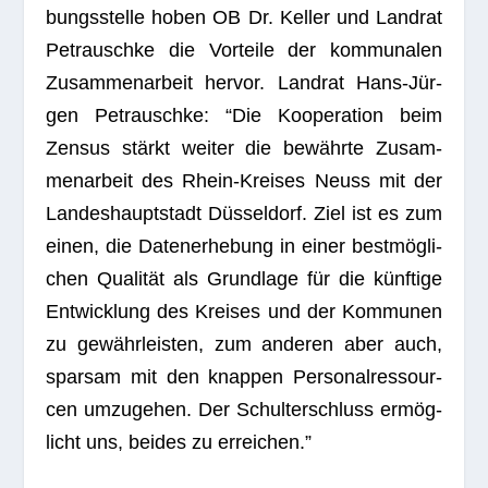
bungs­stelle hoben OB Dr. Kel­ler und Land­rat
Pet­rauschke die Vor­teile der kom­mu­na­len
Zusam­men­ar­beit her­vor. Land­rat Hans-Jür­
gen Pet­rauschke: “Die Koope­ra­tion beim
Zen­sus stärkt wei­ter die bewährte Zusam­
men­ar­beit des Rhein-Krei­ses Neuss mit der
Lan­des­haupt­stadt Düs­sel­dorf. Ziel ist es zum
einen, die Daten­er­he­bung in einer best­mög­li­
chen Qua­li­tät als Grund­lage für die künf­tige
Ent­wick­lung des Krei­ses und der Kom­mu­nen
zu gewähr­leis­ten, zum ande­ren aber auch,
spar­sam mit den knap­pen Per­so­nal­res­sour­
cen umzu­ge­hen. Der Schul­ter­schluss ermög­
licht uns, bei­des zu erreichen.”