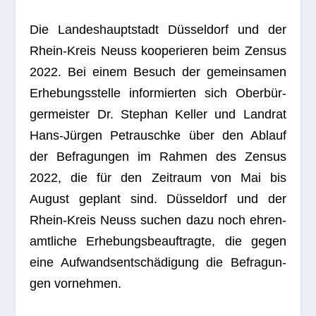
Die Lan­des­haupt­stadt Düs­sel­dorf und der
Rhein-Kreis Neuss koope­rie­ren beim Zen­sus
2022. Bei einem Besuch der gemein­sa­men
Erhe­bungs­stelle infor­mier­ten sich Ober­bür­
ger­meis­ter Dr. Ste­phan Kel­ler und Land­rat
Hans-Jür­gen Pet­rauschke über den Ablauf
der Befra­gun­gen im Rah­men des Zen­sus
2022, die für den Zeit­raum von Mai bis
August geplant sind. Düs­sel­dorf und der
Rhein-Kreis Neuss suchen dazu noch ehren­
amt­li­che Erhe­bungs­be­auf­tragte, die gegen
eine Auf­wands­ent­schä­di­gung die Befra­gun­
gen vornehmen.