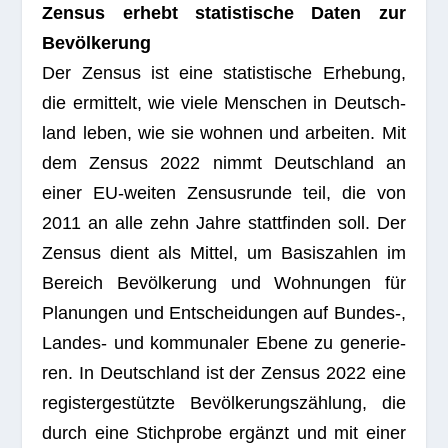
Zen­sus erhebt sta­tis­ti­sche Daten zur
Bevölkerung
Der Zen­sus ist eine sta­tis­ti­sche Erhe­bung,
die ermit­telt, wie viele Men­schen in Deutsch­
land leben, wie sie woh­nen und arbei­ten. Mit
dem Zen­sus 2022 nimmt Deutsch­land an
einer EU-wei­ten Zen­sus­runde teil, die von
2011 an alle zehn Jahre statt­fin­den soll. Der
Zen­sus dient als Mit­tel, um Basis­zah­len im
Bereich Bevöl­ke­rung und Woh­nun­gen für
Pla­nun­gen und Ent­schei­dun­gen auf Bundes‑,
Lan­des- und kom­mu­na­ler Ebene zu gene­rie­
ren. In Deutsch­land ist der Zen­sus 2022 eine
regis­ter­ge­stützte Bevöl­ke­rungs­zäh­lung, die
durch eine Stich­probe ergänzt und mit einer