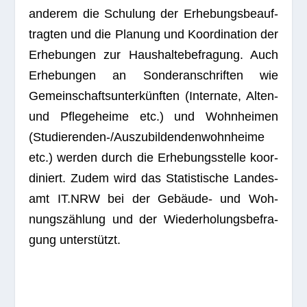
ande­rem die Schu­lung der Erhe­bungs­be­auf­
trag­ten und die Pla­nung und Koor­di­na­tion der
Erhe­bun­gen zur Haus­hal­te­be­fra­gung. Auch
Erhe­bun­gen an Son­der­an­schrif­ten wie
Gemein­schafts­un­ter­künf­ten (Inter­nate, Alten-
und Pfle­ge­heime etc.) und Wohn­hei­men
(Stu­die­ren­den-/Aus­zu­bil­den­den­wohn­heime
etc.) wer­den durch die Erhe­bungs­stelle koor­
di­niert. Zudem wird das Sta­tis­ti­sche Lan­des­
amt IT.NRW bei der Gebäude- und Woh­
nungs­zäh­lung und der Wie­der­ho­lungs­be­fra­
gung unterstützt.