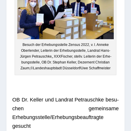
Besuch der Erhe­bungs­stelle Zen­sus 2022, v. l. Anneke
Ober­len­der, Lei­te­rin der Erhe­bungs­stelle, Land­rat Hans-
Jür­gen Pet­rauschke„ XXX­Fi­scher, stellv. Lei­te­rin der Erhe­
bungs­stelle, OB Dr. Ste­phan Kel­ler, Dezer­nent Chris­tian
Zaum,©Landeshauptstadt Düsseldorf/Uwe Schaffmeister
OB Dr. Kel­ler und Land­rat Pet­rauschke besu­
chen gemein­same
Erhebungsstelle/Erhebungsbeauftragte
gesucht