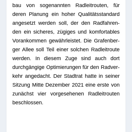
bau von soge­nann­ten Rad­leit­rou­ten, für
deren Pla­nung ein hoher Qua­li­täts­stan­dard
ange­setzt wer­den soll, der den Rad­fah­ren­
den ein siche­res, zügi­ges und kom­for­ta­bles
Vor­an­kom­men gewähr­leis­tet. Die Gra­fen­ber­
ger Allee soll Teil einer sol­chen Rad­leit­route
wer­den. In die­sem Zuge sind auch dort
durch­gän­gige Opti­mie­run­gen für den Rad­ver­
kehr ange­dacht. Der Stadt­rat hatte in sei­ner
Sit­zung Mitte Dezem­ber 2021 eine erste von
zunächst vier vor­ge­se­he­nen Rad­leit­rou­ten
beschlossen.