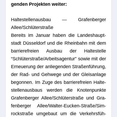
gen­den Pro­jek­ten weiter:
Hal­te­stel­len­aus­bau — Gra­fen­ber­ger
Allee/Schlüterstraße
Bereits im Januar haben die Lan­des­haupt­
stadt Düs­sel­dorf und die Rhein­bahn mit dem
bar­rie­re­freien Aus­bau der Hal­te­stelle
“Schlüterstraße/Arbeitsagentur” sowie mit der
Erneue­rung der anlie­gen­den Stra­ßen­füh­rung,
der Rad- und Geh­wege und der Gleis­an­lage
begon­nen. Im Zuge des bar­rie­re­freien Hal­te­
stel­len­aus­baus wer­den die Kno­ten­punkte
Gra­fen­ber­ger Allee/Schlüterstraße und Gra­
fen­ber­ger Allee/­Wal­ter-Eucken-Stra­ße/­Sim­
rock­straße umge­baut um die Ver­kehrs­füh­