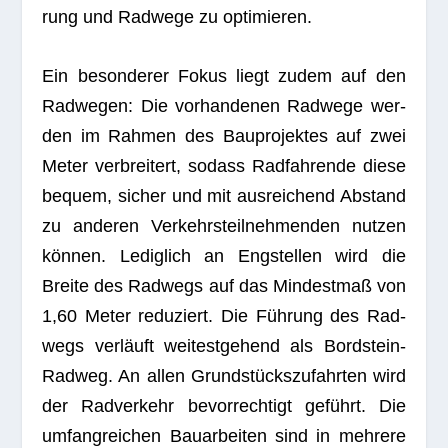
rung und Rad­wege zu optimieren.
Ein beson­de­rer Fokus liegt zudem auf den
Rad­we­gen: Die vor­han­de­nen Rad­wege wer­
den im Rah­men des Bau­pro­jek­tes auf zwei
Meter ver­brei­tert, sodass Rad­fah­rende diese
bequem, sicher und mit aus­rei­chend Abstand
zu ande­ren Ver­kehrs­teil­neh­men­den nut­zen
kön­nen. Ledig­lich an Eng­stel­len wird die
Breite des Rad­wegs auf das Min­dest­maß von
1,60 Meter redu­ziert. Die Füh­rung des Rad­
wegs ver­läuft wei­test­ge­hend als Bord­stein-
Rad­weg. An allen Grund­stücks­zu­fahr­ten wird
der Rad­ver­kehr bevor­rech­tigt geführt. Die
umfang­rei­chen Bau­ar­bei­ten sind in meh­rere