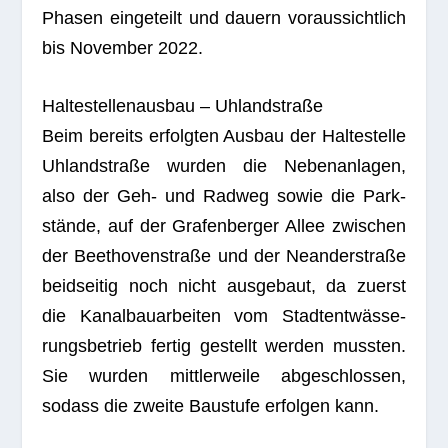
Pha­sen ein­ge­teilt und dau­ern vor­aus­sicht­lich
bis Novem­ber 2022.
Hal­te­stel­len­aus­bau – Uhlandstraße
Beim bereits erfolg­ten Aus­bau der Hal­te­stelle
Uhland­straße wur­den die Neben­an­la­gen,
also der Geh- und Rad­weg sowie die Park­
stände, auf der Gra­fen­ber­ger Allee zwi­schen
der Beet­ho­ven­straße und der Nean­der­straße
beid­sei­tig noch nicht aus­ge­baut, da zuerst
die Kanal­bau­ar­bei­ten vom Stadt­ent­wäs­se­
rungs­be­trieb fer­tig gestellt wer­den muss­ten.
Sie wur­den mitt­ler­weile abge­schlos­sen,
sodass die zweite Bau­stufe erfol­gen kann.