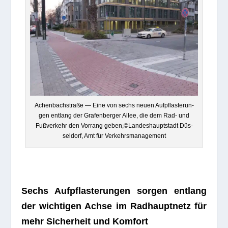
Achen­bach­straße — Eine von sechs neuen Auf­pflas­te­run­
gen ent­lang der Gra­fen­ber­ger Allee, die dem Rad- und
Fuß­ver­kehr den Vor­rang geben,©Landeshauptstadt Düs­
sel­dorf, Amt für Verkehrsmanagement
Sechs Auf­pflas­te­run­gen sor­gen ent­lang
der wich­ti­gen Achse im Rad­haupt­netz für
mehr Sicher­heit und Komfort