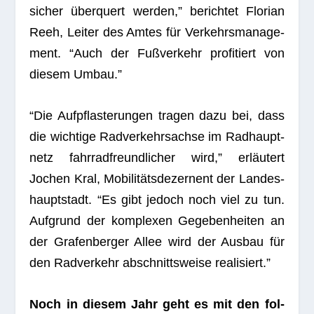
sicher über­quert wer­den,” berich­tet Flo­rian
Reeh, Lei­ter des Amtes für Ver­kehrs­ma­nage­
ment. “Auch der Fuß­ver­kehr pro­fi­tiert von
die­sem Umbau.”
“Die Auf­pflas­te­run­gen tra­gen dazu bei, dass
die wich­tige Rad­ver­kehrs­achse im Rad­haupt­
netz fahr­rad­freund­li­cher wird,” erläu­tert
Jochen Kral, Mobi­li­täts­de­zer­nent der Lan­des­
haupt­stadt. “Es gibt jedoch noch viel zu tun.
Auf­grund der kom­ple­xen Gege­ben­hei­ten an
der Gra­fen­ber­ger Allee wird der Aus­bau für
den Rad­ver­kehr abschnitts­weise realisiert.”
Noch in die­sem Jahr geht es mit den fol­