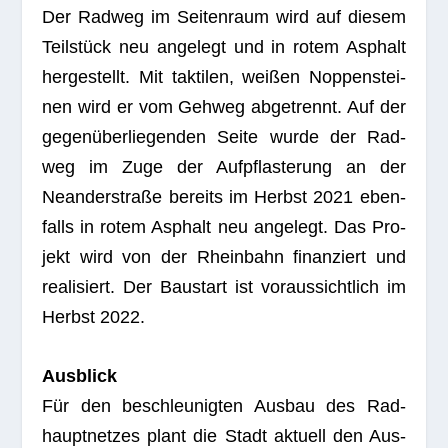
Der Rad­weg im Sei­ten­raum wird auf die­sem
Teil­stück neu ange­legt und in rotem Asphalt
her­ge­stellt. Mit tak­ti­len, wei­ßen Nop­pen­stei­
nen wird er vom Geh­weg abge­trennt. Auf der
gegen­über­lie­gen­den Seite wurde der Rad­
weg im Zuge der Auf­pflas­te­rung an der
Nean­der­straße bereits im Herbst 2021 eben­
falls in rotem Asphalt neu ange­legt. Das Pro­
jekt wird von der Rhein­bahn finan­ziert und
rea­li­siert. Der Bau­start ist vor­aus­sicht­lich im
Herbst 2022.
Aus­blick
Für den beschleu­nig­ten Aus­bau des Rad­
haupt­net­zes plant die Stadt aktu­ell den Aus­