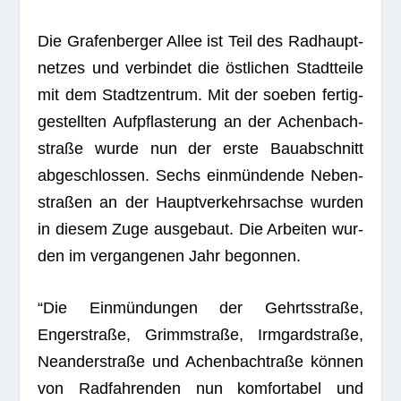
Die Gra­fen­ber­ger Allee ist Teil des Rad­haupt­
net­zes und ver­bin­det die öst­li­chen Stadt­teile
mit dem Stadt­zen­trum. Mit der soeben fer­tig­
ge­stell­ten Auf­pflas­te­rung an der Achen­bach­
straße wurde nun der erste Bau­ab­schnitt
abge­schlos­sen. Sechs ein­mün­dende Neben­
stra­ßen an der Haupt­ver­kehrs­achse wur­den
in die­sem Zuge aus­ge­baut. Die Arbei­ten wur­
den im ver­gan­ge­nen Jahr begonnen.
“Die Ein­mün­dun­gen der Gehrts­straße,
Enger­straße, Grimm­straße, Irm­gard­straße,
Nean­der­straße und Achen­bachtraße kön­nen
von Rad­fah­ren­den nun kom­for­ta­bel und