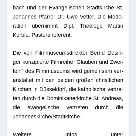
bach und der Evan­ge­li­schen Stadt­kir­che St.
Johan­nes Pfar­rer Dr. Uwe Vet­ter. Die Mode­
ra­tion über­nimmt Dipl. Theo­loge Mar­tin
Kürble, Pastoralreferent.
Die von Film­mu­se­ums­di­rek­tor Bernd Des­in­
ger kon­zi­pierte Film­reihe “Glau­ben und Zwei­
feln” des Film­mu­se­ums wird gemein­sam ver­
an­stal­tet mit den bei­den gro­ßen christ­li­chen
Kir­chen in Düs­sel­dorf, die katho­li­sche ver­tre­
ten durch die Domi­ni­ka­ner­kir­che St. Andreas,
die evan­ge­li­sche ver­tre­ten durch die
Johanneskirche/Stadtkirche.
Wei­tere Infos unter