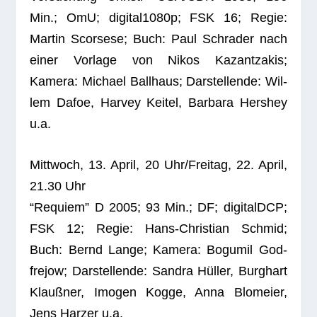
Min.; OmU; digital1080p; FSK 16; Regie:
Mar­tin Scor­sese; Buch: Paul Schr­a­der nach
einer Vor­lage von Nikos Kazant­zakis;
Kamera: Michael Ball­haus; Dar­stel­lende: Wil­
lem Dafoe, Har­vey Kei­tel, Bar­bara Hers­hey
u.a.
Mitt­woch, 13. April, 20 Uhr/Freitag, 22. April,
21.30 Uhr
“Requiem” D 2005; 93 Min.; DF; digi­talDCP;
FSK 12; Regie: Hans-Chris­tian Schmid;
Buch: Bernd Lange; Kamera: Bogu­mil God­
fre­jow; Dar­stel­lende: San­dra Hül­ler, Burg­hart
Klauß­ner, Imo­gen Kogge, Anna Blo­meier,
Jens Har­zer u.a.