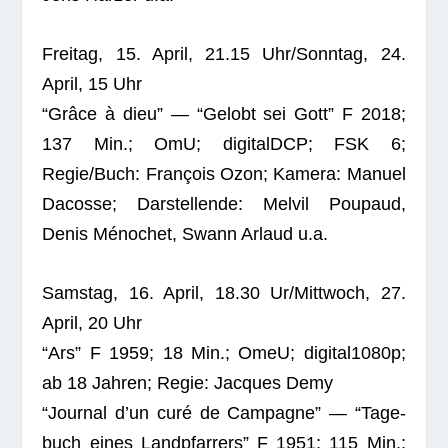
Frei­tag, 15. April, 21.15 Uhr/Sonntag, 24.
April, 15 Uhr
“Grâce à dieu” — “Gelobt sei Gott” F 2018;
137 Min.; OmU; digi­talDCP; FSK 6;
Regie/Buch: Fran­çois Ozon; Kamera: Manuel
Dacosse; Dar­stel­lende: Mel­vil Pou­paud,
Denis Méno­chet, Swann Arlaud u.a.
Sams­tag, 16. April, 18.30 Ur/Mittwoch, 27.
April, 20 Uhr
“Ars” F 1959; 18 Min.; OmeU; digital1080p;
ab 18 Jah­ren; Regie: Jac­ques Demy
“Jour­nal d’un curé de Cam­pa­gne” — “Tage­
buch eines Land­pfar­rers” F 1951; 115 Min.;