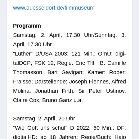
www.duesseldorf.de/filmmuseum
Pro­gramm
Sams­tag, 2. April, 17.30 Uhr/Sonntag, 3.
April, 17.30 Uhr
“Luther” D/USA 2003; 121 Min.; OmU; digi­
talDCP; FSK 12; Regie: Eric Till · B: Camille
Thom­asson, Bart Gavi­gan; Kamer: Robert
Fraisse; Dar­stel­lende: Joseph Fien­nes, Alfred
Molina, Jona­than Firth, Sir Peter Usti­nov,
Claire Cox, Bruno Ganz u.a.
Sams­tag, 2. April, 20 Uhr
“Wie Gott uns schuf” D 2022; 60 Min.; DF;
dig­ti­alHD; ab 18 Jah­ren; Regie/Buch: Hajo