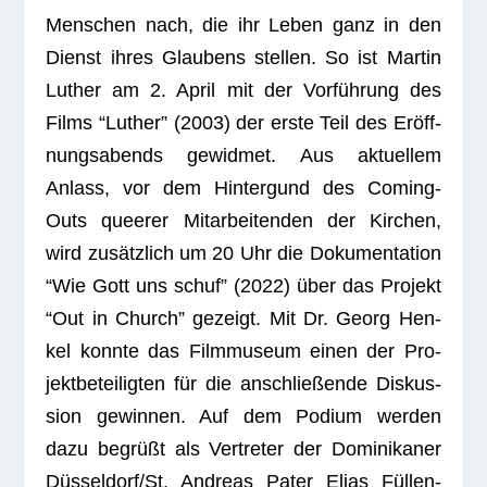
Men­schen nach, die ihr Leben ganz in den
Dienst ihres Glau­bens stel­len. So ist Mar­tin
Luther am 2. April mit der Vor­füh­rung des
Films “Luther” (2003) der erste Teil des Eröff­
nungs­abends gewid­met. Aus aktu­el­lem
Anlass, vor dem Hin­ter­gund des Coming-
Outs quee­rer Mit­ar­bei­ten­den der Kir­chen,
wird zusätz­lich um 20 Uhr die Doku­men­ta­tion
“Wie Gott uns schuf” (2022) über das Pro­jekt
“Out in Church” gezeigt. Mit Dr. Georg Hen­
kel konnte das Film­mu­seum einen der Pro­
jekt­be­tei­lig­ten für die anschlie­ßende Dis­kus­
sion gewin­nen. Auf dem Podium wer­den
dazu begrüßt als Ver­tre­ter der Domi­ni­ka­ner
Düsseldorf/St. Andreas Pater Elias Fül­len­