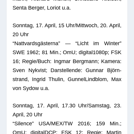
Senta Ber­ger, Loriot u.a.
Sonn­tag, 17. April, 15 Uhr/Mittwoch, 20. April,
20 Uhr
“Natt­vards­gäs­te­rna” — “Licht im Win­ter”
SWE 1962; 81 Min.; OmU; digital1080p; FSK
16; Regie/Buch: Ing­mar Berg­mann; Kamera:
Sven Nykvist; Dar­stel­lende: Gun­nar Björn­
strand, Ingrid Thulin, Gun­nelL­ind­blom, Max
von Sydow u.a.
Sonn­tag, 17. April, 17.30 Uhr/Samstag, 23.
April, 20 Uhr
“Silence” USA/MEX/TW 2016; 159 Min.;
OmU; digi­talDCP; FSK 12; Regie: Mar­tin