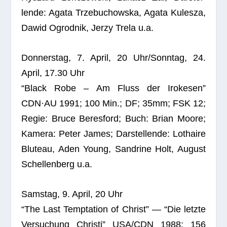
lende: Agata Trze­buchowska, Agata Kulesza,
Dawid Ogrod­nik, Jerzy Trela u.a.
Don­ners­tag, 7. April, 20 Uhr/Sonntag, 24.
April, 17.30 Uhr
“Black Robe – Am Fluss der Iro­ke­sen”
CDN·AU 1991; 100 Min.; DF; 35mm; FSK 12;
Regie: Bruce Beres­ford; Buch: Brian Moore;
Kamera: Peter James; Dar­stel­lende: Lothaire
Blu­teau, Aden Young, Sand­rine Holt, August
Schel­len­berg u.a.
Sams­tag, 9. April, 20 Uhr
“The Last Tempt­a­tion of Christ” — “Die letzte
Ver­su­chung Christi” USA/CDN 1988; 156