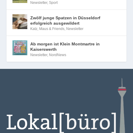
Newsletter
,
Sport
Zwölf junge Spatzen in Düsseldorf
erfolgreich ausgewildert
Katz, Maus & Friends
,
Newsletter
Ab morgen ist Klein Montmartre in
Kaiserswerth
Newsletter
,
NordNews