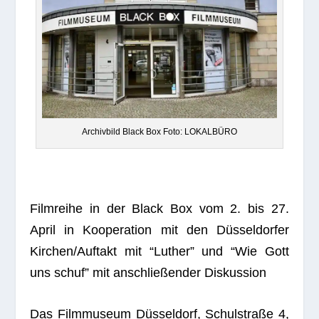
Archiv­bild Black Box Foto: LOKALBÜRO
Film­reihe in der Black Box vom 2. bis 27.
April in Koope­ra­tion mit den Düs­sel­dor­fer
Kirchen/Auftakt mit “Luther” und “Wie Gott
uns schuf” mit anschlie­ßen­der Diskussion
Das Film­mu­seum Düs­sel­dorf, Schul­straße 4,