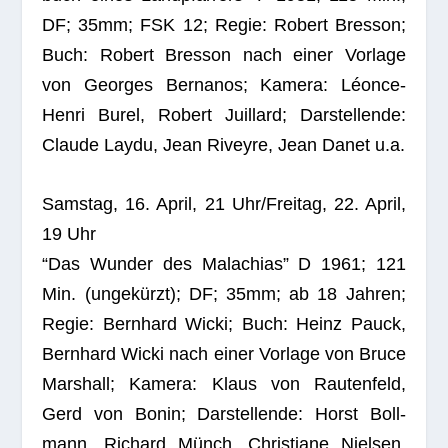
DF; 35mm; FSK 12; Regie: Robert Bres­son;
Buch: Robert Bres­son nach einer Vor­lage
von Geor­ges Ber­na­nos; Kamera: Léonce-
Henri Burel, Robert Juil­lard; Dar­stel­lende:
Claude Laydu, Jean Riveyre, Jean Danet u.a.
Sams­tag, 16. April, 21 Uhr/Freitag, 22. April,
19 Uhr
“Das Wun­der des Mala­chias” D 1961; 121
Min. (unge­kürzt); DF; 35mm; ab 18 Jah­ren;
Regie: Bern­hard Wicki; Buch: Heinz Pauck,
Bern­hard Wicki nach einer Vor­lage von Bruce
Mar­shall; Kamera: Klaus von Rau­ten­feld,
Gerd von Bonin; Dar­stel­lende: Horst Boll­
mann, Richard Münch, Chris­tiane Niel­sen,