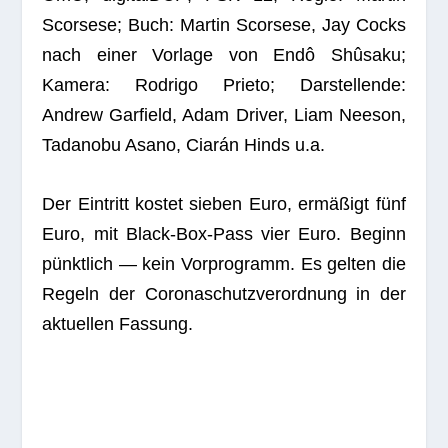
Scor­sese; Buch: Mar­tin Scor­sese, Jay Cocks
nach einer Vor­lage von Endô Shû­s­aku;
Kamera: Rodrigo Prieto; Dar­stel­lende:
Andrew Gar­field, Adam Dri­ver, Liam Nee­son,
Tad­anobu Asano, Ciarán Hinds u.a.
Der Ein­tritt kos­tet sie­ben Euro, ermä­ßigt fünf
Euro, mit Black-Box-Pass vier Euro. Beginn
pünkt­lich — kein Vor­pro­gramm. Es gel­ten die
Regeln der Coro­naschutz­ver­ord­nung in der
aktu­el­len Fassung.