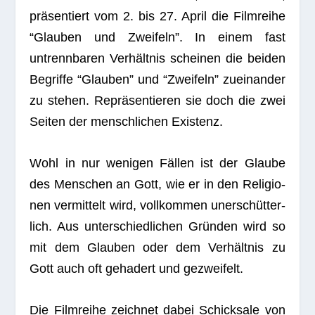
prä­sen­tiert vom 2. bis 27. April die Film­reihe
“Glau­ben und Zwei­feln”. In einem fast
untrenn­ba­ren Ver­hält­nis schei­nen die bei­den
Begriffe “Glau­ben” und “Zwei­feln” zuein­an­der
zu ste­hen. Reprä­sen­tie­ren sie doch die zwei
Sei­ten der mensch­li­chen Existenz.
Wohl in nur weni­gen Fäl­len ist der Glaube
des Men­schen an Gott, wie er in den Reli­gio­
nen ver­mit­telt wird, voll­kom­men uner­schüt­ter­
lich. Aus unter­schied­li­chen Grün­den wird so
mit dem Glau­ben oder dem Ver­hält­nis zu
Gott auch oft geha­dert und gezweifelt.
Die Film­reihe zeich­net dabei Schick­sale von