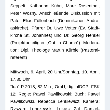
Sep­pelt, Katha­rina Kühn, Marc Rosen­thal,
Peter Wozny. Anschlie­ßende Dis­kus­sion mit
Pater Elias Fül­len­bach (Domi­ni­ka­ner, Andre­
as­kir­che), Pfar­rer Dr. Uwe Vet­ter (Ev. Stadt­
kir­che St. Johan­nes) und Dr. Georg Hen­kel
(Pro­jekt­be­tei­lig­ter „Out in Church“). Mode­ra­
tion: Dipl. Theo­loge Mar­tin Kürble (Pas­to­ral­
re­fe­rent)
Mitt­woch, 6. April, 20 Uhr/Sonntag, 10. April,
17.30 Uhr
“Ida” P 2013; 82 Min.; OmU; digi­talDCP; FSK
12; Regie: Pawel Paw­li­kow­ski; Buch: Pawel
Paw­li­kow­ski, Rebecca Len­kie­wicz; Kamera:
Rys­zard Len­c­zew­ski, Lukasz Zal; Dar­stel­