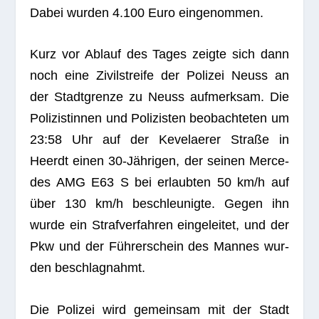
Dabei wur­den 4.100 Euro eingenommen.
Kurz vor Ablauf des Tages zeigte sich dann
noch eine Zivil­streife der Poli­zei Neuss an
der Stadt­grenze zu Neuss auf­merk­sam. Die
Poli­zis­tin­nen und Poli­zis­ten beob­ach­te­ten um
23:58 Uhr auf der Keve­lae­rer Straße in
Heerdt einen 30-Jäh­ri­gen, der sei­nen Mer­ce­
des AMG E63 S bei erlaub­ten 50 km/h auf
über 130 km/h beschleu­nigte. Gegen ihn
wurde ein Straf­ver­fah­ren ein­ge­lei­tet, und der
Pkw und der Füh­rer­schein des Man­nes wur­
den beschlagnahmt.
Die Poli­zei wird gemein­sam mit der Stadt