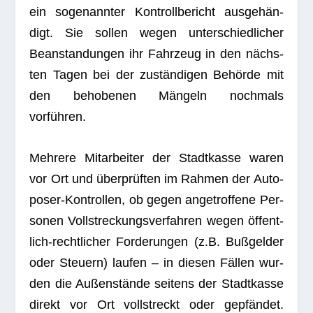
ein soge­nann­ter Kon­troll­be­richt aus­ge­hän­
digt. Sie sol­len wegen unter­schied­li­cher
Bean­stan­dun­gen ihr Fahr­zeug in den nächs­
ten Tagen bei der zustän­di­gen Behörde mit
den beho­be­nen Män­geln noch­mals
vorführen.
Meh­rere Mit­ar­bei­ter der Stadt­kasse waren
vor Ort und über­prüf­ten im Rah­men der Auto­
po­ser-Kon­trol­len, ob gegen ange­trof­fene Per­
so­nen Voll­stre­ckungs­ver­fah­ren wegen öffent­
lich-recht­li­cher For­de­run­gen (z.B. Buß­gel­der
oder Steu­ern) lau­fen – in die­sen Fäl­len wur­
den die Außen­stände sei­tens der Stadt­kasse
direkt vor Ort voll­streckt oder gepfän­det.