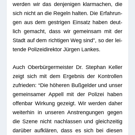
wer­den wir das den­je­ni­gen klar­ma­chen, die
sich nicht an die Regeln hal­ten. Die Erfah­run­
gen aus dem gest­ri­gen Ein­satz haben deut­
lich gemacht, dass wir gemein­sam mit der
Stadt auf dem rich­ti­gen Weg sind”, so der lei­
tende Poli­zei­di­rek­tor Jür­gen Lankes.
Auch Ober­bür­ger­meis­ter Dr. Ste­phan Kel­ler
zeigt sich mit dem Ergeb­nis der Kon­trol­len
zufrie­den: “Die höhe­ren Buß­gel­der und unser
gemein­sa­mer Appell mit der Poli­zei haben
offen­bar Wir­kung gezeigt. Wir wer­den daher
wei­ter­hin in unse­ren Anstren­gun­gen gegen
die Szene nicht nach­las­sen und gleich­zei­tig
dar­über auf­klä­ren, dass es sich bei die­sen