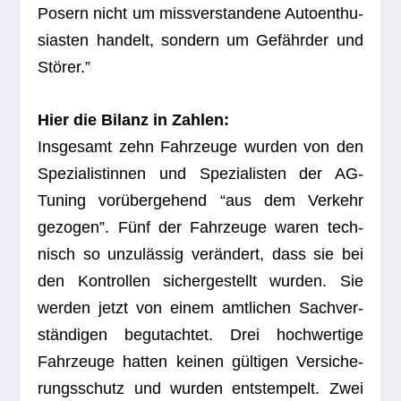
Posern nicht um miss­ver­stan­dene Autoen­thu­
si­as­ten han­delt, son­dern um Gefähr­der und
Störer.”
Hier die Bilanz in Zahlen:
Ins­ge­samt zehn Fahr­zeuge wur­den von den
Spe­zia­lis­tin­nen und Spe­zia­lis­ten der AG-
Tuning vor­über­ge­hend “aus dem Ver­kehr
gezo­gen”. Fünf der Fahr­zeuge waren tech­
nisch so unzu­läs­sig ver­än­dert, dass sie bei
den Kon­trol­len sicher­ge­stellt wur­den. Sie
wer­den jetzt von einem amt­li­chen Sach­ver­
stän­di­gen begut­ach­tet. Drei hoch­wer­tige
Fahr­zeuge hat­ten kei­nen gül­ti­gen Ver­si­che­
rungs­schutz und wur­den ent­stem­pelt. Zwei