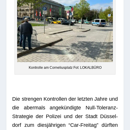
Kon­trolle am Cor­ne­li­us­platz Fot: LOKALBÜRO
Die stren­gen Kon­trol­len der letz­ten Jahre und
die aber­mals ange­kün­digte Null-Tole­ranz-
Stra­te­gie der Poli­zei und der Stadt Düs­sel­
dorf zum dies­jäh­ri­gen “Car-Frei­tag” dürf­ten