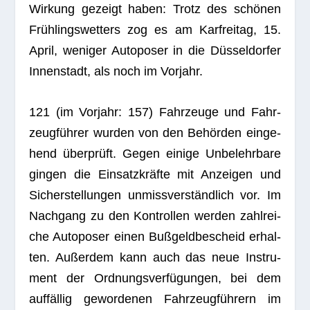
Wir­kung gezeigt haben: Trotz des schö­nen
Früh­lings­wet­ters zog es am Kar­frei­tag, 15.
April, weni­ger Auto­po­ser in die Düs­sel­dor­fer
Innen­stadt, als noch im Vorjahr.
121 (im Vor­jahr: 157) Fahr­zeuge und Fahr­
zeug­füh­rer wur­den von den Behör­den ein­ge­
hend über­prüft. Gegen einige Unbe­lehr­bare
gin­gen die Ein­satz­kräfte mit Anzei­gen und
Sicher­stel­lun­gen unmiss­ver­ständ­lich vor. Im
Nach­gang zu den Kon­trol­len wer­den zahl­rei­
che Auto­po­ser einen Buß­geld­be­scheid erhal­
ten. Außer­dem kann auch das neue Instru­
ment der Ord­nungs­ver­fü­gun­gen, bei dem
auf­fäl­lig gewor­de­nen Fahr­zeug­füh­rern im