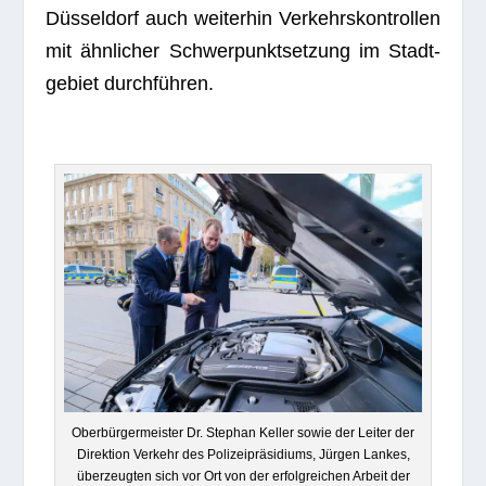
Düs­sel­dorf auch wei­ter­hin Ver­kehrs­kon­trol­len
mit ähn­li­cher Schwer­punkt­set­zung im Stadt­
ge­biet durchführen.
Ober­bür­ger­meis­ter Dr. Ste­phan Kel­ler sowie der Lei­ter der
Direk­tion Ver­kehr des Poli­zei­prä­si­di­ums, Jür­gen Lan­kes,
über­zeug­ten sich vor Ort von der erfolg­rei­chen Arbeit der