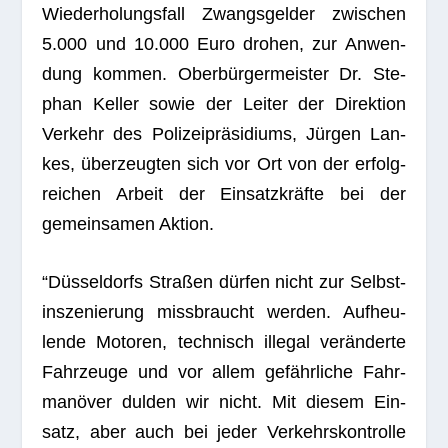
Wie­der­ho­lungs­fall Zwangs­gel­der zwi­schen
5.000 und 10.000 Euro dro­hen, zur Anwen­
dung kom­men. Ober­bür­ger­meis­ter Dr. Ste­
phan Kel­ler sowie der Lei­ter der Direk­tion
Ver­kehr des Poli­zei­prä­si­di­ums, Jür­gen Lan­
kes, über­zeug­ten sich vor Ort von der erfolg­
rei­chen Arbeit der Ein­satz­kräfte bei der
gemein­sa­men Aktion.
“Düs­sel­dorfs Stra­ßen dür­fen nicht zur Selbst­
in­sze­nie­rung miss­braucht wer­den. Auf­heu­
lende Moto­ren, tech­nisch ille­gal ver­än­derte
Fahr­zeuge und vor allem gefähr­li­che Fahr­
ma­nö­ver dul­den wir nicht. Mit die­sem Ein­
satz, aber auch bei jeder Ver­kehrs­kon­trolle