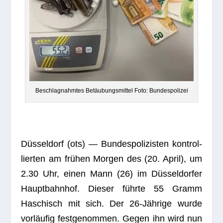
Beschlag­nahm­tes Betäu­bungs­mit­tel Foto: Bundespolizei
Düs­sel­dorf (ots) — Bun­des­po­li­zis­ten kon­trol­
lier­ten am frü­hen Mor­gen des (20. April), um
2.30 Uhr, einen Mann (26) im Düs­sel­dor­fer
Haupt­bahn­hof. Die­ser führte 55 Gramm
Haschisch mit sich. Der 26-Jäh­rige wurde
vor­läu­fig fest­ge­nom­men. Gegen ihn wird nun