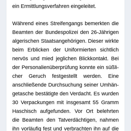
ein Ermitt­lungs­ver­fah­ren eingeleitet.
Wäh­rend eines Strei­fen­gangs bemerk­ten die
Beam­ten der Bun­des­po­li­zei den 26-Jäh­ri­gen
alge­ri­schen Staats­an­ge­hö­ri­gen. Die­ser wirkte
beim Erbli­cken der Uni­for­mier­ten sicht­lich
ner­vös und mied jeg­li­chen Blick­kon­takt. Bei
der Per­so­na­li­en­über­prü­fung konnte ein süß­li­
cher Geruch fest­ge­stellt wer­den. Eine
anschlie­ßende Durch­su­chung sei­ner Umhän­
ge­ta­sche bestä­tigte den Ver­dacht. Es wur­den
30 Ver­pa­ckun­gen mit ins­ge­samt 55 Gramm
Haschisch auf­ge­fun­den. Vor Ort belehr­ten
die Beam­ten den Tat­ver­däch­ti­gen, nah­men
ihn vor­läu­fig fest und ver­brach­ten ihn auf die