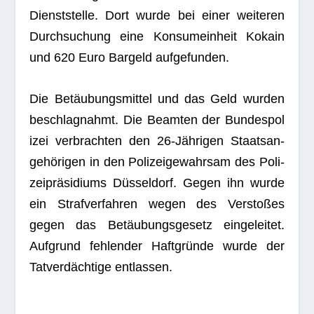
Dienst­stelle. Dort wurde bei einer wei­te­ren
Durch­su­chung eine Kon­sum­ein­heit Kokain
und 620 Euro Bar­geld aufgefunden.
Die Betäu­bungs­mit­tel und das Geld wur­den
beschlag­nahmt. Die Beam­ten der Bun­des­po­l
i­zei ver­brach­ten den 26-Jäh­ri­gen Staats­an­
ge­hö­ri­gen in den Poli­zei­ge­wahr­sam des Poli­
zei­prä­si­di­ums Düs­sel­dorf. Gegen ihn wurde
ein Straf­ver­fah­ren wegen des Ver­sto­ßes
gegen das Betäu­bungs­ge­setz ein­ge­lei­tet.
Auf­grund feh­len­der Haft­gründe wurde der
Tat­ver­däch­tige entlassen.