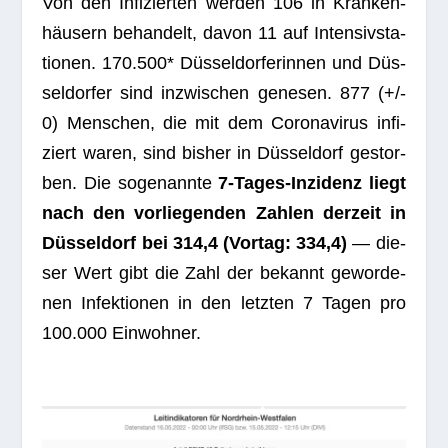
Von den Infi­zier­ten wer­den 106 in Kran­ken­
häu­sern behan­delt, davon 11 auf Inten­siv­sta­
tio­nen. 170.500* Düs­sel­dor­fe­rin­nen und Düs­
sel­dor­fer sind inzwi­schen gene­sen.
877
(+/-
0) Men­schen, die mit dem Coro­na­vi­rus infi­
ziert waren, sind bis­her in Düs­sel­dorf gestor­
ben. Die soge­nannte
7‑Ta­ges-Inzi­denz liegt
nach den vor­lie­gen­den Zah­len der­zeit in
Düs­sel­dorf bei 314,4 (Vor­tag: 334,4)
— die­
ser Wert gibt die Zahl der bekannt gewor­de­
nen Infek­tio­nen in den letz­ten 7 Tagen pro
100.000 Einwohner.