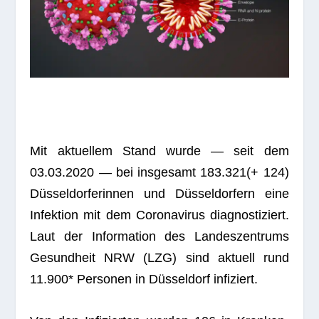
Mit aktu­el­lem Stand wurde — seit dem
03.03.2020 — bei ins­ge­samt 183.321(+ 124)
Düs­sel­dor­fe­rin­nen und Düs­sel­dor­fern eine
Infek­tion mit dem Coro­na­vi­rus dia­gnos­ti­ziert.
Laut der Infor­ma­tion des Lan­des­zen­trums
Gesund­heit NRW (LZG) sind aktu­ell rund
11.900* Per­so­nen in Düs­sel­dorf infiziert.