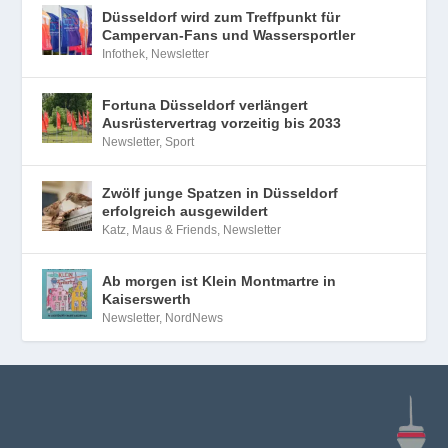
Düsseldorf wird zum Treffpunkt für
Campervan-Fans und Wassersportler
Infothek
,
Newsletter
Fortuna Düsseldorf verlängert
Ausrüstervertrag vorzeitig bis 2033
Newsletter
,
Sport
Zwölf junge Spatzen in Düsseldorf
erfolgreich ausgewildert
Katz, Maus & Friends
,
Newsletter
Ab morgen ist Klein Montmartre in
Kaiserswerth
Newsletter
,
NordNews