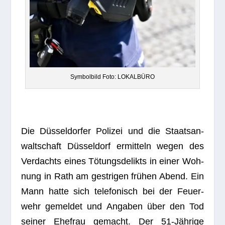
Sym­bol­bild Foto: LOKALBÜRO
Die Düs­sel­dor­fer Poli­zei und die Staats­an­
walt­schaft Düs­sel­dorf ermit­teln wegen des
Ver­dachts eines Tötungs­de­likts in einer Woh­
nung in Rath am gest­ri­gen frü­hen Abend. Ein
Mann hatte sich tele­fo­nisch bei der Feu­er­
wehr gemel­det und Anga­ben über den Tod
sei­ner Ehe­frau gemacht. Der 51-Jäh­rige