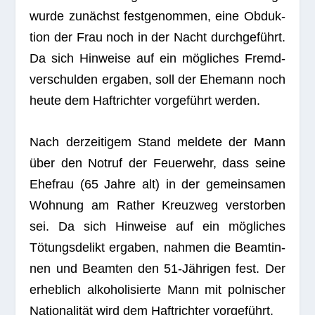
wurde zunächst fest­ge­nom­men, eine Obduk­
tion der Frau noch in der Nacht durch­ge­führt.
Da sich Hin­weise auf ein mög­li­ches Fremd­
ver­schul­den erga­ben, soll der Ehe­mann noch
heute dem Haft­rich­ter vor­ge­führt werden.
Nach der­zei­ti­gem Stand mel­dete der Mann
über den Not­ruf der Feu­er­wehr, dass seine
Ehe­frau (65 Jahre alt) in der gemein­sa­men
Woh­nung am Rather Kreuz­weg ver­stor­ben
sei. Da sich Hin­weise auf ein mög­li­ches
Tötungs­de­likt erga­ben, nah­men die Beam­tin­
nen und Beam­ten den 51-Jäh­ri­gen fest. Der
erheb­lich alko­ho­li­sierte Mann mit pol­ni­scher
Natio­na­li­tät wird dem Haft­rich­ter vorgeführt.