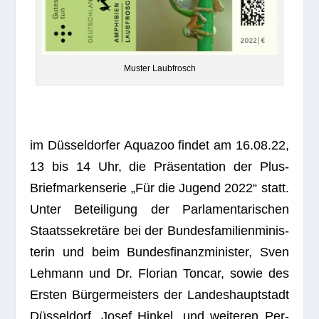
Mus­ter Laubfrosch
im Düs­sel­dor­fer Aqua­zoo fin­det am 16.08.22,
13 bis 14 Uhr, die Prä­sen­ta­tion der Plus-
Brief­mar­ken­se­rie „Für die Jugend 2022“ statt.
Unter Betei­li­gung der Par­la­men­ta­ri­schen
Staats­se­kre­täre bei der Bun­des­fa­mi­li­en­mi­nis­
te­rin und beim Bun­des­fi­nanz­mi­nis­ter, Sven
Leh­mann und Dr. Flo­rian Ton­car, sowie des
Ers­ten Bür­ger­meis­ters der Lan­des­haupt­stadt
Düs­sel­dorf, Josef Hin­kel, und wei­te­ren Per­