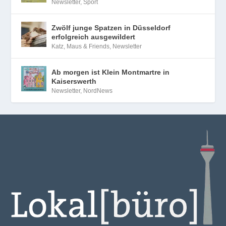
Newsletter
,
Sport
Zwölf junge Spatzen in Düsseldorf
erfolgreich ausgewildert
Katz, Maus & Friends
,
Newsletter
Ab morgen ist Klein Montmartre in
Kaiserswerth
Newsletter
,
NordNews