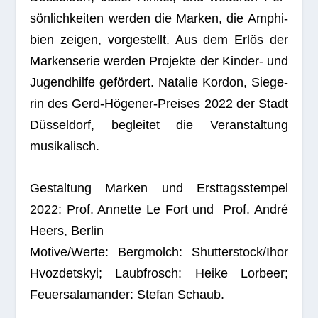
sön­lich­kei­ten wer­den die Mar­ken, die Amphi­
bien zei­gen, vor­ge­stellt. Aus dem Erlös der
Mar­ken­se­rie wer­den Pro­jekte der Kin­der- und
Jugend­hilfe geför­dert. Nata­lie Kor­don, Sie­ge­
rin des Gerd-Höge­ner-Prei­ses 2022 der Stadt
Düs­sel­dorf, beglei­tet die Ver­an­stal­tung
musikalisch.
Gestal­tung Mar­ken und Erst­tags­stem­pel
2022: Prof. Annette Le Fort und Prof. André
Heers, Berlin
Motive/Werte: Berg­molch: Shutterstock/Ihor
Hvoz­dets­kyi; Laub­frosch: Heike Lor­beer;
Feu­er­sa­la­man­der: Ste­fan Schaub.