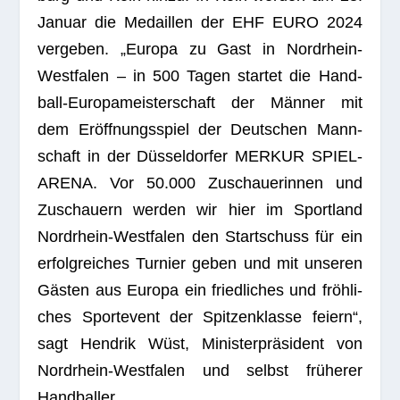
Januar die Medail­len der EHF EURO 2024
ver­ge­ben. „Europa zu Gast in Nord­rhein-
West­fa­len – in 500 Tagen star­tet die Hand­
ball-Euro­pa­meis­ter­schaft der Män­ner mit
dem Eröff­nungs­spiel der Deut­schen Mann­
schaft in der Düs­sel­dor­fer MERKUR SPIEL-
ARENA. Vor 50.000 Zuschaue­rin­nen und
Zuschau­ern wer­den wir hier im Sport­land
Nord­rhein-West­fa­len den Start­schuss für ein
erfolg­rei­ches Tur­nier geben und mit unse­ren
Gäs­ten aus Europa ein fried­li­ches und fröh­li­
ches Sport­event der Spit­zen­klasse fei­ern“,
sagt
Hen­drik Wüst, Minis­ter­prä­si­dent von
Nord­rhein-West­fa­len
und selbst frü­he­rer
Handballer.