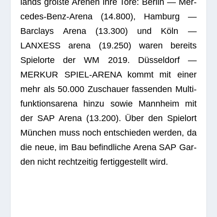
lands größte Are­nen ihre Tore: Ber­lin — Mer­
ce­des-Benz-Arena (14.800), Ham­burg —
Bar­clays Arena (13.300) und Köln —
LANXESS arena (19.250) waren bereits
Spiel­orte der WM 2019. Düs­sel­dorf —
MERKUR SPIEL-ARENA kommt mit einer
mehr als 50.000 Zuschauer fas­sen­den Mul­ti­
funk­ti­ons­arena hinzu sowie Mann­heim mit
der SAP Arena (13.200). Über den Spiel­ort
Mün­chen muss noch ent­schie­den wer­den, da
die neue, im Bau befind­li­che Arena SAP Gar­
den nicht recht­zei­tig fer­tig­ge­stellt wird.