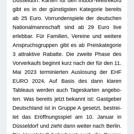
Düs­sel­dorf: Kar­ten für den Indoor-Welt­re­kord
gibt es in der güns­tigs­ten Kate­go­rie bereits
ab 25 Euro. Vor­run­den­spiele der deut­schen
Natio­nal­mann­schaft sind ab 29 Euro live
erleb­bar. Für Fami­lien, Ver­eine und wei­tere
Anspruchs­grup­pen gibt es ab Preis­ka­te­go­rie
3 attrak­tive Rabatte. Die zweite Phase des
Vor­ver­kaufs beginnt kurz nach der für den 11.
Mai 2023 ter­mi­nier­ten Aus­lo­sung der EHF
EURO 2024. Auf Basis des dann kla­ren
Tableaus wer­den auch Tages­kar­ten ange­bo­
ten. Was bereits jetzt bekannt ist: Gast­ge­ber
Deutsch­land ist in Gruppe A gesetzt, bestrei­
tet das Eröff­nungs­spiel am 10. Januar in
Düs­sel­dorf und zieht dann wei­ter nach Ber­lin.