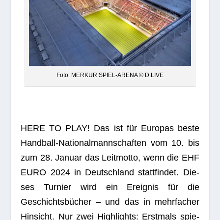
Foto: MERKUR SPIEL-ARENA © D.LIVE
HERE TO PLAY! Das ist für Euro­pas beste
Hand­ball-Natio­nal­mann­schaf­ten vom 10. bis
zum 28. Januar das Leit­motto, wenn die
EHF
EURO 2024
in Deutsch­land statt­fin­det. Die­
ses Tur­nier wird ein Ereig­nis für die
Geschichts­bü­cher – und das in mehr­fa­cher
Hin­sicht. Nur zwei High­lights: Erst­mals spie­