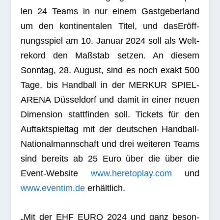
len 24 Teams in nur einem Gast­ge­ber­land
um den kon­ti­nen­ta­len Titel, und das
Eröff­
nungs­spiel am 10. Januar 2024
soll als Welt­
re­kord den Maß­stab set­zen. An die­sem
Sonn­tag, 28. August, sind es noch exakt 500
Tage, bis Hand­ball in der
MERKUR SPIEL-
ARENA Düs­sel­dorf
und damit in einer neuen
Dimen­sion statt­fin­den soll. Tickets für den
Auf­takt­spiel­tag mit der deut­schen Hand­ball-
Natio­nal­mann­schaft und drei wei­te­ren Teams
sind bereits ab 25 Euro über die über die
Event-Web­site
www.heretoplay.com
und
www.eventim.de
erhältlich.
„Mit der EHF EURO 2024 und ganz beson­