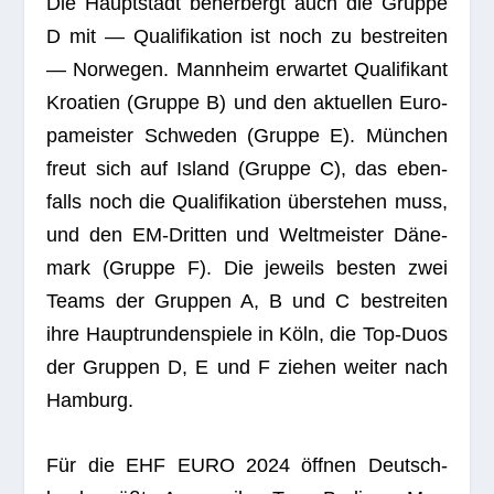
Die Haupt­stadt beher­bergt auch die Gruppe
D mit — Qua­li­fi­ka­tion ist noch zu bestrei­ten
— Nor­we­gen. Mann­heim erwar­tet Qua­li­fi­kant
Kroa­tien (Gruppe B) und den aktu­el­len Euro­
pa­meis­ter Schwe­den (Gruppe E). Mün­chen
freut sich auf Island (Gruppe C), das eben­
falls noch die Qua­li­fi­ka­tion über­ste­hen muss,
und den EM-Drit­ten und Welt­meis­ter Däne­
mark (Gruppe F). Die jeweils bes­ten zwei
Teams der Grup­pen A, B und C bestrei­ten
ihre Haupt­run­den­spiele in Köln, die Top-Duos
der Grup­pen D, E und F zie­hen wei­ter nach
Hamburg.
Für die EHF EURO 2024 öff­nen Deutsch­