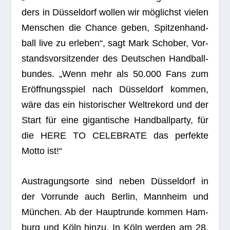
ders in Düs­sel­dorf wol­len wir mög­lichst vie­len
Men­schen die Chance geben, Spit­zen­hand­
ball live zu erle­ben“, sagt
Mark Scho­ber, Vor­
stands­vor­sit­zen­der des Deut­schen Hand­ball­
bun­des
. „Wenn mehr als 50.000 Fans zum
Eröff­nungs­spiel nach Düs­sel­dorf kom­men,
wäre das ein his­to­ri­scher Welt­re­kord und der
Start für eine gigan­ti­sche Hand­ball­party, für
die HERE TO CELEBRATE das per­fekte
Motto ist!“
Aus­tra­gungs­orte sind neben Düs­sel­dorf in
der Vor­runde auch Ber­lin, Mann­heim und
Mün­chen. Ab der Haupt­runde kom­men Ham­
burg und Köln hinzu. In Köln wer­den am 28.