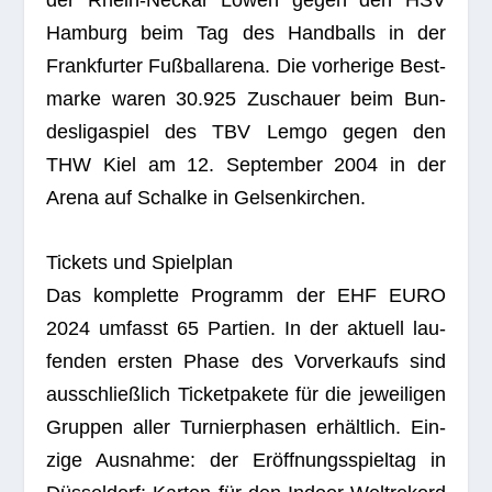
der Rhein-Neckar Löwen gegen den HSV
Ham­burg beim Tag des Hand­balls in der
Frank­fur­ter Fuß­ball­arena. Die vor­he­rige Best­
marke waren 30.925 Zuschauer beim Bun­
des­li­ga­spiel des TBV Lemgo gegen den
THW Kiel am 12. Sep­tem­ber 2004 in der
Arena auf Schalke in Gelsenkirchen.
Tickets und Spielplan
Das kom­plette Pro­gramm der EHF EURO
2024 umfasst 65 Par­tien. In der aktu­ell lau­
fen­den ers­ten Phase des Vor­ver­kaufs sind
aus­schließ­lich Ticket­pa­kete für die jewei­li­gen
Grup­pen aller Tur­nier­pha­sen erhält­lich. Ein­
zige Aus­nahme: der Eröff­nungs­spiel­tag in