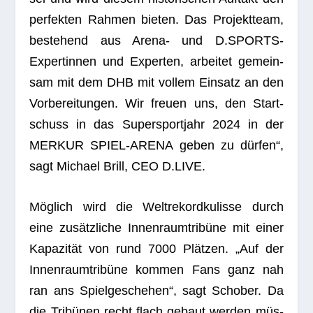
per­fek­ten Rah­men bie­ten. Das Pro­jekt­team,
bestehend aus Arena- und D.SPORTS-
Expertinnen und Exper­ten, arbei­tet gemein­
sam mit dem DHB mit vol­lem Ein­satz an den
Vor­be­rei­tun­gen. Wir freuen uns, den Start­
schuss in das Super­sport­jahr 2024 in der
MERKUR SPIEL-ARENA geben zu dür­fen“,
sagt
Michael Brill, CEO D.LIVE.
Mög­lich wird die Welt­re­kord­ku­lisse durch
eine zusätz­li­che Innen­raum­tri­büne mit einer
Kapa­zi­tät von rund 7000 Plät­zen. „Auf der
Innen­raum­tri­büne kom­men Fans ganz nah
ran ans Spiel­ge­sche­hen“, sagt Scho­ber. Da
die Tri­bü­nen recht flach gebaut wer­den müs­