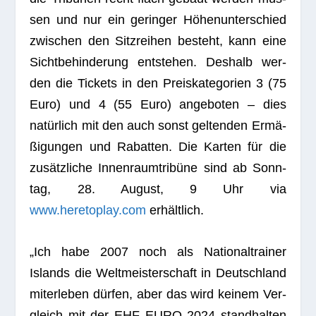
sen und nur ein gerin­ger Höhen­un­ter­schied
zwi­schen den Sitz­rei­hen besteht, kann eine
Sicht­be­hin­de­rung ent­ste­hen. Des­halb wer­
den die Tickets in den Preis­ka­te­go­rien 3 (75
Euro) und 4 (55 Euro) ange­bo­ten – dies
natür­lich mit den auch sonst gel­ten­den Ermä­
ßi­gun­gen und Rabat­ten. Die Kar­ten für die
zusätz­li­che Innen­raum­tri­büne sind ab Sonn­
tag, 28. August, 9 Uhr via
www.heretoplay.com
erhältlich.
„Ich habe 2007 noch als Natio­nal­trai­ner
Islands die Welt­meis­ter­schaft in Deutsch­land
mit­er­le­ben dür­fen, aber das wird kei­nem Ver­
gleich mit der EHF EURO 2024 stand­hal­ten