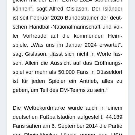
kön­nen“, sagt
Alfred Gis­la­son
. Der Islän­der
ist seit Februar 2020 Bun­des­trai­ner der deut­
schen Hand­ball-Natio­nal­mann­schaft und vol­
ler Vor­freude auf die kom­men­den Heim­
spiele. „Was uns im Januar 2024 erwar­tet“,
sagt
Gis­la­son
, „lässt sich nicht in Worte fas­
sen. Allein die Aus­sicht auf das Eröff­nungs­
spiel vor mehr als 50.000 Fans in Düs­sel­dorf
ist für jeden Spie­ler ein Antrieb, alles zu
geben, um Teil des EM-Teams zu sein.“
Die Welt­re­kord­marke wurde auch in einem
deut­schen Fuß­ball­sta­dion auf­ge­stellt: 44.189
Fans sahen am 6. Sep­tem­ber 2014 die Par­tie