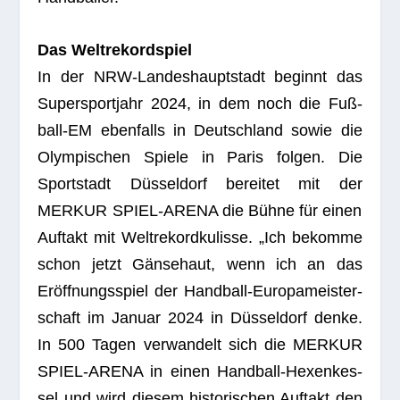
Das Welt­re­kord­spiel
In der NRW-Lan­des­haupt­stadt beginnt das
Super­sport­jahr 2024, in dem noch die Fuß­
ball-EM eben­falls in Deutsch­land sowie die
Olym­pi­schen Spiele in Paris fol­gen. Die
Sport­stadt Düs­sel­dorf
berei­tet mit der
MERKUR SPIEL-ARENA
die Bühne für einen
Auf­takt mit Welt­re­kord­ku­lisse. „Ich bekomme
schon jetzt Gän­se­haut, wenn ich an das
Eröff­nungs­spiel der Hand­ball-Euro­pa­meis­ter­
schaft im Januar 2024 in Düs­sel­dorf denke.
In 500 Tagen ver­wan­delt sich die MERKUR
SPIEL-ARENA in einen Hand­ball-Hexen­kes­
sel und wird die­sem his­to­ri­schen Auf­takt den