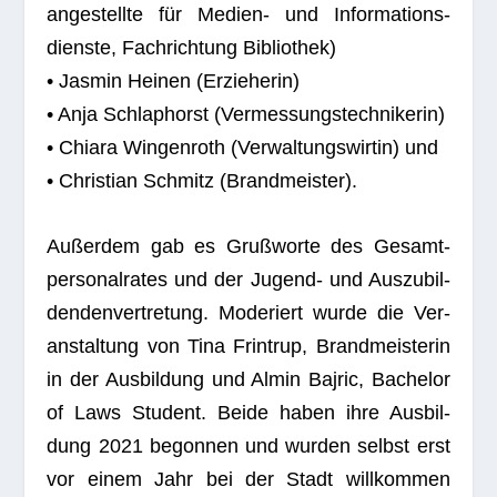
an­ge­stellte für Medien- und Infor­ma­ti­ons­
dienste, Fach­rich­tung Bibliothek)
• Jas­min Hei­nen (Erzie­he­rin)
• Anja Schlaphorst (Ver­mes­sungs­tech­ni­ke­rin)
• Chiara Win­gen­roth (Ver­wal­tungs­wir­tin) und
• Chris­tian Schmitz (Brand­meis­ter).
Außer­dem gab es Gruß­worte des Gesamt­
per­so­nal­ra­tes und der Jugend- und Aus­zu­bil­
den­den­ver­tre­tung. Mode­riert wurde die Ver­
an­stal­tung von Tina Frin­trup, Brand­meis­te­rin
in der Aus­bil­dung und Almin Bajric, Bache­lor
of Laws Stu­dent. Beide haben ihre Aus­bil­
dung 2021 begon­nen und wur­den selbst erst
vor einem Jahr bei der Stadt will­kom­men