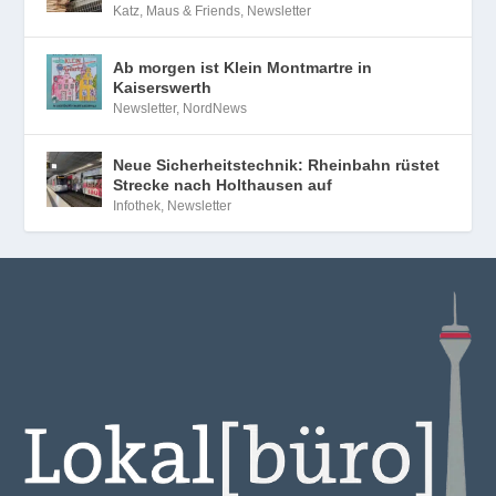
Katz, Maus & Friends
,
Newsletter
Ab morgen ist Klein Montmartre in
Kaiserswerth
Newsletter
,
NordNews
Neue Sicherheitstechnik: Rheinbahn rüstet
Strecke nach Holthausen auf
Infothek
,
Newsletter