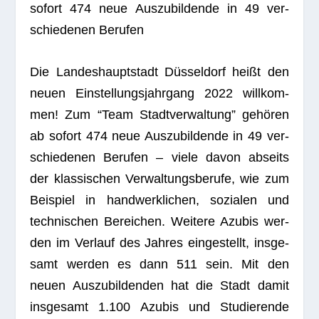
sofort 474 neue Aus­zu­bil­dende in 49 ver­
schie­de­nen Berufen
Die Lan­des­haupt­stadt Düs­sel­dorf heißt den
neuen Ein­stel­lungs­jahr­gang 2022 will­kom­
men! Zum “Team Stadt­ver­wal­tung” gehö­ren
ab sofort 474 neue Aus­zu­bil­dende in 49 ver­
schie­de­nen Beru­fen – viele davon abseits
der klas­si­schen Ver­wal­tungs­be­rufe, wie zum
Bei­spiel in hand­werk­li­chen, sozia­len und
tech­ni­schen Berei­chen. Wei­tere Azu­bis wer­
den im Ver­lauf des Jah­res ein­ge­stellt, ins­ge­
samt wer­den es dann 511 sein. Mit den
neuen Aus­zu­bil­den­den hat die Stadt damit
ins­ge­samt 1.100 Azu­bis und Stu­die­rende