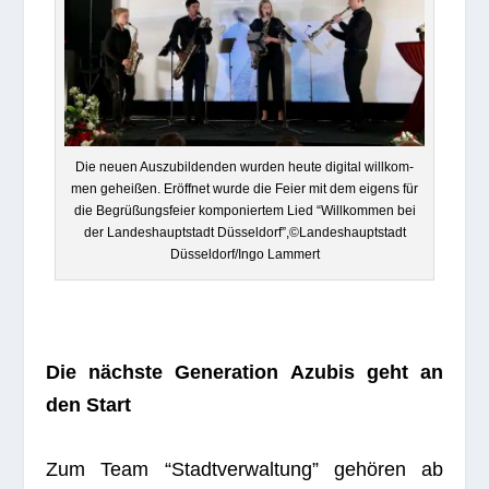
Die neuen Aus­zu­bil­den­den wur­den heute digi­tal will­kom­
men gehei­ßen. Eröff­net wurde die Feier mit dem eigens für
die Begrü­ßungs­feier kom­po­nier­tem Lied “Will­kom­men bei
der Lan­des­haupt­stadt Düsseldorf”,©Landeshauptstadt
Düsseldorf/Ingo Lammert
Die nächste Gene­ra­tion Azu­bis geht an
den Start
Zum Team “Stadt­ver­wal­tung” gehö­ren ab