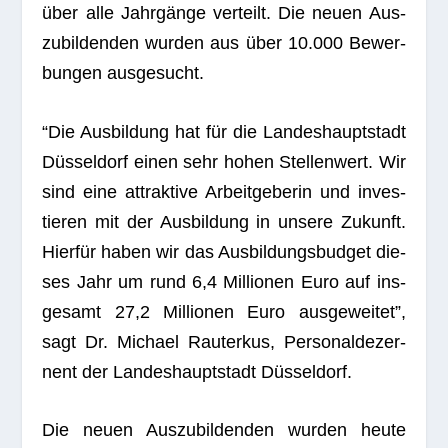
über alle Jahr­gänge ver­teilt. Die neuen Aus­
zu­bil­den­den wur­den aus über 10.000 Bewer­
bun­gen ausgesucht.
“Die Aus­bil­dung hat für die Lan­des­haupt­stadt
Düs­sel­dorf einen sehr hohen Stel­len­wert. Wir
sind eine attrak­tive Arbeit­ge­be­rin und inves­
tie­ren mit der Aus­bil­dung in unsere Zukunft.
Hier­für haben wir das Aus­bil­dungs­bud­get die­
ses Jahr um rund 6,4 Mil­lio­nen Euro auf ins­
ge­samt 27,2 Mil­lio­nen Euro aus­ge­wei­tet”,
sagt Dr. Michael Rau­ter­kus, Per­so­nal­de­zer­
nent der Lan­des­haupt­stadt Düsseldorf.
Die neuen Aus­zu­bil­den­den wur­den heute