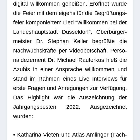
digi­tal will­kom­men gehei­ßen. Eröff­net wurde
die Feier mit dem eigens für die Begrü­ßungs­
feier kom­po­nier­tem Lied “Will­kom­men bei der
Lan­des­haupt­stadt Düs­sel­dorf”. Ober­bür­ger­
meis­ter Dr. Ste­phan Kel­ler begrüßte die
Nach­wuchs­kräfte per Video­bot­schaft. Per­so­
nal­de­zer­nent Dr. Michael Rau­ter­kus hieß die
Azu­bis in einer Anspra­che will­kom­men und
stand im Rah­men eines Live Inter­views für
erste Fra­gen und Anre­gun­gen zur Ver­fü­gung.
Das High­light war die Aus­zeich­nung der
Jahr­gangs­bes­ten 2022. Aus­ge­zeich­net
wurden:
• Katha­rina Vie­ten und Atlas Amlin­ger (Fach­