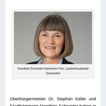
Doro­thée Schnei­der Käm­me­rin Foto: Lan­des­haupt­stadt
Düsseldorf
Ober­bür­ger­meis­ter Dr. Ste­phan Kel­ler und
Stadt­käm­me­rin Doro­thée Schnei­der haben in