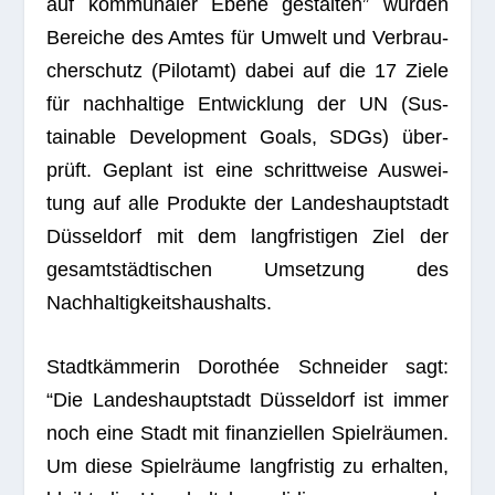
auf kom­mu­na­ler Ebene gestal­ten” wur­den
Berei­che des Amtes für Umwelt und Ver­brau­
cher­schutz (Pilot­amt) dabei auf die 17 Ziele
für nach­hal­tige Ent­wick­lung der UN (Sus­
tainable Deve­lo­p­ment Goals, SDGs) über­
prüft. Geplant ist eine schritt­weise Aus­wei­
tung auf alle Pro­dukte der Lan­des­haupt­stadt
Düs­sel­dorf mit dem lang­fris­ti­gen Ziel der
gesamt­städ­ti­schen Umset­zung des
Nachhaltigkeitshaushalts.
Stadt­käm­me­rin Doro­thée Schnei­der sagt:
“Die Lan­des­haupt­stadt Düs­sel­dorf ist immer
noch eine Stadt mit finan­zi­el­len Spiel­räu­men.
Um diese Spiel­räume lang­fris­tig zu erhal­ten,