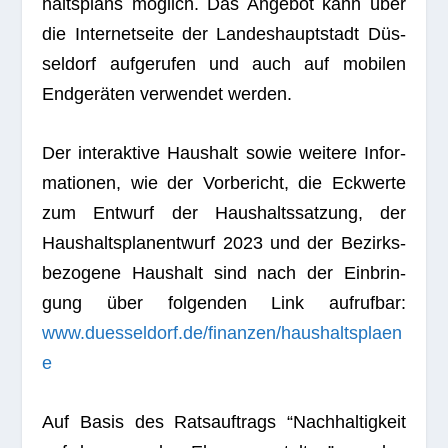
halts­plans mög­lich. Das Ange­bot kann über
die Inter­net­seite der Lan­des­haupt­stadt Düs­
sel­dorf auf­ge­ru­fen und auch auf mobi­len
End­ge­rä­ten ver­wen­det werden.
Der inter­ak­tive Haus­halt sowie wei­tere Infor­
ma­tio­nen, wie der Vor­be­richt, die Eck­werte
zum Ent­wurf der Haus­halts­sat­zung, der
Haus­halts­plan­ent­wurf 2023 und der Bezirks­
be­zo­gene Haus­halt sind nach der Ein­brin­
gung über fol­gen­den Link auf­ruf­bar:
www.duesseldorf.de/finanzen/haushaltsplaen
e
Auf Basis des Rats­auf­trags “Nach­hal­tig­keit