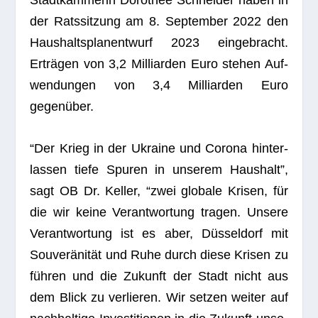
der Rats­sit­zung am 8. Sep­tem­ber 2022 den
Haus­halts­plan­ent­wurf 2023 ein­ge­bracht.
Erträ­gen von 3,2 Mil­li­ar­den Euro ste­hen Auf­
wen­dun­gen von 3,4 Mil­li­ar­den Euro
gegenüber.
“Der Krieg in der Ukraine und Corona hin­ter­
las­sen tiefe Spu­ren in unse­rem Haus­halt”,
sagt OB Dr. Kel­ler, “zwei glo­bale Kri­sen, für
die wir keine Ver­ant­wor­tung tra­gen. Unsere
Ver­ant­wor­tung ist es aber, Düs­sel­dorf mit
Sou­ve­rä­ni­tät und Ruhe durch diese Kri­sen zu
füh­ren und die Zukunft der Stadt nicht aus
dem Blick zu ver­lie­ren. Wir set­zen wei­ter auf