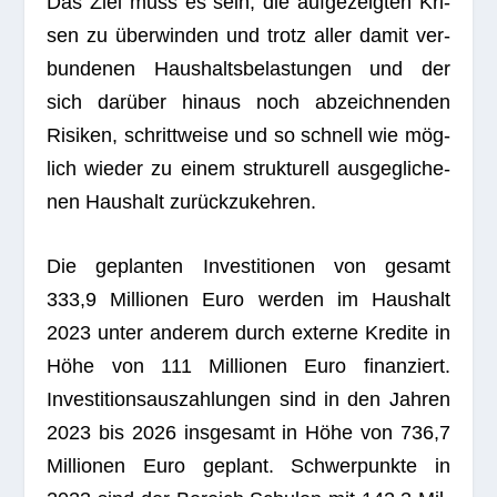
Das Ziel muss es sein, die auf­ge­zeig­ten Kri­
sen zu über­win­den und trotz aller damit ver­
bun­de­nen Haus­halts­be­las­tun­gen und der
sich dar­über hin­aus noch abzeich­nen­den
Risi­ken, schritt­weise und so schnell wie mög­
lich wie­der zu einem struk­tu­rell aus­ge­gli­che­
nen Haus­halt zurückzukehren.
Die geplan­ten Inves­ti­tio­nen von gesamt
333,9 Mil­lio­nen Euro wer­den im Haus­halt
2023 unter ande­rem durch externe Kre­dite in
Höhe von 111 Mil­lio­nen Euro finan­ziert.
Inves­ti­ti­ons­aus­zah­lun­gen sind in den Jah­ren
2023 bis 2026 ins­ge­samt in Höhe von 736,7
Mil­lio­nen Euro geplant. Schwer­punkte in