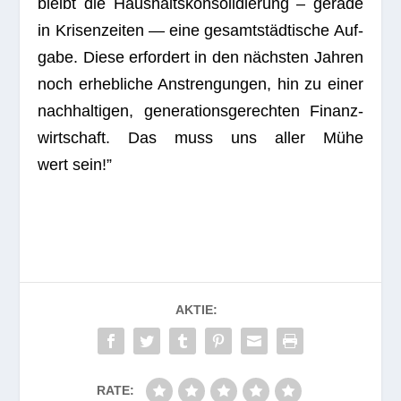
bleibt die Haus­halts­kon­so­li­die­rung – gerade
in Kri­sen­zei­ten — eine gesamt­städ­ti­sche Auf­
gabe. Diese erfor­dert in den nächs­ten Jah­ren
noch erheb­li­che Anstren­gun­gen, hin zu einer
nach­hal­ti­gen, gene­ra­ti­ons­ge­rech­ten Finanz­
wirt­schaft. Das muss uns aller Mühe
wert sein!”
AKTIE:
RATE: