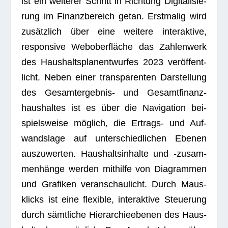
ist ein wei­te­rer Schritt in Rich­tung Digi­ta­li­sie­
rung im Finanz­be­reich getan. Erst­ma­lig wird
zusätz­lich über eine wei­tere inter­ak­tive,
respon­sive Web­ober­flä­che das Zah­len­werk
des Haus­halts­plan­ent­wur­fes 2023 ver­öf­fent­
licht. Neben einer trans­pa­ren­ten Dar­stel­lung
des Gesamt­ergeb­nis- und Gesamt­fi­nanz­
haus­hal­tes ist es über die Navi­ga­tion bei­
spiels­weise mög­lich, die Ertrags- und Auf­
wands­lage auf unter­schied­li­chen Ebe­nen
aus­zu­wer­ten. Haus­halts­in­halte und ‑zusam­
men­hänge wer­den mit­hilfe von Dia­gram­men
und Gra­fi­ken ver­an­schau­licht. Durch Maus­
klicks ist eine fle­xi­ble, inter­ak­tive Steue­rung
durch sämt­li­che Hier­ar­chie­ebe­nen des Haus­