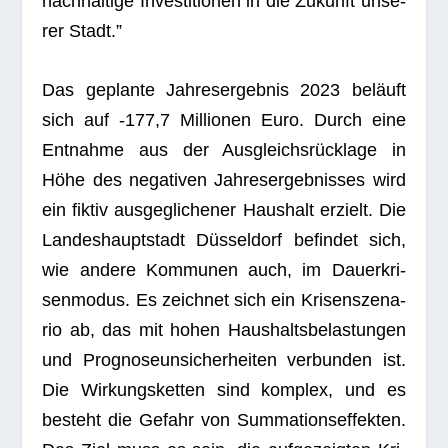
nach­hal­tige Inves­ti­tio­nen in die Zukunft unse­
rer Stadt.”
Das geplante Jah­res­er­geb­nis 2023 beläuft
sich auf ‑177,7 Mil­lio­nen Euro. Durch eine
Ent­nahme aus der Aus­gleichs­rück­lage in
Höhe des nega­ti­ven Jah­res­er­geb­nis­ses wird
ein fik­tiv aus­ge­gli­che­ner Haus­halt erzielt. Die
Lan­des­haupt­stadt Düs­sel­dorf befin­det sich,
wie andere Kom­mu­nen auch, im Dau­er­kri­
sen­mo­dus. Es zeich­net sich ein Kri­sen­sze­na­
rio ab, das mit hohen Haus­halts­be­las­tun­gen
und Pro­gno­se­un­si­cher­hei­ten ver­bun­den ist.
Die Wir­kungs­ket­ten sind kom­plex, und es
besteht die Gefahr von Sum­ma­ti­ons­ef­fek­ten.