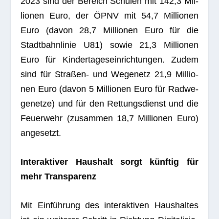
2023 sind der Bereich Schu­len mit 142,3 Mil­
lio­nen Euro, der ÖPNV mit 54,7 Mil­lio­nen
Euro (davon 28,7 Mil­lio­nen Euro für die
Stadt­bahn­li­nie U81) sowie 21,3 Mil­lio­nen
Euro für Kin­der­ta­ges­ein­rich­tun­gen. Zudem
sind für Stra­ßen- und Wege­netz 21,9 Mil­lio­
nen Euro (davon 5 Mil­lio­nen Euro für Rad­we­
ge­netze) und für den Ret­tungs­dienst und die
Feu­er­wehr (zusam­men 18,7 Mil­lio­nen Euro)
angesetzt.
Inter­ak­ti­ver Haus­halt sorgt künf­tig für
mehr Transparenz
Mit Ein­füh­rung des inter­ak­ti­ven Haus­hal­tes