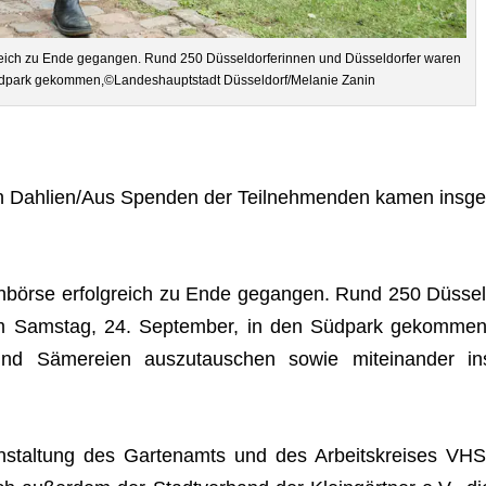
­reich zu Ende gegan­gen. Rund 250 Düs­sel­dor­fe­rin­nen und Düs­sel­dor­fer waren
 Süd­park gekommen,©Landeshauptstadt Düsseldorf/Melanie Zanin
en Dahlien/Aus Spen­den der Teil­neh­men­den kamen ins­ge
sch­börse erfolg­reich zu Ende gegan­gen. Rund 250 Düs­sel
 am Sams­tag, 24. Sep­tem­ber, in den Süd­park gekom­men
nd Säme­reien aus­zu­tau­schen sowie mit­ein­an­der in
an­stal­tung des Gar­ten­amts und des Arbeits­krei­ses VHS