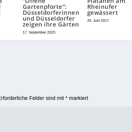
d
“Offene
Platanen am
d
Gartenpforte”:
Rheinufer
:
Düsseldorferinnen
gewässert
t
und Düsseldorfer
26. Juni 2017
zeigen ihre Gärten
17. September 2025
Erforderliche Felder sind mit
*
markiert