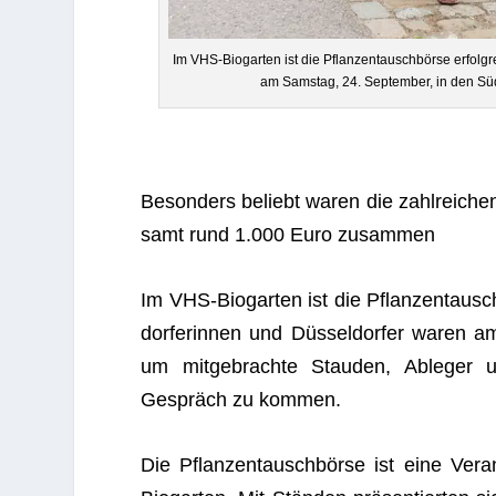
Im VHS-Bio­gar­ten ist die Pflan­zen­tausch­börse erfolg
am Sams­tag, 24. Sep­tem­ber, in den
Beson­ders beliebt waren die zahl­rei­ch
samt rund 1.000 Euro zusammen
Im VHS-Bio­gar­ten ist die Pflan­zen­tau
dor­fe­rin­nen und Düs­sel­dor­fer waren
um mit­ge­brachte Stau­den, Able­ger u
Gespräch zu kommen.
Die Pflan­zen­tausch­börse ist eine Ver­