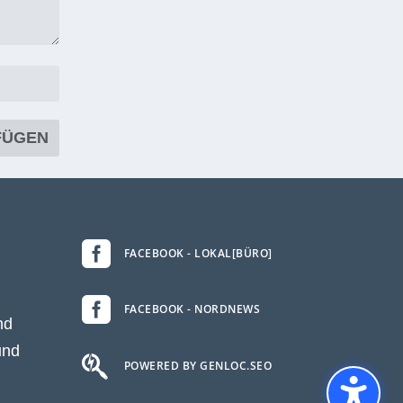

FACEBOOK - LOKAL[BÜRO]

FACEBOOK - NORDNEWS
nd
und

POWERED BY GENLOC.SEO