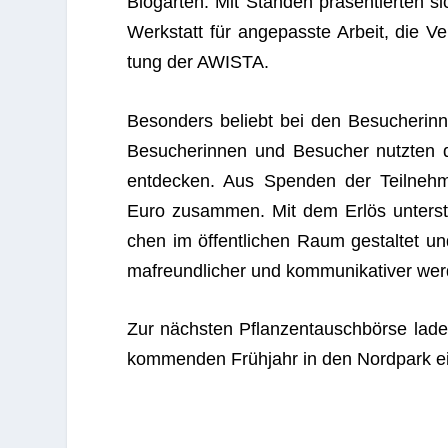
Bio­gar­ten. Mit Stän­den prä­sen­tier­ten 
Werk­statt für ange­passte Arbeit, die Ver­
tung der AWISTA.
Beson­ders beliebt bei den Besu­che­rin­
Besu­che­rin­nen und Besu­cher nutz­ten
ent­de­cken. Aus Spen­den der Teil­neh­
Euro zusam­men. Mit dem Erlös unter­stüt­ze
chen im öffent­li­chen Raum gestal­tet und
ma­freund­li­cher und kom­mu­ni­ka­ti­ver we
Zur nächs­ten Pflan­zen­tausch­börse lad
kom­men­den Früh­jahr in den Nord­park 