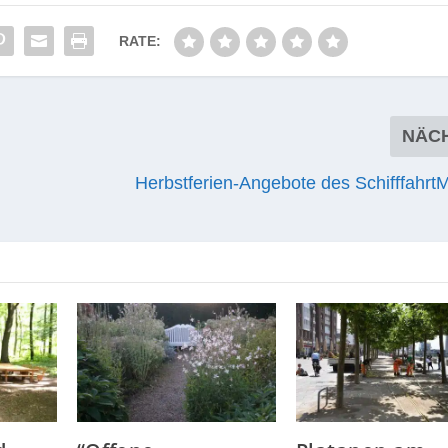
RATE:
NÄC
g
Herbstferien-Angebote des Schifffahr