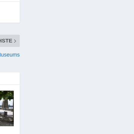
HSTE
tMuseums