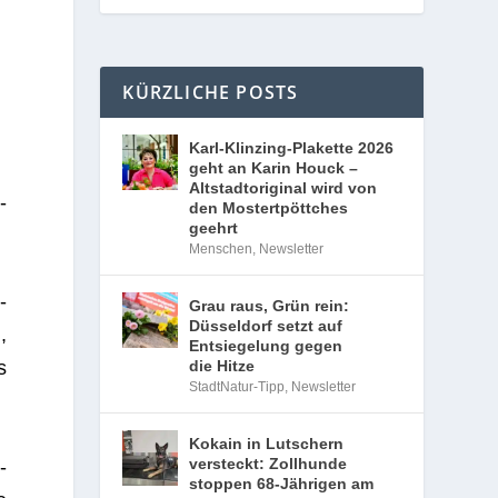
KÜRZLICHE POSTS
Karl-Klinzing-Plakette 2026
geht an Karin Houck –
Altstadtoriginal wird von
­
den Mostertpöttches
geehrt
Menschen
,
Newsletter
­
Grau raus, Grün rein:
Düsseldorf setzt auf
,
Entsiegelung gegen
s
die Hitze
StadtNatur-Tipp
,
Newsletter
Kokain in Lutschern
versteckt: Zollhunde
-
stoppen 68-Jährigen am