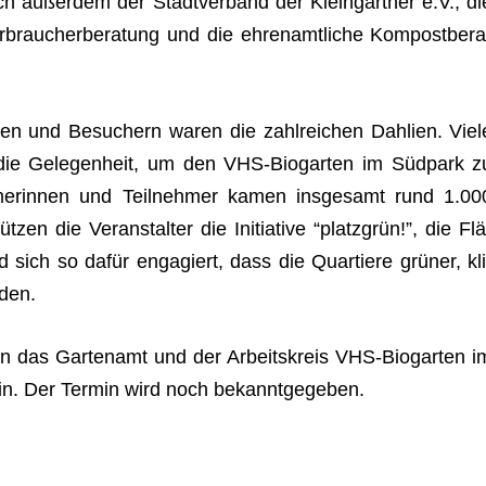
sich außer­dem der Stadt­ver­band der Klein­gärt­ner e.V., di
brau­cher­be­ra­tung und die ehren­amt­li­che Kom­post­be­ra
nen und Besu­chern waren die zahl­rei­chen Dah­lien. Viel
 die Gele­gen­heit, um den VHS-Bio­gar­ten im Süd­park z
me­rin­nen und Teil­neh­mer kamen ins­ge­samt rund 1.00
n die Ver­an­stal­ter die Initia­tive “platz­grün!”, die Flä
 sich so dafür enga­giert, dass die Quar­tiere grü­ner, kli
rden.
en das Gar­ten­amt und der Arbeits­kreis VHS-Bio­gar­ten i
ein. Der Ter­min wird noch bekanntgegeben.