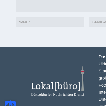
Das
Ulr
Sta
gro
Fot
Int
Unt