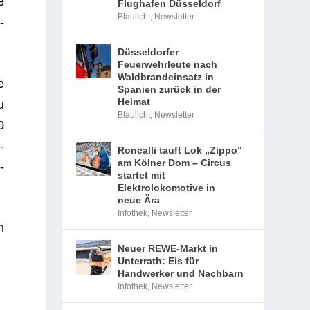
e
Flughafen Düsseldorf
Blaulicht
,
Newsletter
­
Düsseldorfer
Feuerwehrleute nach
Waldbrandeinsatz in
e
Spanien zurück in der
Heimat
u
Blaulicht
,
Newsletter
0
­
Roncalli tauft Lok „Zippo“
am Kölner Dom – Circus
­
startet mit
Elektrolokomotive in
neue Ära
Infothek
,
Newsletter
m
Neuer REWE-Markt in
Unterrath: Eis für
Handwerker und Nachbarn
Infothek
,
Newsletter