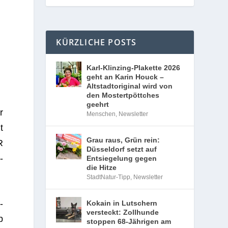
KÜRZLICHE POSTS
Karl-Klinzing-Plakette 2026
geht an Karin Houck –
Altstadtoriginal wird von
den Mostertpöttches
geehrt
r
Menschen
,
Newsletter
t
Grau raus, Grün rein:
R
Düsseldorf setzt auf
­
Entsiegelung gegen
die Hitze
StadtNatur-Tipp
,
Newsletter
­
Kokain in Lutschern
versteckt: Zollhunde
b
stoppen 68-Jährigen am