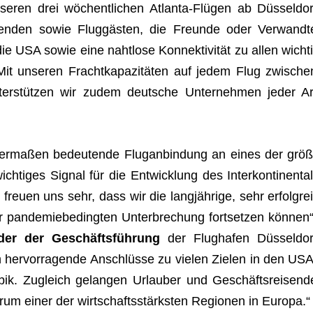
nse­ren drei wöchent­li­chen Atlanta-Flü­gen ab Düs­sel­dor
­sen­den sowie Flug­gäs­ten, die Freunde oder Ver­wandt
ie USA sowie eine naht­lose Kon­nek­ti­vi­tät zu allen wich­ti
it unse­ren Fracht­ka­pa­zi­tä­ten auf jedem Flug zwi­sche
er­stüt­zen wir zudem deut­sche Unter­neh­men jeder Ar
cher­ma­ßen bedeu­tende Flug­an­bin­dung an eines der größ
ich­ti­ges Signal für die Ent­wick­lung des Inter­kon­ti­nen­tal
 freuen uns sehr, dass wir die lang­jäh­rige, sehr erfolg­rei
an­de­mie­be­ding­ten Unter­bre­chung fort­set­zen kön­nen“
­der der Geschäfts­füh­rung
der Flug­ha­fen Düs­sel­dor
 her­vor­ra­gende Anschlüsse zu vie­len Zie­len in den USA
­bik. Zugleich gelan­gen Urlau­ber und Geschäfts­rei­send
m einer der wirt­schafts­stärks­ten Regio­nen in Europa.“