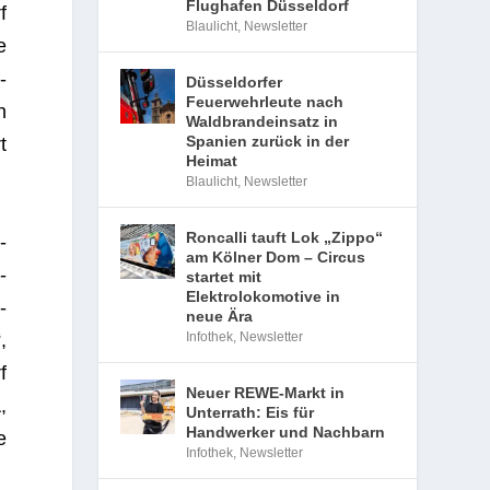
Flughafen Düsseldorf
f
Blaulicht
,
Newsletter
e
­
Düsseldorfer
Feuerwehrleute nach
n
Waldbrandeinsatz in
Spanien zurück in der
t
Heimat
Blaulicht
,
Newsletter
Roncalli tauft Lok „Zippo“
­
am Kölner Dom – Circus
­
startet mit
Elektrolokomotive in
­
neue Ära
,
Infothek
,
Newsletter
f
Neuer REWE-Markt in
,
Unterrath: Eis für
Handwerker und Nachbarn
e
Infothek
,
Newsletter