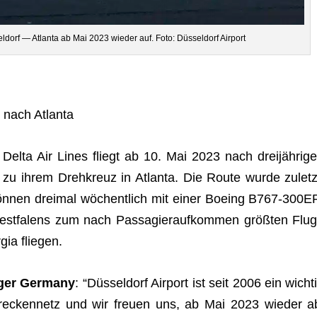
l­dorf — Atlanta ab Mai 2023 wie­der auf. Foto: Düs­sel­dorf Airport
r nach Atlanta
t Delta Air Lines fliegt ab 10. Mai 2023 nach drei­jäh­ri­ge
rt zu ihrem Dreh­kreuz in Atlanta. Die Route wurde zuletz
ön­nen drei­mal wöchent­lich mit einer Boe­ing B767-300E
est­fa­lens zum nach Pas­sa­gier­auf­kom­men größ­ten Flug
gia fliegen.
ger Ger­many
: “Düs­sel­dorf Air­port ist seit 2006 ein wich­ti
Stre­cken­netz und wir freuen uns, ab Mai 2023 wie­der a