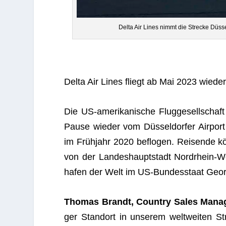
Delta Air Lines nimmt die Stre­cke Düs­se
Delta Air Lines fliegt ab Mai 2023 wie­de
Die US-ame­ri­ka­ni­sche Flug­ge­sell­schaf
Pause wie­der vom Düs­sel­dor­fer Air­po
im Früh­jahr 2020 beflo­gen. Rei­sende k
von der Lan­des­haupt­stadt Nord­rhein-W
ha­fen der Welt im US-Bun­des­staat Geor­
Tho­mas Brandt, Coun­try Sales Mana­
ger Stand­ort in unse­rem welt­wei­ten 