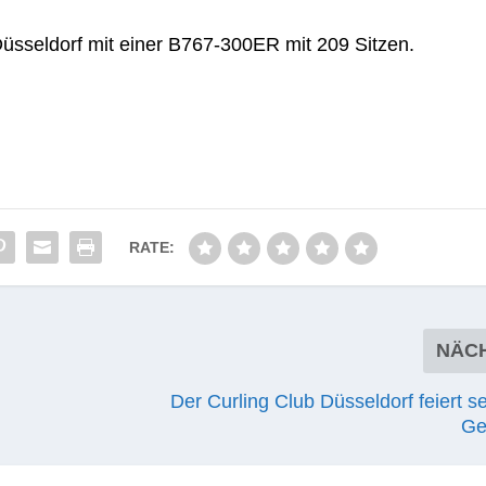
üs­sel­dorf mit einer B767-300ER mit 209 Sitzen.
RATE:
NÄC
Der Curling Club Düsseldorf feiert s
Ge