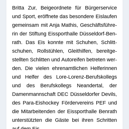
Britta Zur, Bei­geord­nete für Bür­ger­ser­vice
und Sport, eröff­nete das beson­dere Eis­lau­fen
gemein­sam mit Anja Mathis, Geschäfts­füh­re­
rin der Stif­tung Eis­sport­halle Düs­sel­dorf-Ben­
rath. Das Eis konnte mit Schu­hen, Schlitt­
schu­hen, Roll­stüh­len, Gleit­hil­fen, bereit­ge­
stell­ten Schlit­ten und Auto­rei­fen betre­ten wer­
den. Die vie­len ehren­amt­li­chen Hel­fe­rin­nen
und Hel­fer des Lore-Lorenz-Berufs­kol­legs
und des Berufs­kol­legs Nean­der­tal, der
Damen­mann­schaft DEC Düs­sel­dor­fer Devils,
des Para-Eis­ho­ckey För­der­ver­eins PEF und
die Mit­ar­bei­ten­den der Eis­sport­halle Ben­rath
unter­stütz­ten die Gäste bei ihren Schrit­ten
auf dem Eis.