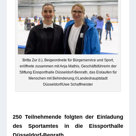
Britta Zur (l.), Bei­geord­nete für Bür­ger­ser­vice und Sport,
eröff­nete zusam­men mit Anja Mathis, Geschäfts­füh­re­rin der
Stif­tung Eis­sport­halle Düs­sel­dorf-Ben­rath, das Eis­lau­fen für
Men­schen mit Behinderung,©Landeshauptstadt
Düsseldorf/Uwe Schaffmeister
250 Teil­neh­mende folg­ten der Ein­la­dung
des Sport­am­tes in die Eis­sport­halle
Düsseldorf-Benrath