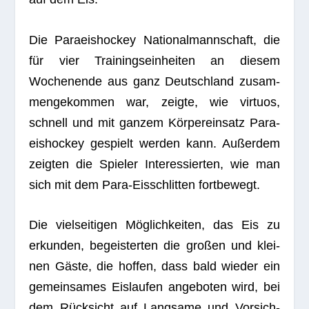
Die Para­eis­ho­ckey Natio­nal­mann­schaft, die
für vier Trai­nings­ein­hei­ten an die­sem
Wochen­ende aus ganz Deutsch­land zusam­
men­ge­kom­men war, zeigte, wie vir­tuos,
schnell und mit gan­zem Kör­per­ein­satz Para­
eis­ho­ckey gespielt wer­den kann. Außer­dem
zeig­ten die Spie­ler Inter­es­sier­ten, wie man
sich mit dem Para-Eis­schlit­ten fortbewegt.
Die viel­sei­ti­gen Mög­lich­kei­ten, das Eis zu
erkun­den, begeis­ter­ten die gro­ßen und klei­
nen Gäste, die hof­fen, dass bald wie­der ein
gemein­sa­mes Eis­lau­fen ange­bo­ten wird, bei
dem Rück­sicht auf Lang­same und Vor­sich­