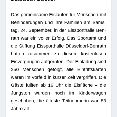
Das gemein­same Eis­lau­fen für Men­schen mit
Behin­de­run­gen und ihre Fami­lien am Sams­
tag, 24. Sep­tem­ber, in der Eis­sport­halle Ben­
rath war ein vol­ler Erfolg. Das Sport­amt und
die Stif­tung Eis­sport­halle Düs­sel­dorf-Ben­rath
hat­ten zusam­men zu die­sem kos­ten­lo­sen
Eis­ver­gnü­gen auf­ge­ru­fen. Der Ein­la­dung sind
250 Men­schen gefolgt, alle Ein­tritts­kar­ten
waren im Vor­feld in kur­zer Zeit ver­grif­fen. Die
Gäste füll­ten ab 16 Uhr die Eis­flä­che – die
Jüngs­ten wur­den noch im Kin­der­wa­gen
gescho­ben, die älteste Teil­neh­me­rin war 83
Jahre alt.