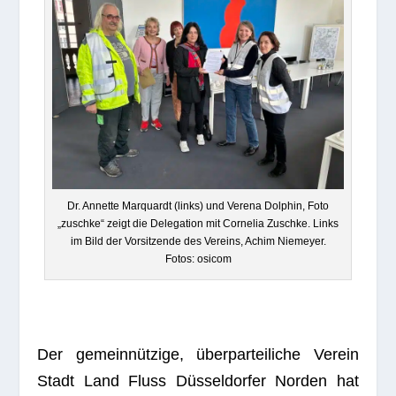
Dr. Annette Mar­quardt (links) und Verena Dol­phin, Foto
„zuschke“ zeigt die Dele­ga­tion mit Cor­ne­lia Zuschke. Links
im Bild der Vor­sit­zende des Ver­eins, Achim Nie­meyer.
Fotos: osicom
Der gemeinnützige, überparteiliche Ver­ein
Stadt Land Fluss Düsseldorfer Nor­den hat