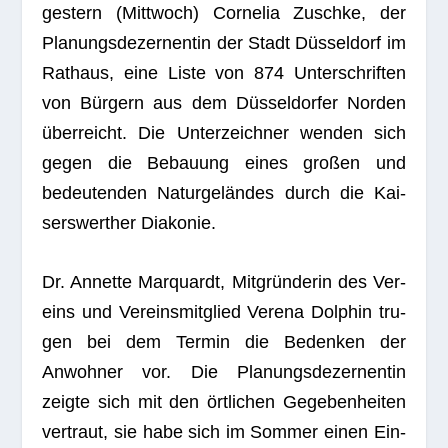
ges­tern (Mitt­woch) Cor­ne­lia Zuschke, der
Pla­nungs­de­zer­nen­tin der Stadt Düsseldorf im
Rat­haus, eine Liste von 874 Unter­schrif­ten
von Bürgern aus dem Düsseldorfer Nor­den
überreicht. Die Unter­zeich­ner wen­den sich
gegen die Bebau­ung eines gro­ßen und
bedeu­ten­den Naturgeländes durch die Kai­
sers­wert­her Diakonie.
Dr. Annette Mar­quardt, Mitgründerin des Ver­
eins und Ver­eins­mit­glied Verena Dol­phin tru­
gen bei dem Ter­min die Beden­ken der
Anwoh­ner vor. Die Pla­nungs­de­zer­nen­tin
zeigte sich mit den örtlichen Gege­ben­hei­ten
ver­traut, sie habe sich im Som­mer einen Ein­