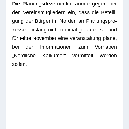
Die Pla­nungs­de­zer­nen­tin räumte gegenüber
den Ver­eins­mit­glie­dern ein, dass die Betei­li­
gung der Bürger im Nor­den an Pla­nungs­pro­
zes­sen bis­lang nicht opti­mal gelau­fen sei und
für Mitte Novem­ber eine Ver­an­stal­tung plane,
bei der Infor­ma­tio­nen zum Vor­ha­ben
„Nördliche Kal­ku­mer“ ver­mit­telt wer­den
sollen.