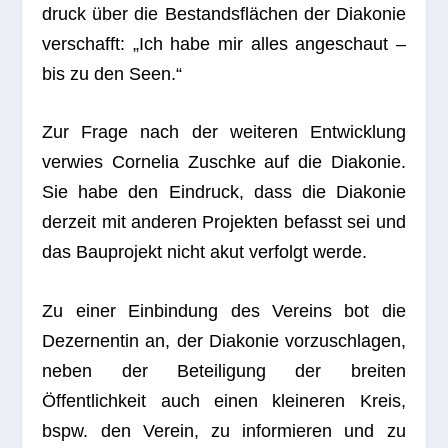
druck über die Bestandsflächen der Dia­ko­nie
ver­schafft: „Ich habe mir alles ange­schaut –
bis zu den Seen.“
Zur Frage nach der wei­te­ren Ent­wick­lung
ver­wies Cor­ne­lia Zuschke auf die Dia­ko­nie.
Sie habe den Ein­druck, dass die Dia­ko­nie
der­zeit mit ande­ren Pro­jek­ten befasst sei und
das Bau­pro­jekt nicht akut ver­folgt werde.
Zu einer Ein­bin­dung des Ver­eins bot die
Dezer­nen­tin an, der Dia­ko­nie vor­zu­schla­gen,
neben der Betei­li­gung der brei­ten
Öffentlichkeit auch einen klei­ne­ren Kreis,
bspw. den Ver­ein, zu infor­mie­ren und zu