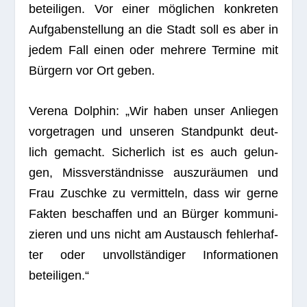
betei­li­gen. Vor einer möglichen kon­kre­ten
Auf­ga­ben­stel­lung an die Stadt soll es aber in
jedem Fall einen oder meh­rere Ter­mine mit
Bürgern vor Ort geben.
Verena Dol­phin: „Wir haben unser Anlie­gen
vor­ge­tra­gen und unse­ren Stand­punkt deut­
lich gemacht. Sicher­lich ist es auch gelun­
gen, Missverständnisse auszuräumen und
Frau Zuschke zu ver­mit­teln, dass wir gerne
Fak­ten beschaf­fen und an Bürger kom­mu­ni­
zie­ren und uns nicht am Aus­tausch feh­ler­haf­
ter oder unvollständiger Infor­ma­tio­nen
beteiligen.“