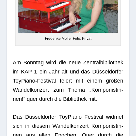
Fre­de­rike Möl­ler Foto: Privat
Am Sonn­tag wird die neue Zen­tral­bi­blio­thek
im KAP 1 ein Jahr alt und das Düs­sel­dor­fer
Toy­Piano-Fes­ti­val fei­ert mit einem gro­ßen
Wan­del­kon­zert zum Thema „Kom­po­nis­tin­
nen!“ quer durch die Biblio­thek mit.
Das Düs­sel­dor­fer Toy­Piano Fes­ti­val wid­met
sich in die­sem Wan­del­kon­zert Kom­po­nis­tin­
nen aus allen Epo­chen. Quer durch die