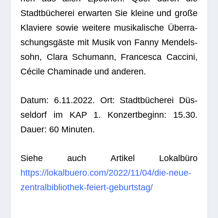
Stadt­bü­che­rei erwar­ten Sie kleine und große
Kla­viere sowie wei­tere musi­ka­li­sche Über­ra­
schungs­gäste mit Musik von Fanny Men­dels­
sohn, Clara Schu­mann, Fran­ce­sca Cac­cini,
Cécile Cha­mi­nade und anderen.
Datum:
6.11.2022
. Ort: Stadt­bü­che­rei Düs­
sel­dorf im KAP 1. Kon­zert­be­ginn: 15.30.
Dauer: 60 Minuten.
Siehe auch Arti­kel Lokal­büro
https://lokalbuero.com/2022/11/04/die-neue-
zentralbibliothek-feiert-geburtstag/