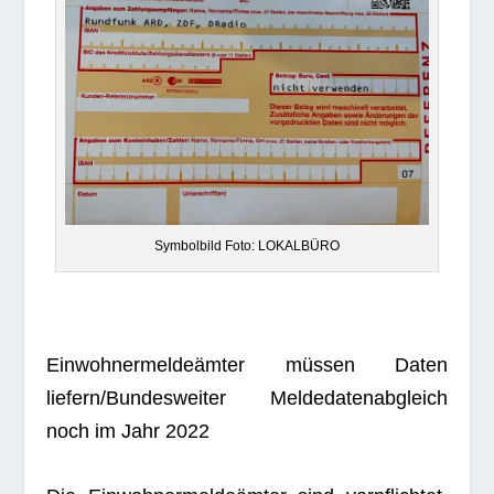
Sym­bol­bild Foto: LOKALBÜRO
Ein­woh­ner­mel­de­äm­ter müs­sen Daten
liefern/Bundesweiter Mel­de­da­ten­ab­gleich
noch im Jahr 2022