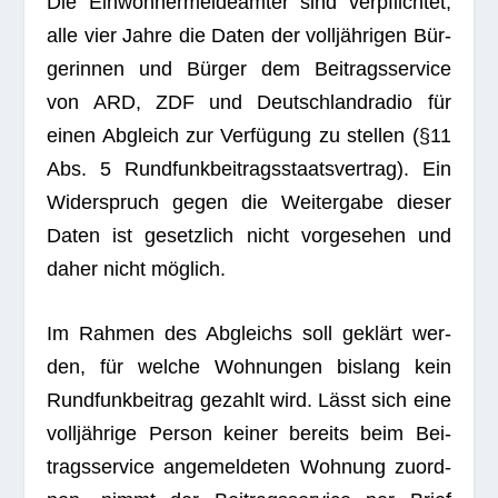
Die Ein­woh­ner­mel­de­äm­ter sind ver­pflich­tet,
alle vier Jahre die Daten der voll­jäh­ri­gen Bür­
ge­rin­nen und Bür­ger dem Bei­trags­ser­vice
von ARD, ZDF und Deutsch­land­ra­dio für
einen Abgleich zur Ver­fü­gung zu stel­len (§11
Abs. 5 Rund­funk­bei­trags­staats­ver­trag). Ein
Wider­spruch gegen die Wei­ter­gabe die­ser
Daten ist gesetz­lich nicht vor­ge­se­hen und
daher nicht möglich.
Im Rah­men des Abgleichs soll geklärt wer­
den, für wel­che Woh­nun­gen bis­lang kein
Rund­funk­bei­trag gezahlt wird. Lässt sich eine
voll­jäh­rige Per­son kei­ner bereits beim Bei­
trags­ser­vice ange­mel­de­ten Woh­nung zuord­