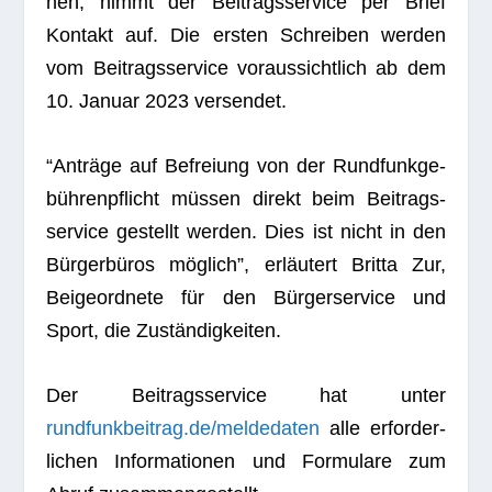
nen, nimmt der Bei­trags­ser­vice per Brief
Kon­takt auf. Die ers­ten Schrei­ben wer­den
vom Bei­trags­ser­vice vor­aus­sicht­lich ab dem
10. Januar 2023 versendet.
“Anträge auf Befrei­ung von der Rund­funk­ge­
büh­ren­pflicht müs­sen direkt beim Bei­trags­
ser­vice gestellt wer­den. Dies ist nicht in den
Bür­ger­bü­ros mög­lich”, erläu­tert Britta Zur,
Bei­geord­nete für den Bür­ger­ser­vice und
Sport, die Zuständigkeiten.
Der Bei­trags­ser­vice hat unter
rundfunkbeitrag.de/meldedaten
alle erfor­der­
li­chen Infor­ma­tio­nen und For­mu­lare zum