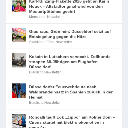
Karl-Klinzing-Plakette 2026 geht an Karin
Houck – Altstadtoriginal wird von den
Mostertpöttches geehrt
Menschen
,
Newsletter
Grau raus, Grün rein: Düsseldorf setzt auf
Entsiegelung gegen die Hitze
StadtNatur-Tipp
,
Newsletter
Kokain in Lutschern versteckt: Zollhunde
stoppen 68-Jährigen am Flughafen
Düsseldorf
Blaulicht
,
Newsletter
Düsseldorfer Feuerwehrleute nach
Waldbrandeinsatz in Spanien zurück in der
Heimat
Blaulicht
,
Newsletter
Roncalli tauft Lok „Zippo“ am Kölner Dom –
Circus startet mit Elektrolokomotive in
neue Ära