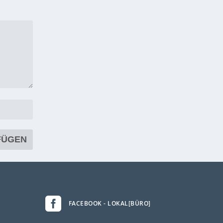

FACEBOOK - LOKAL[BÜRO]