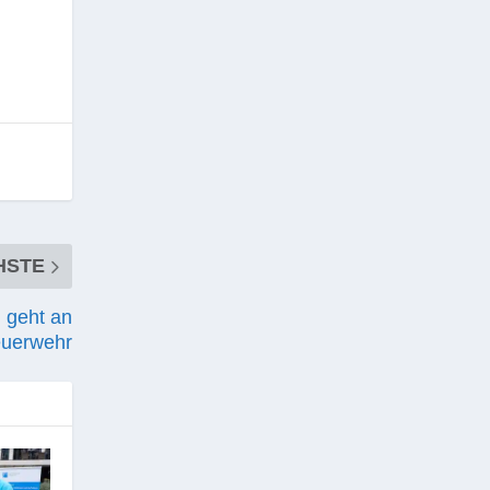
HSTE
n geht an
euerwehr