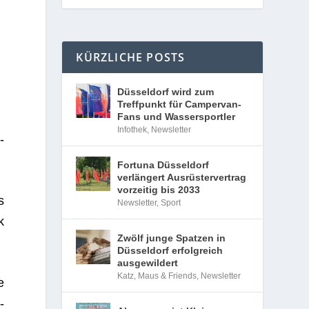
KÜRZLICHE POSTS
Düsseldorf wird zum
Treffpunkt für Campervan-
Fans und Wassersportler
Infothek
,
Newsletter
­
Fortuna Düsseldorf
verlängert Ausrüstervertrag
vorzeitig bis 2033
s
Newsletter
,
Sport
k
Zwölf junge Spatzen in
Düsseldorf erfolgreich
ausgewildert
Katz, Maus & Friends
,
Newsletter
e
­