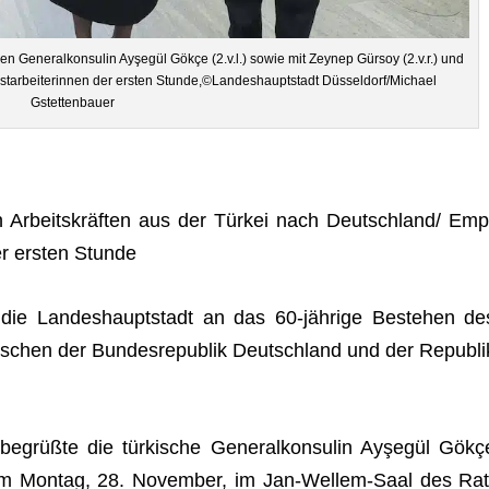
schen Gene­ral­kon­su­lin Ayşe­gül Gökçe (2.v.l.) sowie mit Zeynep Gür­soy (2.v.r.) und
st­ar­bei­te­rin­nen der ers­ten Stunde,©Landeshauptstadt Düsseldorf/Michael
Gstettenbauer
 Arbeits­kräf­ten aus der Tür­kei nach Deutschland/ Emp
er ers­ten Stunde
 die Lan­des­haupt­stadt an das 60-jäh­rige Bestehen de
schen der Bun­des­re­pu­blik Deutsch­land und der Repu­bli
 begrüßte die tür­ki­sche Gene­ral­kon­su­lin Ayşe­gül Gökç
m Mon­tag, 28. Novem­ber, im Jan-Wel­lem-Saal des Rat