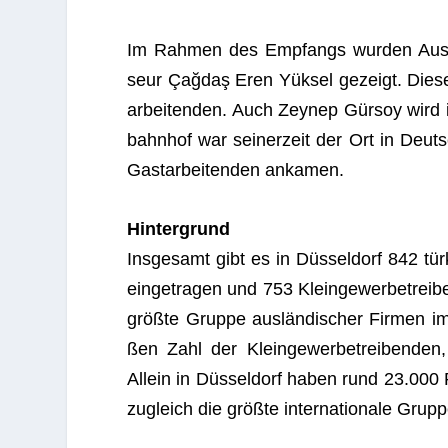
Im Rah­men des Emp­fangs wur­den Aus­s
seur Çağ­daş Eren Yük­sel gezeigt. Die­ser
ar­bei­ten­den. Auch Zeynep Gür­soy wir
bahn­hof war sei­ner­zeit der Ort in Deu
Gast­ar­bei­ten­den ankamen.
Hin­ter­grund
Ins­ge­samt gibt es in Düs­sel­dorf 842 tür
ein­ge­tra­gen und 753 Klein­ge­wer­be­trei
größte Gruppe aus­län­di­scher Fir­men im
ßen Zahl der Klein­ge­wer­be­trei­ben­de
Allein in Düs­sel­dorf haben rund 23.000 Pe
zugleich die größte inter­na­tio­nale Gru