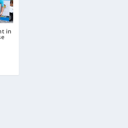
t in
se