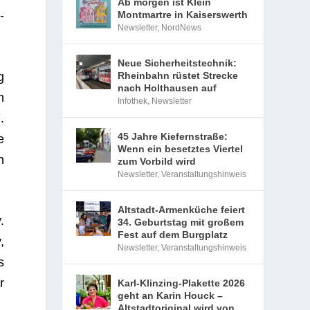
Ab morgen ist Klein
­
Montmartre in Kaiserswerth
Newsletter
,
NordNews
Neue Sicherheitstechnik:
g
Rheinbahn rüstet Strecke
nach Holthausen auf
n
Infothek
,
Newsletter
.
45 Jahre Kiefernstraße:
e
Wenn ein besetztes Viertel
n
zum Vorbild wird
Newsletter
,
Veranstaltungshinweis
Altstadt-Armenküche feiert
.
34. Geburtstag mit großem
Fest auf dem Burgplatz
,
Newsletter
,
Veranstaltungshinweis
s
r
Karl-Klinzing-Plakette 2026
geht an Karin Houck –
Altstadtoriginal wird von