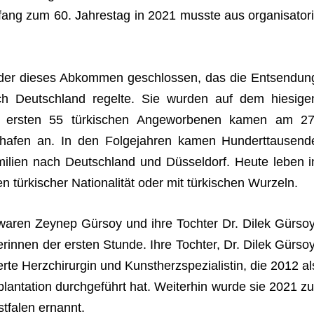
ang zum 60. Jah­res­tag in 2021 musste aus orga­ni­sa­to­ri
der die­ses Abkom­men geschlos­sen, das die Ent­sen­dun
ach Deutsch­land regelte. Sie wur­den auf dem hie­si­ge
e ers­ten 55 tür­ki­schen Ange­wor­be­nen kamen am 27
ha­fen an. In den Fol­ge­jah­ren kamen Hun­dert­tau­send
i­lien nach Deutsch­land und Düs­sel­dorf. Heute leben i
tür­ki­scher Natio­na­li­tät oder mit tür­ki­schen Wurzeln.
ren Zeynep Gür­soy und ihre Toch­ter Dr. Dilek Gür­soy
rin­nen der ers­ten Stunde. Ihre Toch­ter, Dr. Dilek Gür­soy
te Herz­chir­ur­gin und Kunst­herz­spe­zia­lis­tin, die 2012 al
n­ta­tion durch­ge­führt hat. Wei­ter­hin wurde sie 2021 zu
st­fa­len ernannt.