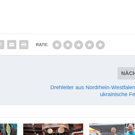
RATE:
NÄC
Drehleiter aus Nordrhein-Westfale
ukrainische F