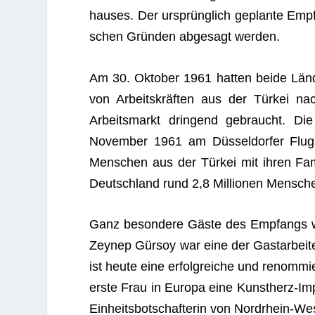
hau­ses. Der ursprüng­lich geplante Emp­f
schen Grün­den abge­sagt werden.
Am 30. Okto­ber 1961 hat­ten beide Län­
von Arbeits­kräf­ten aus der Tür­kei n
Arbeits­markt drin­gend gebraucht. Di
Novem­ber 1961 am Düs­sel­dor­fer Flug­
Men­schen aus der Tür­kei mit ihren Fam
Deutsch­land rund 2,8 Mil­lio­nen Men­schen 
Ganz beson­dere Gäste des Emp­fangs wa
Zeynep Gür­soy war eine der Gast­ar­bei­te­
ist heute eine erfolg­rei­che und renom­mier
erste Frau in Europa eine Kunst­herz-Impla
Ein­heits­bot­schaf­te­rin von Nord­rhein-We