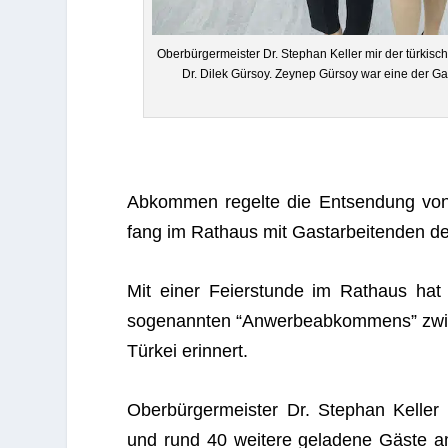
Ober­bür­ger­meis­ter Dr. Ste­phan Kel­ler mir der tür­ki­
Dr. Dilek Gür­soy. Zeynep Gür­soy war eine der Ga
Abkom­men regelte die Ent­sen­dung von
fang im Rat­haus mit Gast­ar­bei­ten­den d
Mit einer Fei­er­stunde im Rat­haus hat
soge­nann­ten “Anwer­be­ab­kom­mens” zwi­
Tür­kei erinnert.
Ober­bür­ger­meis­ter Dr. Ste­phan Kel­ler
und rund 40 wei­tere gela­dene Gäste a