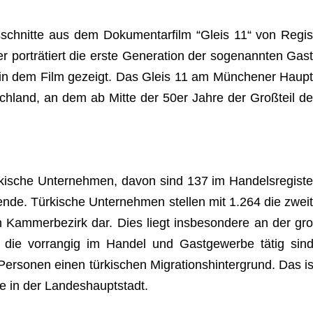
chnitte aus dem Doku­men­tar­film “Gleis 11“ von Regis
 por­trä­tiert die erste Gene­ra­tion der soge­nann­ten Gast
d in dem Film gezeigt. Das Gleis 11 am Mün­che­ner Haupt
tsch­land, an dem ab Mitte der 50er Jahre der Groß­teil de
­ki­sche Unter­neh­men, davon sind 137 im Han­dels­re­gis­te
­bende. Tür­ki­sche Unter­neh­men stel­len mit 1.264 die zweit
 Kam­mer­be­zirk dar. Dies liegt ins­be­son­dere an der gro
n, die vor­ran­gig im Han­del und Gast­ge­werbe tätig sind
r­so­nen einen tür­ki­schen Migra­ti­ons­hin­ter­grund. Das is
ppe in der Landeshauptstadt.