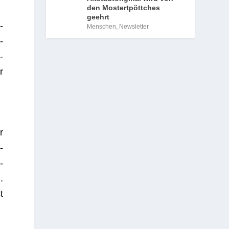
den Mostertpöttches
geehrt
­
Menschen
,
Newsletter
­
­
r
r
­
­
.
t