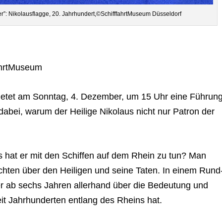
f­fer”: Niko­laus­flagge, 20. Jahrhundert,©SchifffahrtMuseum Düsseldorf
ffahrtMuseum
bie­tet am Sonn­tag, 4. Dezem­ber, um 15 Uhr eine Füh­run
 dabei, warum der Hei­lige Niko­laus nicht nur Patron der
s hat er mit den Schif­fen auf dem Rhein zu tun? Man
hich­ten über den Hei­li­gen und seine Taten. In einem Rund
der ab sechs Jah­ren aller­hand über die Bedeu­tung und
eit Jahr­hun­der­ten ent­lang des Rheins hat.