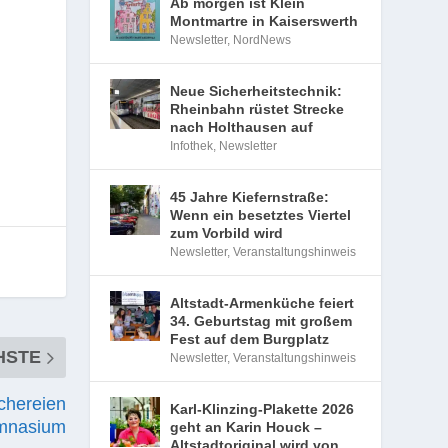
Ab morgen ist Klein
Montmartre in Kaiserswerth
Newsletter
,
NordNews
Neue Sicherheitstechnik:
Rheinbahn rüstet Strecke
nach Holthausen auf
Infothek
,
Newsletter
45 Jahre Kiefernstraße:
Wenn ein besetztes Viertel
zum Vorbild wird
Newsletter
,
Veranstaltungshinweis
Altstadt-Armenküche feiert
34. Geburtstag mit großem
Fest auf dem Burgplatz
HSTE
Newsletter
,
Veranstaltungshinweis
chereien
Karl-Klinzing-Plakette 2026
ymnasium
geht an Karin Houck –
Altstadtoriginal wird von