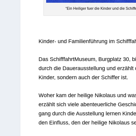
“Ein Hei­li­ger fuer die Kin­der und die Schi
Kin­der- und Fami­li­en­füh­rung im Schif
Das Schiff­fahrt­Mu­seum, Burg­platz 30, 
durch die Dau­er­aus­stel­lung und erzählt
Kin­der, son­dern auch der Schif­fer ist.
Woher kam der hei­lige Niko­laus und wa
erzählt sich viele aben­teu­er­li­che Gesc
gang durch die Aus­stel­lung ler­nen Kin­
den Ein­fluss, den der hei­lige Niko­laus s