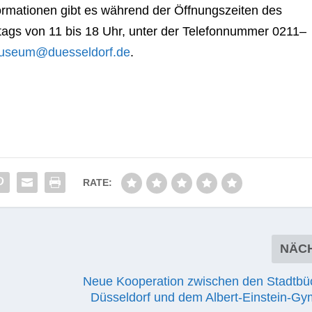
for­ma­tio­nen gibt es wäh­rend der Öff­nungs­zei­ten des
n­tags von 11 bis 18 Uhr, unter der Tele­fon­num­mer 0211–
tmuseum@duesseldorf.de
.
RATE:
NÄC
Neue Kooperation zwischen den Stadtbü
Düsseldorf und dem Albert-Einstein-G