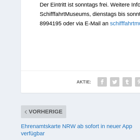
Der Ein­tritt ist sonn­tags frei. Wei­tere In
Schiff­fahrt­Mu­se­ums, diens­tags bis son
8994195 oder via E‑Mail an
schifffahr
AKTIE:
VORHERIGE
Ehrenamtskarte NRW ab sofort in neuer App
verfügbar