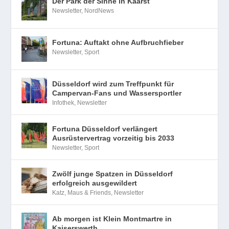
Der Park der Sinne in Kaarst
Newsletter
,
NordNews
Fortuna: Auftakt ohne Aufbruchfieber
Newsletter
,
Sport
Düsseldorf wird zum Treffpunkt für
Campervan-Fans und Wassersportler
Infothek
,
Newsletter
Fortuna Düsseldorf verlängert
Ausrüstervertrag vorzeitig bis 2033
Newsletter
,
Sport
Zwölf junge Spatzen in Düsseldorf
erfolgreich ausgewildert
Katz, Maus & Friends
,
Newsletter
Ab morgen ist Klein Montmartre in
Kaiserswerth