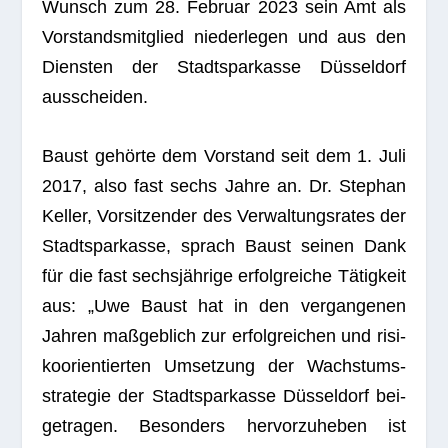
Wunsch zum 28. Februar 2023 sein Amt als
Vor­stands­mit­glied nie­der­le­gen und aus den
Diens­ten der Stadt­spar­kasse Düs­sel­dorf
ausscheiden.
Baust gehörte dem Vor­stand seit dem 1. Juli
2017, also fast sechs Jahre an. Dr. Ste­phan
Kel­ler, Vor­sit­zen­der des Ver­wal­tungs­ra­tes der
Stadt­spar­kasse, sprach Baust sei­nen Dank
für die fast sechs­jäh­rige erfolg­rei­che Tätig­keit
aus: „Uwe Baust hat in den ver­gan­ge­nen
Jah­ren maß­geb­lich zur erfolg­rei­chen und risi­
ko­ori­en­tier­ten Umset­zung der Wachs­tums­
stra­te­gie der Stadt­spar­kasse Düs­sel­dorf bei­
getra­gen. Beson­ders her­vor­zu­he­ben ist