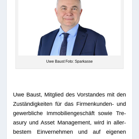
Uwe Baust Foto: Sparkasse
Uwe Baust, Mit­glied des Vor­stan­des mit den
Zustän­dig­kei­ten für das Fir­men­kun­den- und
gewerb­li­che Immo­bi­li­en­ge­schäft sowie Tre­
asury und Asset Manage­ment, wird in aller­
bes­tem Ein­ver­neh­men und auf eige­nen