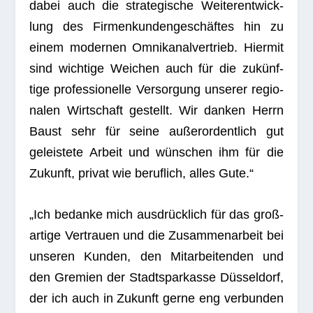
dabei auch die stra­te­gi­sche Wei­ter­ent­wick­
lung des Fir­men­kun­den­ge­schäf­tes hin zu
einem moder­nen Omni­ka­nal­ver­trieb. Hier­mit
sind wich­tige Wei­chen auch für die zukünf­
tige pro­fes­sio­nelle Ver­sor­gung unse­rer regio­
na­len Wirt­schaft gestellt. Wir dan­ken Herrn
Baust sehr für seine außer­or­dent­lich gut
geleis­tete Arbeit und wün­schen ihm für die
Zukunft, pri­vat wie beruf­lich, alles Gute.“
„Ich bedanke mich aus­drück­lich für das groß­
ar­tige Ver­trauen und die Zusam­men­ar­beit bei
unse­ren Kun­den, den Mit­ar­bei­ten­den und
den Gre­mien der Stadt­spar­kasse Düs­sel­dorf,
der ich auch in Zukunft gerne eng ver­bun­den